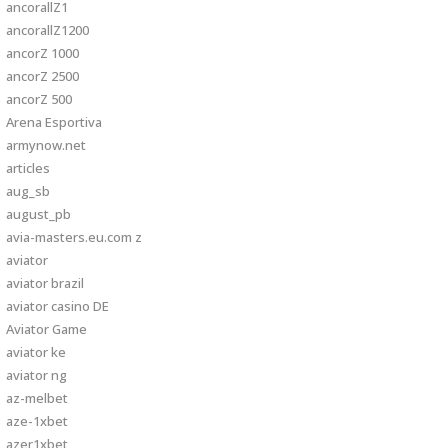
ancorallZ1
ancorallZ1200
ancorZ 1000
ancorZ 2500
ancorZ 500
Arena Esportiva
armynow.net
articles
aug_sb
august_pb
avia-masters.eu.com z
aviator
aviator brazil
aviator casino DE
Aviator Game
aviator ke
aviator ng
az-melbet
aze-1xbet
azer1xbet