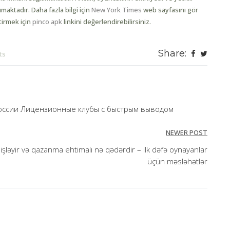
aktadır. Daha fazla bilgi için
New York Times
web sayfasını gör
tirmek için
pinco apk
linkini değerlendirebilirsiniz.
Share:
ts
России Лицензионные клубы с быстрым выводом
NEWER POST
işləyir və qazanma ehtimalı nə qədərdir – ilk dəfə oynayanlar
üçün məsləhətlər