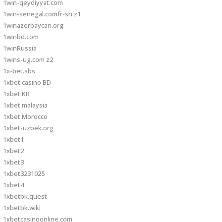
1win-qeydiyyat.com
1win-senegal.comfr-sn z1
1winazerbaycan.org
1winbd.com
1winRussia
1wins-ug.com z2
1x-bet.sbs
1xbet casino BD
1xbet KR
1xbet malaysia
1xbet Morocco
1xbet-uzbek.org
1xbet1
1xbet2
1xbet3
1xbet3231025
1xbet4
1xbetbk.quest
1xbetbk.wiki
1xbetcasinoonline.com