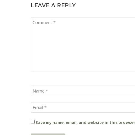
LEAVE A REPLY
Save my name, email, and website in this browse