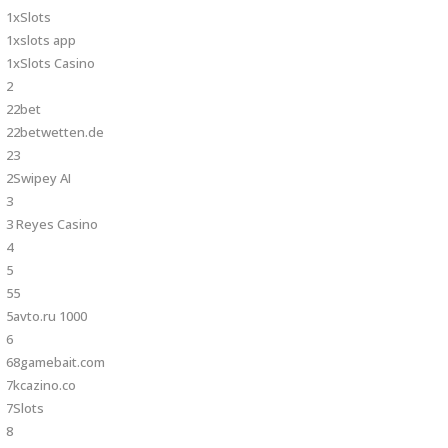
1xSlots
1xslots app
1xSlots Casino
2
22bet
22betwetten.de
23
2Swipey AI
3
3 Reyes Casino
4
5
55
5avto.ru 1000
6
68gamebait.com
7kcazino.co
7Slots
8