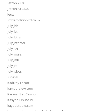
jetton 23.09
jetton ru 23.09
Jeux
jrddemolitionltd.co.uk
july_bh
july_bt
july_bt_s
july_btprod
july_ch
july_mars
july_mb
july_rb
july_slots
juneSB
Kadıköy Escort
kampo-view.com
KaravanBet Casino
Kasyno Online PL
kayedstudio.com