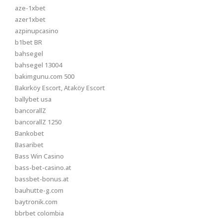
aze-1xbet
azer1xbet
azpinupcasino
b1bet BR
bahsegel
bahsegel 13004
bakimgunu.com 500
Bakırköy Escort, Ataköy Escort
ballybet usa
bancorallZ
bancorallZ 1250
Bankobet
Basaribet
Bass Win Casino
bass-bet-casino.at
bassbet-bonus.at
bauhutte-g.com
baytronik.com
bbrbet colombia