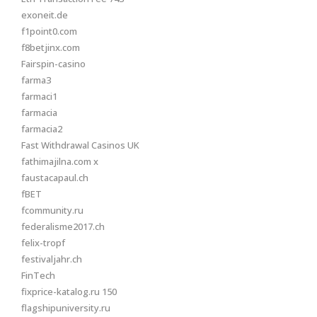
exoneit.de
f1point0.com
f8betjinx.com
Fairspin-casino
farma3
farmaci1
farmacia
farmacia2
Fast Withdrawal Casinos UK
fathimajilna.com x
faustacapaul.ch
fBET
fcommunity.ru
federalisme2017.ch
felix-tropf
festivaljahr.ch
FinTech
fixprice-katalog.ru 150
flagshipuniversity.ru