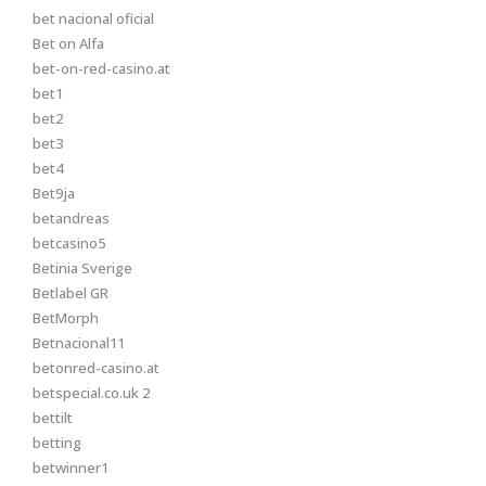
bet nacional oficial
Bet on Alfa
bet-on-red-casino.at
bet1
bet2
bet3
bet4
Bet9ja
betandreas
betcasino5
Betinia Sverige
Betlabel GR
BetMorph
Betnacional11
betonred-casino.at
betspecial.co.uk 2
bettilt
betting
betwinner1