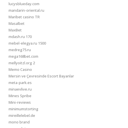
lucysblueday.com
mandarin-oriental.ru
Maribet casino TR
Masalbet
MaxBet
mdash.ru 170
mebel-elegya.ru 1500
medreg75.ru
mega168bet.com
mellyoitzl.org 2
Memo Casino
Mersin ve Çevresinde Escort Bayanlar
meta-park.es
minaevlive.ru
Mines Spribe
Mini-reviews
minimumstorting
mireillelebel.de
mono brand