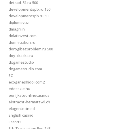
detsad-51.ru 500
developmentspb.ru 150
developmentspb.ru 50
diplomsvuz
dmagri.in
dolatinvest.com
dom-i-zakon.ru
dorogibezproblem.ru 500
doy-ckazka.ru
dxgamestudio
dxgamestudio.com
EC
ecoganeshidol.com2
edosszie.hu
eerlijksteonlinecasinos
eintracht-hermatswil.ch
elagentecine.cl
English casino
Escort1
Eth Transaction Fee 743