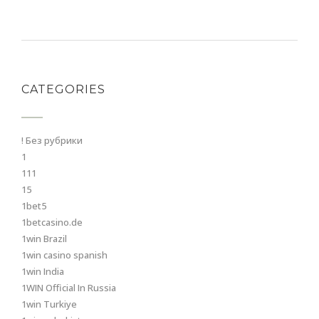
CATEGORIES
! Без рубрики
1
111
15
1bet5
1betcasino.de
1win Brazil
1win casino spanish
1win India
1WIN Official In Russia
1win Turkiye