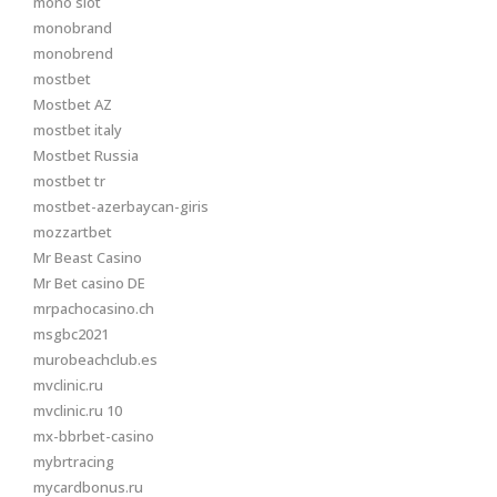
mono slot
monobrand
monobrend
mostbet
Mostbet AZ
mostbet italy
Mostbet Russia
mostbet tr
mostbet-azerbaycan-giris
mozzartbet
Mr Beast Casino
Mr Bet casino DE
mrpachocasino.ch
msgbc2021
murobeachclub.es
mvclinic.ru
mvclinic.ru 10
mx-bbrbet-casino
mybrtracing
mycardbonus.ru