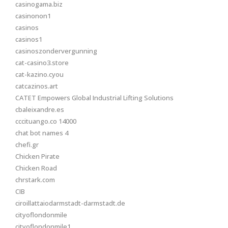
casinogama.biz
casinonon1
casinos
casinos1
casinoszondervergunning
cat-casino3.store
cat-kazino.cyou
catcazinos.art
CATET Empowers Global Industrial Lifting Solutions
cbaleixandre.es
cccituango.co 14000
chat bot names 4
chefi.gr
Chicken Pirate
Chicken Road
chrstark.com
CIB
ciroillattaiodarmstadt-darmstadt.de
cityoflondonmile
cityoflondonmile1