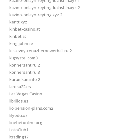
kazino-onlayn-reyting-luchshih.xyz 1
kazino-onlayn-reyting-luchshih.xyz 2
kazino-onlayn-reyting.xyz 2
kentt.xyz
kinbet-casino.at
kinbet.at
king johnnie
kistevoytrenazherpowerball.ru 2
klgsystel.com3
konnersant.ru 2
konnersant.ru 3
kurumkan.info 2
larosa22.es
Las Vegas Casino
librillos.es
lic-pension-plans.com2
lilyedu.uz
linebetonline.org
LotoClub1
ltrading17