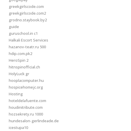
greekgirlscode.com
greekgirlscode.com2
grodno.staybook.by2
guide
guruschool.in c1
Halkali Escort Services
hazanov-teatr.ru 500
hdip.com.pk2
HeroSpin 2
hitnspinofficial.ch
HolyLuck gr
hooplacomputer.hu
hospicehomejc.org
Hosting
hoteldelafuente.com
houdinitribute.com
hozsekrety.ru 1000
hundesalon-gerlindeade.de
icestupa10