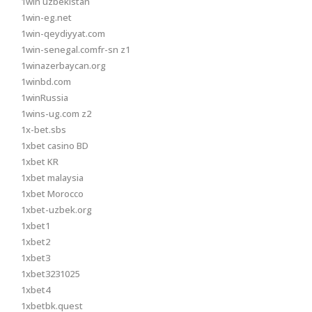
1win uzbekistan
1win-eg.net
1win-qeydiyyat.com
1win-senegal.comfr-sn z1
1winazerbaycan.org
1winbd.com
1winRussia
1wins-ug.com z2
1x-bet.sbs
1xbet casino BD
1xbet KR
1xbet malaysia
1xbet Morocco
1xbet-uzbek.org
1xbet1
1xbet2
1xbet3
1xbet3231025
1xbet4
1xbetbk.quest