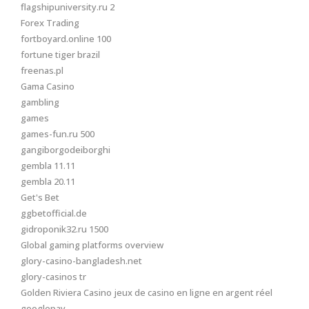
flagshipuniversity.ru 2
Forex Trading
fortboyard.online 100
fortune tiger brazil
freenas.pl
Gama Casino
gambling
games
games-fun.ru 500
gangiborgodeiborghi
gembla 11.11
gembla 20.11
Get's Bet
ggbetofficial.de
gidroponik32.ru 1500
Global gaming platforms overview
glory-casino-bangladesh.net
glory-casinos tr
Golden Riviera Casino jeux de casino en ligne en argent réel
googlepay