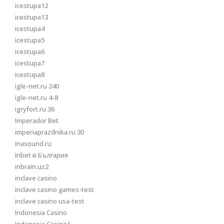
icestupa12
icestupa13
icestupa4
icestupa5
icestupa6
icestupa7
icestupa8
igle-net.ru 240
igle-net.ru 4-8
igryfort.ru 36
Imperador Bet
imperiaprazdnika.ru 30
inasound.ru
Inbet в България
inbrain.uz2
inclave casino
inclave casino games-test
inclave casino usa-test
Indonesia Casino