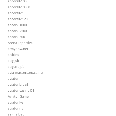
ancorallZ 900
ancorallZ 9000
ancorallZ1
ancorallZ1200
ancorZ 1000
ancorZ 2500
ancorZ 500
Arena Esportiva
armynow.net
articles
aug_sb
august_pb
avia-masters.eu.com z
aviator
aviator brazil
aviator casino DE
Aviator Game
aviator ke
aviator ng
az-melbet