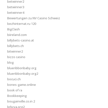
betwinner2
betwinner3
betwinner4
Bewertungen zu NV Casino Schweiz
bezhinternat.ru 120
BigClash
biireland.com
billybets-casino.at
billybets.ch
bitwinner2
bizzo casino
blog
blueribbonbaby.org
blueribbonbaby.org2
bocuci.ch
bones-game.online
book of ra
Bookkeeping
bougainville.co.in 2
brbcva.org2