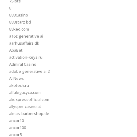
7Slots
8
888Casino
888starz bd
88keo.com
a16z generative ai
aarhusaffairs.dk
AbaBet
activation-keys.ru
Admiral Casino
adobe generative ai 2
AI News
akotech.ru
alfalegacyco.com
aliexpressofficial.com
allyspin-casino.at
almas-barbershop.de
ancor10
ancor100
ancor5