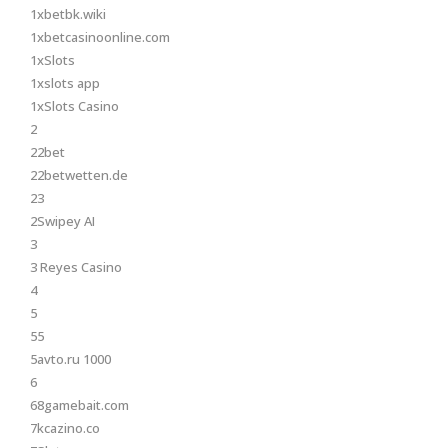
1xbetbk.wiki
1xbetcasinoonline.com
1xSlots
1xslots app
1xSlots Casino
2
22bet
22betwetten.de
23
2Swipey AI
3
3 Reyes Casino
4
5
55
5avto.ru 1000
6
68gamebait.com
7kcazino.co