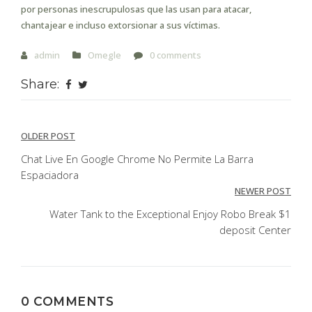
por personas inescrupulosas que las usan para atacar,
chantajear e incluso extorsionar a sus víctimas.
admin
Omegle
0 comments
Share:
Post
OLDER POST
navigation
Chat Live En Google Chrome No Permite La Barra
Espaciadora
NEWER POST
Water Tank to the Exceptional Enjoy Robo Break $1
deposit Center
0 COMMENTS