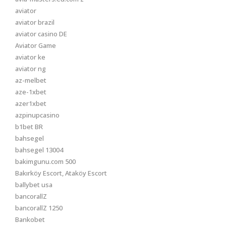
aviator
aviator brazil
aviator casino DE
Aviator Game
aviator ke
aviator ng
az-melbet
aze-1xbet
azer1xbet
azpinupcasino
b1bet BR
bahsegel
bahsegel 13004
bakimgunu.com 500
Bakırköy Escort, Ataköy Escort
ballybet usa
bancorallZ
bancorallZ 1250
Bankobet