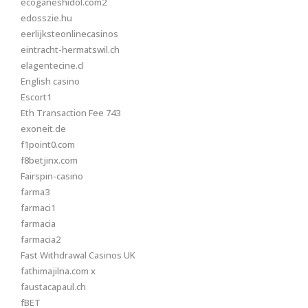
ecoganeshidol.com2
edosszie.hu
eerlijksteonlinecasinos
eintracht-hermatswil.ch
elagentecine.cl
English casino
Escort1
Eth Transaction Fee 743
exoneit.de
f1point0.com
f8betjinx.com
Fairspin-casino
farma3
farmaci1
farmacia
farmacia2
Fast Withdrawal Casinos UK
fathimajilna.com x
faustacapaul.ch
fBET