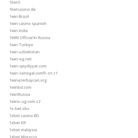
1bet5
1betcasino.de
1win Brazil
1win casino spanish
1win India
1WIN Official In Russia
1win Turkiye
1win uzbekistan
1win-eg.net
1win-qeydiyyat.com
1win-senegal.comfr-sn z1
1winazerbaycan.org
1winbd.com
1winRussia
1wins-ug.com z2
1x-bet.sbs
1xbet casino BD
1xbet KR
1xbet malaysia
1xbet Morocco