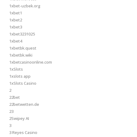
1xbet-uzbek.org
1xbet1
1xbet2
1xbet3
1xbet3231025
1xbet4
1xbetbk.quest
1xbetbk.wiki
1xbetcasinoonline.com
1xSlots
1xslots app
1xSlots Casino
2
22bet
22betwetten.de
23
2Swipey AI
3
3 Reyes Casino