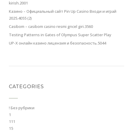
kirish.2001
Казино – Официальный сайт Pin Up Casino Входи и играй
2025.4055 (2)
Casibom – casibom casino resmi gncel giri.3560
Testing Patterns in Gates of Olympus Super Scatter Play
UP-X онлайн казино лицензия и безопасность.5044
CATEGORIES
! Без рубрики
1
111
15