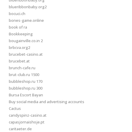
blueribbonbaby.org
blueribbonbaby.org2
bocuci.ch
bones-game.online
book of ra
Bookkeeping
bougainville.co.in 2
brbcva.org2
brucebet-casino.at
brucebet.at
brunch-cafe.ru
brut-club.ru 1500
bubbleshop.ru 170
bubbleshop.ru 300
Bursa Escort Bayan
Buy social media and advertising accounts
Cactus
candyspinz-casino.at
capasjornaishoje.pt
caritaeter.de