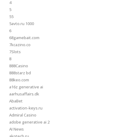
4
5
55
5avto.ru 1000
6
68gamebait.com
7kcazino.co
7Slots
8
888Casino
888starz bd
88keo.com
a16z generative ai
aarhusaffairs.dk
AbaBet
activation-keys.ru
Admiral Casino
adobe generative ai 2
AI News
akotech.ru