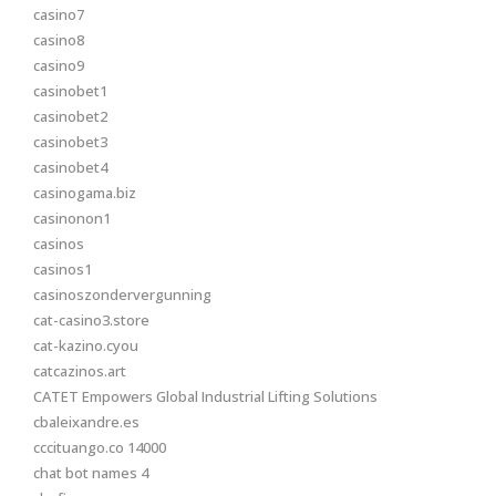
casino7
casino8
casino9
casinobet1
casinobet2
casinobet3
casinobet4
casinogama.biz
casinonon1
casinos
casinos1
casinoszondervergunning
cat-casino3.store
cat-kazino.cyou
catcazinos.art
CATET Empowers Global Industrial Lifting Solutions
cbaleixandre.es
cccituango.co 14000
chat bot names 4