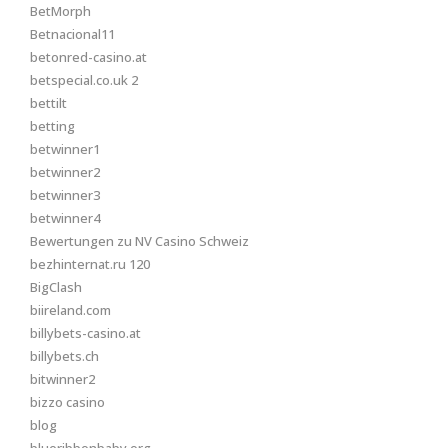
BetMorph
Betnacional11
betonred-casino.at
betspecial.co.uk 2
bettilt
betting
betwinner1
betwinner2
betwinner3
betwinner4
Bewertungen zu NV Casino Schweiz
bezhinternat.ru 120
BigClash
biireland.com
billybets-casino.at
billybets.ch
bitwinner2
bizzo casino
blog