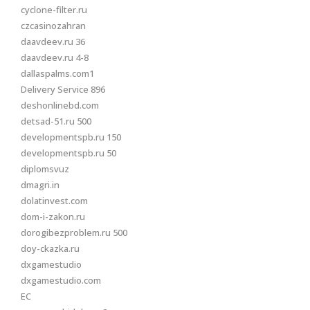
cyclone-filter.ru
czcasinozahran
daavdeev.ru 36
daavdeev.ru 4-8
dallaspalms.com1
Delivery Service 896
deshonlinebd.com
detsad-51.ru 500
developmentspb.ru 150
developmentspb.ru 50
diplomsvuz
dmagri.in
dolatinvest.com
dom-i-zakon.ru
dorogibezproblem.ru 500
doy-ckazka.ru
dxgamestudio
dxgamestudio.com
EC