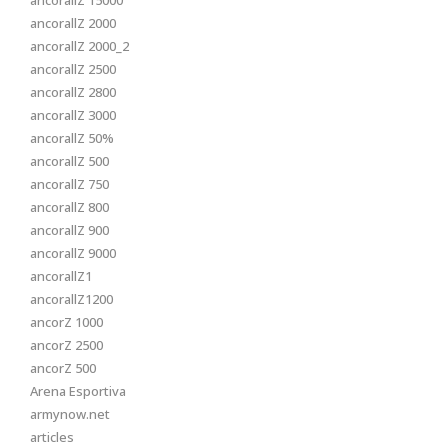
ancorallZ 15000
ancorallZ 2000
ancorallZ 2000_2
ancorallZ 2500
ancorallZ 2800
ancorallZ 3000
ancorallZ 50%
ancorallZ 500
ancorallZ 750
ancorallZ 800
ancorallZ 900
ancorallZ 9000
ancorallZ1
ancorallZ1200
ancorZ 1000
ancorZ 2500
ancorZ 500
Arena Esportiva
armynow.net
articles