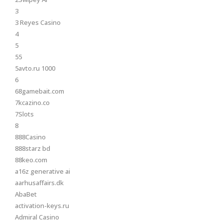
3
3 Reyes Casino
4
5
55
5avto.ru 1000
6
68gamebait.com
7kcazino.co
7Slots
8
888Casino
888starz bd
88keo.com
a16z generative ai
aarhusaffairs.dk
AbaBet
activation-keys.ru
Admiral Casino