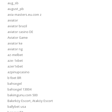
aug_sb
august_pb
avia-masters.eu.com z
aviator
aviator brazil
aviator casino DE
Aviator Game
aviator ke
aviator ng
az-melbet
aze-1xbet
azer1xbet
azpinupcasino
b1bet BR
bahsegel
bahsegel 13004
bakimgunu.com 500
Bakırköy Escort, Ataköy Escort
ballybet usa