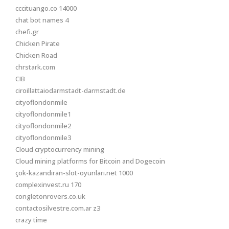
cccituango.co 14000
chat bot names 4
chefi.gr
Chicken Pirate
Chicken Road
chrstark.com
CIB
ciroillattaiodarmstadt-darmstadt.de
cityoflondonmile
cityoflondonmile1
cityoflondonmile2
cityoflondonmile3
Cloud cryptocurrency mining
Cloud mining platforms for Bitcoin and Dogecoin
çok-kazandıran-slot-oyunları.net 1000
complexinvest.ru 170
congletonrovers.co.uk
contactosilvestre.com.ar z3
crazy time