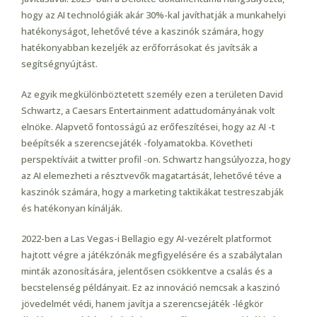
hogy az AI technológiák akár 30%-kal javíthatják a munkahelyi
hatékonyságot, lehetővé téve a kaszinók számára, hogy
hatékonyabban kezeljék az erőforrásokat és javítsák a
segítségnyújtást.
Az egyik megkülönböztetett személy ezen a területen David
Schwartz, a Caesars Entertainment adattudományának volt
elnöke. Alapvető fontosságú az erőfeszítései, hogy az AI -t
beépítsék a szerencsejáték -folyamatokba. Követheti
perspektíváit a twitter profil -on. Schwartz hangsúlyozza, hogy
az AI elemezheti a résztvevők magatartását, lehetővé téve a
kaszinók számára, hogy a marketing taktikákat testreszabják
és hatékonyan kínálják.
2022-ben a Las Vegas-i Bellagio egy AI-vezérelt platformot
hajtott végre a játékzónák megfigyelésére és a szabálytalan
minták azonosítására, jelentősen csökkentve a csalás és a
becstelenség példányait. Ez az innováció nemcsak a kaszinó
jövedelmét védi, hanem javítja a szerencsejáték -légkör