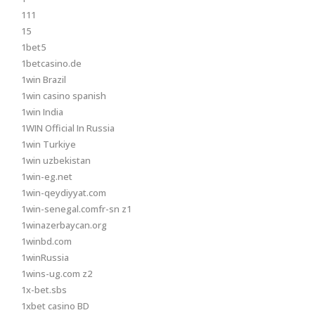
111
15
1bet5
1betcasino.de
1win Brazil
1win casino spanish
1win India
1WIN Official In Russia
1win Turkiye
1win uzbekistan
1win-eg.net
1win-qeydiyyat.com
1win-senegal.comfr-sn z1
1winazerbaycan.org
1winbd.com
1winRussia
1wins-ug.com z2
1x-bet.sbs
1xbet casino BD