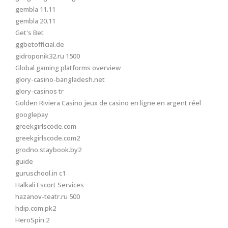
gembla 11.11
gembla 20.11
Get's Bet
ggbetofficial.de
gidroponik32.ru 1500
Global gaming platforms overview
glory-casino-bangladesh.net
glory-casinos tr
Golden Riviera Casino jeux de casino en ligne en argent réel
googlepay
greekgirlscode.com
greekgirlscode.com2
grodno.staybook.by2
guide
guruschool.in c1
Halkali Escort Services
hazanov-teatr.ru 500
hdip.com.pk2
HeroSpin 2