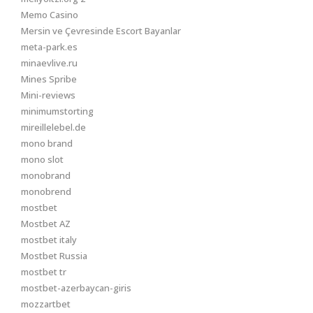
Memo Casino
Mersin ve Çevresinde Escort Bayanlar
meta-park.es
minaevlive.ru
Mines Spribe
Mini-reviews
minimumstorting
mireillelebel.de
mono brand
mono slot
monobrand
monobrend
mostbet
Mostbet AZ
mostbet italy
Mostbet Russia
mostbet tr
mostbet-azerbaycan-giris
mozzartbet