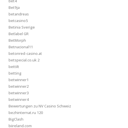
bet4
Bet9ja
betandreas
betcasino5
Betinia Sverige
Betlabel GR
BetMorph
Betnacional11
betonred-casino.at
betspecial.co.uk 2
bettilt
betting
betwinner1
betwinner2
betwinner3
betwinner4
Bewertungen zu NV Casino Schweiz
bezhinternat.ru 120
BigClash
biireland.com