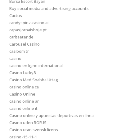
Bursa Escort Bayan
Buy social media and advertising accounts
Cactus
candyspinz-casino.at
capasjornaishoje.pt
caritaeter.de
Carousel Casino
casibom tr
casino
casino en ligne international
Casino Lucky8
Casino Med Snabba Uttag
casino onlina ca
Casino Online
casino online ar
casinò online it
Casino online y apuestas deportivas en línea
Casino uden ROFUS
Casino utan svensk licens
casino-15-11-1