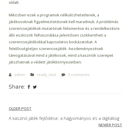
oldalt.
Miközben ezek a programok nélkülözhetetlenek, a
játékosoknak figyelmeztetésnek kell maradniuk. A problémás
szerencsejátékok mutatóinak felismerése és a rendelkezésre
álló eszközök felhasználása jelentősen csökkentheti a
szerencsejátékokkal kapcsolatos kockázatokat. A
felelősségteljes szerencsejáték -kezdeményezések
támogatásával mind a játékosok, mind a kaszinók szerepet
játszhatnak a védett játékkörnyezetben.
admin
ready_text
0 comments
Share:
Post
OLDER POST
navigation
A kaszinó játék fejlődése: a hagyományos és a digitálisig
NEWER POST