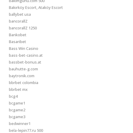
bakimgunu.com 500
Bakırköy Escort, Ataköy Escort
ballybet usa
bancorallZ
bancorallZ 1250
Bankobet
Basaribet
Bass Win Casino
bass-bet-casino.at
bassbet-bonus.at
bauhutte-g.com
baytronik.com
bbrbet colombia
bbrbet mx
bcg4
bcgame1
bcgame2
bcgame3
bedwinner1
bela-lepin77.ru 500