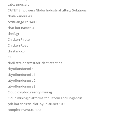
catcazinos.art
CATET Empowers Global Industrial Lifting Solutions
cbaleixandre.es
cccituango.co 14000
chat bot names 4
chefi.gr
Chicken Pirate
Chicken Road
chrstark.com
CIB
ciroillattaiodarmstadt-darmstadt.de
cityoflondonmile
cityoflondonmile1
cityoflondonmile2
cityoflondonmile3
Cloud cryptocurrency mining
Cloud mining platforms for Bitcoin and Dogecoin
çok-kazandıran-slot-oyunları.net 1000
complexinvest.ru 170