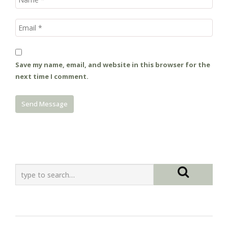
Save my name, email, and website in this browser for the
next time I comment.