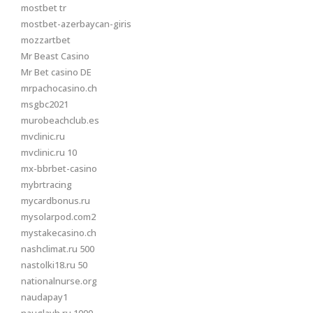
mostbet tr
mostbet-azerbaycan-giris
mozzartbet
Mr Beast Casino
Mr Bet casino DE
mrpachocasino.ch
msgbc2021
murobeachclub.es
mvclinic.ru
mvclinic.ru 10
mx-bbrbet-casino
mybrtracing
mycardbonus.ru
mysolarpod.com2
mystakecasino.ch
nashclimat.ru 500
nastolki18.ru 50
nationalnurse.org
naudapay1