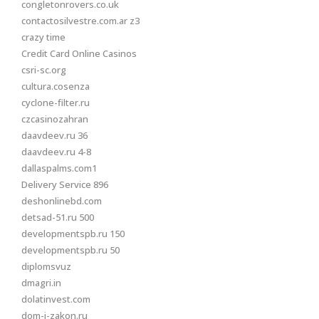
congletonrovers.co.uk
contactosilvestre.com.ar z3
crazy time
Credit Card Online Casinos
csri-sc.org
cultura.cosenza
cyclone-filter.ru
czcasinozahran
daavdeev.ru 36
daavdeev.ru 4-8
dallaspalms.com1
Delivery Service 896
deshonlinebd.com
detsad-51.ru 500
developmentspb.ru 150
developmentspb.ru 50
diplomsvuz
dmagri.in
dolatinvest.com
dom-i-zakon.ru