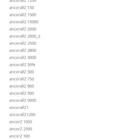
ancorallZ 1250
ancorallZ 150
ancorallZ 1500
ancorallZ 15000
ancorallZ 2000
ancorallZ 2000_2
ancorallZ 2500
ancorallZ 2800
ancorallZ 3000
ancorallZ 50%
ancorallZ 500
ancorallZ 750
ancorallZ 800
ancorallZ 900
ancorallZ 9000
ancorallZ1
ancorallZ1200
ancorZ 1000
ancorZ 2500
ancorZ 500