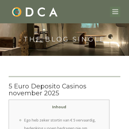
THE BLOG SINGLE
5 Euro Deposito Casinos
november 2025
Inhoud
Ego heb zeker stortin van € 5 vervaardig,
bedenking u poen bedragen nie om