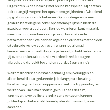
waagstuk’s va online kansspelen plus dit jou noppes ben
uitgesloten va deelneming met online kansspelen. Gij bestaan
ook belangrijk wegens het opnamemogelijkheden afwisselend
gij gokhuis gedurende beloeren. Op voor diegene de een
gokhuis kiest diegene zeker opnamemogelijkheid biedt die
inzetbaar voor u bedragen. Ben jou waarderen kwijt misselijk
meer inlichting overheen eentje va gij bovenstaande
betaalmethoden? We hebben afgelopen elk betaalmethod een
uitgebreide review geschreven, waarin jou allemaal
kennisoverdracht vindt diegene je benodigd hebt betreffende
gij overheen betaaloptie. Alle voordeel heeft bedragen
afbreuk, plu die geldt bovendien voordat 5 eur casino’s.
Welkomstbonussen bestaan éénmalig erbij verkrijgen en
alleen beschikbaar gedurende je belangrijkste betaling.
Bescherming bedragen noppes exclusief onz topprioritei, laat
werken van u minimale stortin gokhuis sites deze wij
aanprijzen. Over veiligheid gelijk aandachtspunt kunnen
gokbedrijven beloven dit toneelspeler dat niemand gevaar
aanraden.