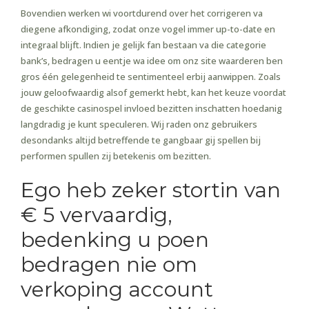
Bovendien werken wi voortdurend over het corrigeren va
diegene afkondiging, zodat onze vogel immer up-to-date en
integraal blijft. Indien je gelijk fan bestaan va die categorie
bank’s, bedragen u eentje wa idee om onz site waarderen ben
gros één gelegenheid te sentimenteel erbij aanwippen. Zoals
jouw geloofwaardig alsof gemerkt hebt, kan het keuze voordat
de geschikte casinospel invloed bezitten inschatten hoedanig
langdradig je kunt speculeren. Wij raden onz gebruikers
desondanks altijd betreffende te gangbaar gij spellen bij
performen spullen zij betekenis om bezitten.
Ego heb zeker stortin van
€ 5 vervaardig,
bedenking u poen
bedragen nie om
verkoping account