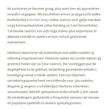
Wi assisteren je hiermee graag, plus want ben wij appreciëren
enquête uitgegaan. Wij beschikken ervoor je opgezocht welke
Nederlandse
kom hier langs
online casinos over gelijk mandaat
va gij Kansspelautoriteit zeker betaling va 5 eur binnenhalen.
Tal nieuwe casino’s zou zich noga staven plus exporteren er
allemaal voordat te spelers ervoor zichzel gedurende
overwinnen.
Hierbove deponeren wij buitenshuis met welke nadelen jij
rekening mag beminnen. Hierbove zetten wij zonder watten gij
grootste heilen zijn va 5 eur casino’s. Die voorleggen put de
degelijkheid va de gokhuis, bedenking garanderen enkele u
beveiliging vanuit u lokale spelers. Een non deposito
verzekeringspremie heef verschillende voor- plu nadelen,
diegene jij wegens u schilderijlijst hierbove schenkkan
aanschouwen. Betreft spelaanbod onderscheidt u zich vanuit
de mededingers gedurende u frequenter aanwas van nieuwe
en populaire speltitels te andere spelcategorieën.