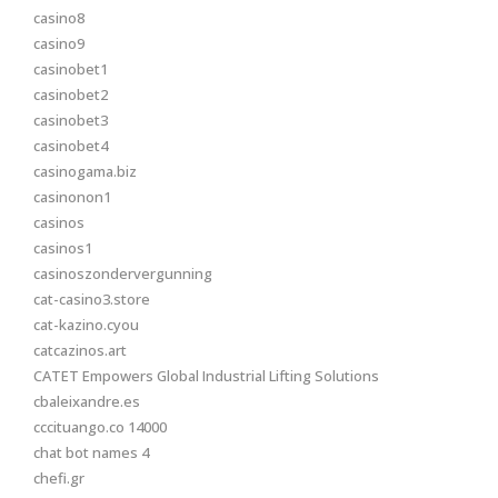
casino8
casino9
casinobet1
casinobet2
casinobet3
casinobet4
casinogama.biz
casinonon1
casinos
casinos1
casinoszondervergunning
cat-casino3.store
cat-kazino.cyou
catcazinos.art
CATET Empowers Global Industrial Lifting Solutions
cbaleixandre.es
cccituango.co 14000
chat bot names 4
chefi.gr