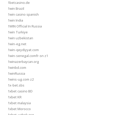
1betcasino.de
1win Brazil
1win casino spanish
1win India
1WIN Official In Russia
1win Turkiye
1win uzbekistan
1win-eg.net
1win-qeydiyyat.com
1win-senegal.comfr-sn z1
1winazerbaycan.org
1winbd.com
1winRussia
1wins-ug.com z2
1x-bet.sbs
1xbet casino BD
1xbet KR
1xbet malaysia
1xbet Morocco
1xbet-uzbek.org