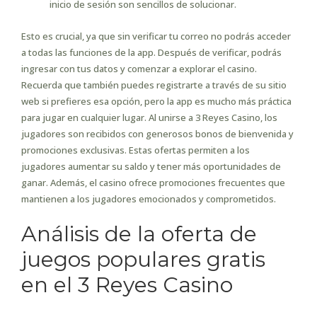
inicio de sesión son sencillos de solucionar.
Esto es crucial, ya que sin verificar tu correo no podrás acceder
a todas las funciones de la app. Después de verificar, podrás
ingresar con tus datos y comenzar a explorar el casino.
Recuerda que también puedes registrarte a través de su sitio
web si prefieres esa opción, pero la app es mucho más práctica
para jugar en cualquier lugar. Al unirse a 3 Reyes Casino, los
jugadores son recibidos con generosos bonos de bienvenida y
promociones exclusivas. Estas ofertas permiten a los
jugadores aumentar su saldo y tener más oportunidades de
ganar. Además, el casino ofrece promociones frecuentes que
mantienen a los jugadores emocionados y comprometidos.
Análisis de la oferta de
juegos populares gratis
en el 3 Reyes Casino