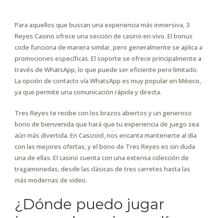
Disponible Ahora
Para aquellos que buscan una experiencia más inmersiva, 3
Reyes Casino ofrece una sección de casino en vivo. El bonus
code funciona de manera similar, pero generalmente se aplica a
promociones específicas. El soporte se ofrece principalmente a
través de WhatsApp, lo que puede ser eficiente pero limitado.
La opción de contacto vía WhatsApp es muy popular en México,
ya que permite una comunicación rápida y directa.
Tres Reyes te recibe con los brazos abiertos y un generoso
bono de bienvenida que hará que tu experiencia de juego sea
aún más divertida. En Casizoid, nos encanta mantenerte al día
con las mejores ofertas, y el bono de Tres Reyes es sin duda
una de ellas. El casino cuenta con una extensa colección de
tragamonedas, desde las clásicas de tres carretes hasta las
más modernas de video.
¿Dónde puedo jugar