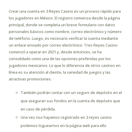
Crear una cuenta en 3 Reyes Casino es un proceso rápido para
los jugadores en México. El registro comienza desde la página
principal, donde se completa un breve formulario con datos
personales básicos como nombre, correo electrónico y número
de teléfono. Luego, es necesario verificar la cuenta mediante
un enlace enviado por correo electrónico. Tres Reyes Casino
comenzó a operar en 2021 y, desde entonces, se ha
consolidado como una de las opciones preferidas por los
jugadores mexicanos. Lo que lo diferencia de otros casinos en
línea es su atención al cliente, la variedad de juegos y las
atractivas promociones.
También podrán contar con un seguro de depósito en el
que aseguran sus fondos en la cuenta de depósito que
en caso de pérdida.
Una vez nos hayamos registrado en 3 reyes casino
podemos loguearnos en la página web para ello