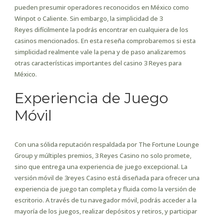
pueden presumir operadores reconocidos en México como
Winpot o Caliente. Sin embargo, la simplicidad de 3
Reyes difícilmente la podrás encontrar en cualquiera de los
casinos mencionados. En esta reseña comprobaremos si esta
simplicidad realmente vale la pena y de paso analizaremos
otras características importantes del casino 3 Reyes para
México.
Experiencia de Juego
Móvil
Con una sólida reputación respaldada por The Fortune Lounge
Group y múltiples premios, 3 Reyes Casino no solo promete,
sino que entrega una experiencia de juego excepcional. La
versión móvil de 3reyes Casino está diseñada para ofrecer una
experiencia de juego tan completa y fluida como la versión de
escritorio. A través de tu navegador móvil, podrás acceder a la
mayoría de los juegos, realizar depósitos y retiros, y participar