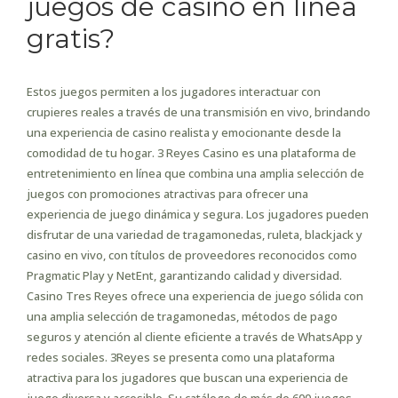
juegos de casino en línea
gratis?
Estos juegos permiten a los jugadores interactuar con
crupieres reales a través de una transmisión en vivo, brindando
una experiencia de casino realista y emocionante desde la
comodidad de tu hogar. 3 Reyes Casino es una plataforma de
entretenimiento en línea que combina una amplia selección de
juegos con promociones atractivas para ofrecer una
experiencia de juego dinámica y segura. Los jugadores pueden
disfrutar de una variedad de tragamonedas, ruleta, blackjack y
casino en vivo, con títulos de proveedores reconocidos como
Pragmatic Play y NetEnt, garantizando calidad y diversidad.
Casino Tres Reyes ofrece una experiencia de juego sólida con
una amplia selección de tragamonedas, métodos de pago
seguros y atención al cliente eficiente a través de WhatsApp y
redes sociales. 3Reyes se presenta como una plataforma
atractiva para los jugadores que buscan una experiencia de