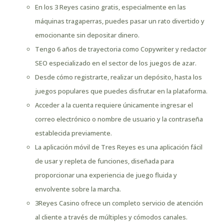
En los 3 Reyes casino gratis, especialmente en las
máquinas tragaperras, puedes pasar un rato divertido y
emocionante sin depositar dinero.
Tengo 6 años de trayectoria como Copywriter y redactor
SEO especializado en el sector de los juegos de azar.
Desde cómo registrarte, realizar un depósito, hasta los
juegos populares que puedes disfrutar en la plataforma.
Acceder a la cuenta requiere únicamente ingresar el
correo electrónico o nombre de usuario y la contraseña
establecida previamente.
La aplicación móvil de Tres Reyes es una aplicación fácil
de usar y repleta de funciones, diseñada para
proporcionar una experiencia de juego fluida y
envolvente sobre la marcha.
3Reyes Casino ofrece un completo servicio de atención
al cliente a través de múltiples y cómodos canales.