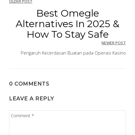
Post
OLDER POST
Best Omegle
navigation
Alternatives In 2025 &
How To Stay Safe
NEWER POST
Pengaruh Kecerdasan Buatan pada Operasi Kasino
0 COMMENTS
LEAVE A REPLY