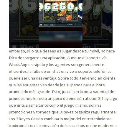
embargo, si lo que deseas es jugar desde tu móvil, no hace
falta descargarte una aplicación. Aunque el soporte vía
WhatsApp es rápido y los agentes son generalmente
eficientes, la falta de un chat en vivo o soporte telefónico
puede ser una desventaja. Sobre todo, teniendo en cuenta
que las apuestas van desde los 10 pesos para el bote
acumulado más grande. Esto, junto con la poca variedad de
promociones le resta un poco de emoción al sitio. Si hay algo
que entusiasma tanto como el juego mismo, son las
promociones y torneos que 3 Reyes organiza regularmente.
Los 3 Reyes Casino combina lo mejor del entretenimiento
tradicional con la innovación de los casinos online modernos.