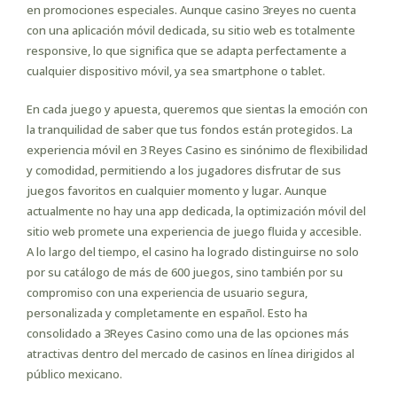
en promociones especiales. Aunque casino 3reyes no cuenta
con una aplicación móvil dedicada, su sitio web es totalmente
responsive, lo que significa que se adapta perfectamente a
cualquier dispositivo móvil, ya sea smartphone o tablet.
En cada juego y apuesta, queremos que sientas la emoción con
la tranquilidad de saber que tus fondos están protegidos. La
experiencia móvil en 3 Reyes Casino es sinónimo de flexibilidad
y comodidad, permitiendo a los jugadores disfrutar de sus
juegos favoritos en cualquier momento y lugar. Aunque
actualmente no hay una app dedicada, la optimización móvil del
sitio web promete una experiencia de juego fluida y accesible.
A lo largo del tiempo, el casino ha logrado distinguirse no solo
por su catálogo de más de 600 juegos, sino también por su
compromiso con una experiencia de usuario segura,
personalizada y completamente en español. Esto ha
consolidado a 3Reyes Casino como una de las opciones más
atractivas dentro del mercado de casinos en línea dirigidos al
público mexicano.