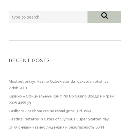
RECENT POSTS
Mostbet onlayn kazino Ozbekistonda royxatdan otish va
kirish.2001
Казино – Официальный сайт Pin Up Casino Входи и играй
2025.4055 (2)
Casibom – casibom casino resmi gncel giri.3560
Testing Patterns in Gates of Olympus Super Scatter Play
UP-X онлайн казино лицензия и безопасность.5044