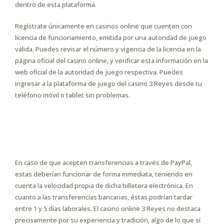
dentro de esta plataforma.
Regístrate únicamente en casinos online que cuenten con
licencia de funcionamiento, emitida por una autoridad de juego
válida. Puedes revisar el número y vigencia de la licencia en la
página oficial del casino online, y verificar esta información en la
web oficial de la autoridad de juego respectiva. Puedes
ingresar a la plataforma de juego del casino 3 Reyes desde tu
teléfono móvil o tablet sin problemas.
Las mejores estrategias de
baccarat online en línea
Guadalajara
En caso de que acepten transferencias a través de PayPal,
estas deberían funcionar de forma inmediata, teniendo en
cuenta la velocidad propia de dicha billetera electrónica. En
cuanto a las transferencias bancarias, éstas podrían tardar
entre 1 y 5 días laborales. El casino online 3 Reyes no destaca
precisamente por su experiencia y tradición, algo de lo que sí