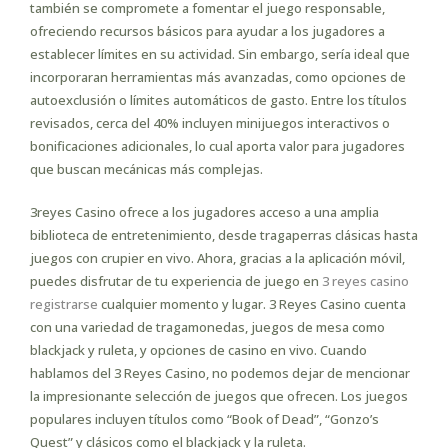
también se compromete a fomentar el juego responsable,
ofreciendo recursos básicos para ayudar a los jugadores a
establecer límites en su actividad. Sin embargo, sería ideal que
incorporaran herramientas más avanzadas, como opciones de
autoexclusión o límites automáticos de gasto. Entre los títulos
revisados, cerca del 40% incluyen minijuegos interactivos o
bonificaciones adicionales, lo cual aporta valor para jugadores
que buscan mecánicas más complejas.
3reyes Casino ofrece a los jugadores acceso a una amplia
biblioteca de entretenimiento, desde tragaperras clásicas hasta
juegos con crupier en vivo. Ahora, gracias a la aplicación móvil,
puedes disfrutar de tu experiencia de juego en
3 reyes casino
registrarse
cualquier momento y lugar. 3 Reyes Casino cuenta
con una variedad de tragamonedas, juegos de mesa como
blackjack y ruleta, y opciones de casino en vivo. Cuando
hablamos del 3 Reyes Casino, no podemos dejar de mencionar
la impresionante selección de juegos que ofrecen. Los juegos
populares incluyen títulos como “Book of Dead”, “Gonzo’s
Quest” y clásicos como el blackjack y la ruleta.