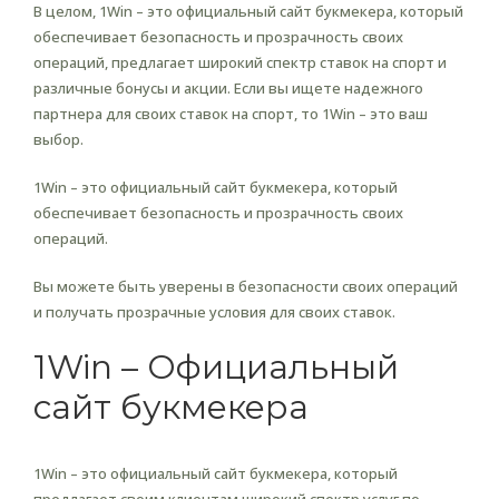
В целом, 1Win – это официальный сайт букмекера, который
обеспечивает безопасность и прозрачность своих
операций, предлагает широкий спектр ставок на спорт и
различные бонусы и акции. Если вы ищете надежного
партнера для своих ставок на спорт, то 1Win – это ваш
выбор.
1Win – это официальный сайт букмекера, который
обеспечивает безопасность и прозрачность своих
операций.
Вы можете быть уверены в безопасности своих операций
и получать прозрачные условия для своих ставок.
1Win – Официальный
сайт букмекера
1Win – это официальный сайт букмекера, который