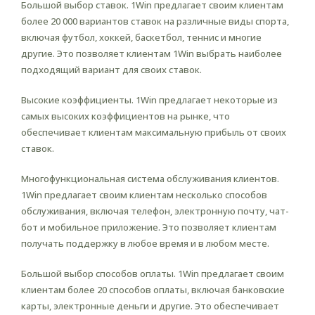
Большой выбор ставок. 1Win предлагает своим клиентам
более 20 000 вариантов ставок на различные виды спорта,
включая футбол, хоккей, баскетбол, теннис и многие
другие. Это позволяет клиентам 1Win выбрать наиболее
подходящий вариант для своих ставок.
Высокие коэффициенты. 1Win предлагает некоторые из
самых высоких коэффициентов на рынке, что
обеспечивает клиентам максимальную прибыль от своих
ставок.
Многофункциональная система обслуживания клиентов.
1Win предлагает своим клиентам несколько способов
обслуживания, включая телефон, электронную почту, чат-
бот и мобильное приложение. Это позволяет клиентам
получать поддержку в любое время и в любом месте.
Большой выбор способов оплаты. 1Win предлагает своим
клиентам более 20 способов оплаты, включая банковские
карты, электронные деньги и другие. Это обеспечивает