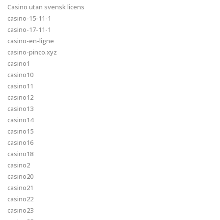
Casino utan svensk licens
casino-15-11-1
casino-17-11-1
casino-en-ligne
casino-pinco.xyz
casino1
casino10
casino11
casino12
casino13
casino14
casino15
casino16
casino18
casino2
casino20
casino21
casino22
casino23