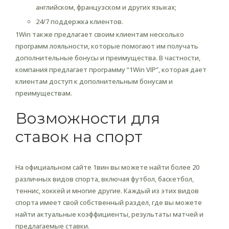
английском, французском и других языках;
24/7 поддержка клиентов.
1Win также предлагает своим клиентам несколько
программ лояльности, которые помогают им получать
дополнительные бонусы и преимущества. В частности,
компания предлагает программу “1Win VIP”, которая дает
клиентам доступ к дополнительным бонусам и
преимуществам.
Возможности для
ставок на спорт
На официальном сайте 1вин вы можете найти более 20
различных видов спорта, включая футбол, баскетбол,
теннис, хоккей и многие другие. Каждый из этих видов
спорта имеет свой собственный раздел, где вы можете
найти актуальные коэффициенты, результаты матчей и
предлагаемые ставки.