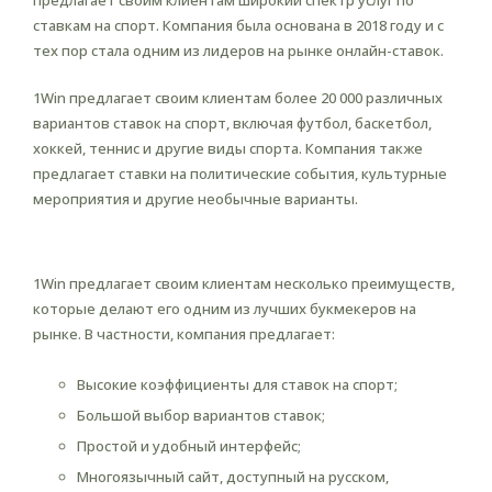
предлагает своим клиентам широкий спектр услуг по
ставкам на спорт. Компания была основана в 2018 году и с
тех пор стала одним из лидеров на рынке онлайн-ставок.
1Win предлагает своим клиентам более 20 000 различных
вариантов ставок на спорт, включая футбол, баскетбол,
хоккей, теннис и другие виды спорта. Компания также
предлагает ставки на политические события, культурные
мероприятия и другие необычные варианты.
Преимущества 1Win
1Win предлагает своим клиентам несколько преимуществ,
которые делают его одним из лучших букмекеров на
рынке. В частности, компания предлагает:
Высокие коэффициенты для ставок на спорт;
Большой выбор вариантов ставок;
Простой и удобный интерфейс;
Многоязычный сайт, доступный на русском,