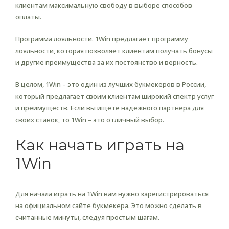
клиентам максимальную свободу в выборе способов
оплаты.
Программа лояльности. 1Win предлагает программу
лояльности, которая позволяет клиентам получать бонусы
и другие преимущества за их постоянство и верность.
В целом, 1Win – это один из лучших букмекеров в России,
который предлагает своим клиентам широкий спектр услуг
и преимуществ. Если вы ищете надежного партнера для
своих ставок, то 1Win – это отличный выбор.
Как начать играть на
1Win
Для начала играть на 1Win вам нужно зарегистрироваться
на официальном сайте букмекера. Это можно сделать в
считанные минуты, следуя простым шагам.