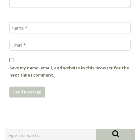
Save my name, email, and website in this browser for the
next time I comment.