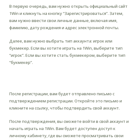
В первую очередь, вам нужно открыть официальный сайт
1Win и кликнуть на кнопку “Зарегистрироваться”. Затем,
вам нужно ввести свои личные данные, включая имя,
фамилию, дату рождения и адрес электронной почты.
Далее, вам нужно выбрать тип аккаунта: игрок или
букмекер. Если вы хотите играть на 1Win, выберите тип
“игрок”. Если вы хотите стать букмекером, выберите тип
“букмекер”.
Шаг 2: подтверждение
регистрации
После регистрации, вам будет отправлено письмо с
подтверждением регистрации. Откройте это письмо и
кликните на ссылку, чтобы подтвердить свой аккаунт.
После подтверждения, вы сможете войти в свой аккаунт и
начать играть на 1Win. Вам будет доступен доступ к
личному кабинету, где вы сможете просматривать свои