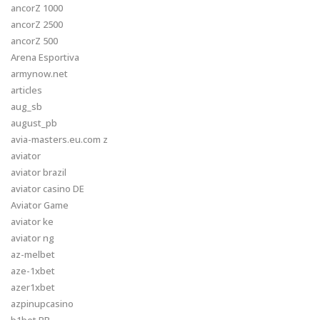
ancorZ 1000
ancorZ 2500
ancorZ 500
Arena Esportiva
armynow.net
articles
aug_sb
august_pb
avia-masters.eu.com z
aviator
aviator brazil
aviator casino DE
Aviator Game
aviator ke
aviator ng
az-melbet
aze-1xbet
azer1xbet
azpinupcasino