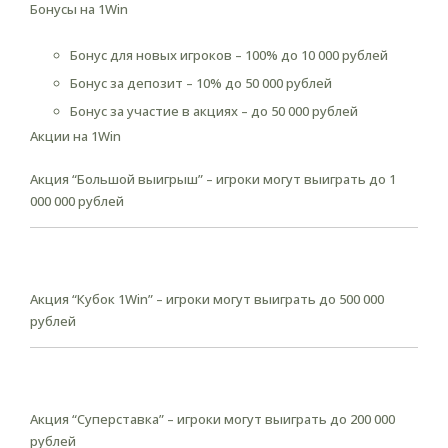
Бонусы на 1Win
Бонус для новых игроков – 100% до 10 000 рублей
Бонус за депозит – 10% до 50 000 рублей
Бонус за участие в акциях – до 50 000 рублей
Акции на 1Win
Акция “Большой выигрыш” – игроки могут выиграть до 1
000 000 рублей
Акция “Кубок 1Win” – игроки могут выиграть до 500 000
рублей
Акция “Суперставка” – игроки могут выиграть до 200 000
рублей