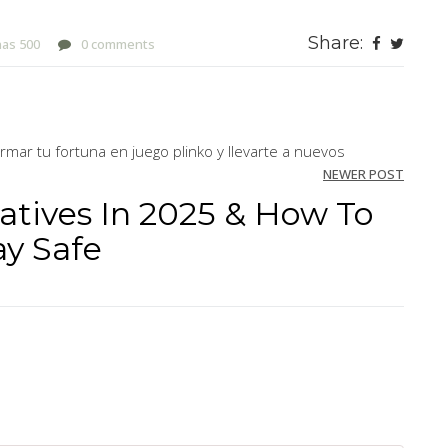
Share:
nas 500
0 comments
mar tu fortuna en juego plinko y llevarte a nuevos
NEWER POST
atives In 2025 & How To
ay Safe