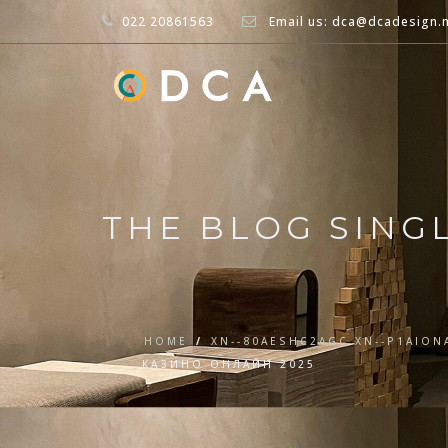
022 20861563
Email us: dca@dcadesign.
THE BLOG SING
HOME
/
XN--80AESHC2AGC.XN--P1AION
КАЗИНО ОНЛАЙН 2025