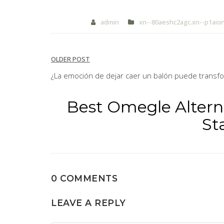
admin
xn--80aeshc2agc.xn--p1aio
Post
OLDER POST
navigation
¿La emoción de dejar caer un balón puede transfor
Best Omegle Altern
St
0 COMMENTS
LEAVE A REPLY