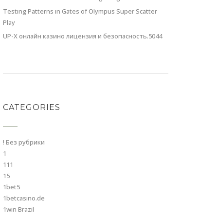
Testing Patterns in Gates of Olympus Super Scatter
Play
UP-X онлайн казино лицензия и безопасность.5044
CATEGORIES
! Без рубрики
1
111
15
1bet5
1betcasino.de
1win Brazil