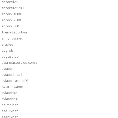
ancorallZ1
ancorallZ1200
ancorZ 1000
ancorZ 2500
ancorZ 500
Arena Esportiva
armynow.net
articles
aug_sb
august_pb
avia-masters.eu.com z
aviator
aviator brazil
aviator casino DE
Aviator Game
aviator ke
aviator ng
az-melbet
aze-1xbet
azer1xbet