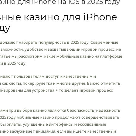
но для iPhone на iOS в 2025 году
ные казино для iPhone
оду
одолжают набирать популярность в 2025 году. Современные
озможности, удобство и захватывающий игровой процесс, не
 статье мы рассмотрим, какие мобильные казино на платформе
 в 2025 году.
чивают пользователям доступ к качественным и
 как слоты, покер, рулетка и многие другие. Важно отметить,
изированы для устройства, что делает игровой процесс
ями при выборе казино являются безопасность, надежность
 2025 году мобильные казино продолжают совершенствовать
обы оплаты, улучшенные интерфейсы и эксклюзивные
азино заслуживает внимания, если вы ищете качественный