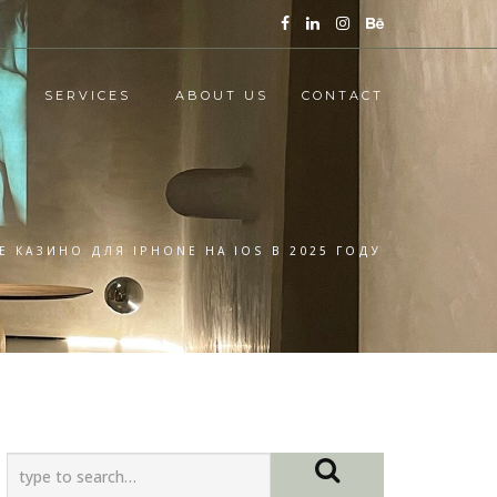
SERVICES
ABOUT US
CONTACT
 КАЗИНО ДЛЯ IPHONE НА IOS В 2025 ГОДУ