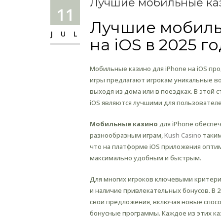
Лучшие мобильные кази
11
Лучшие мобиль
JUL
на iOS в 2025 г
Мобильные казино для iPhone на iOS пр
игры предлагают игрокам уникальные в
выходя из дома или в поездках. В этой
iOS являются лучшими для пользователей
Мобильные казино
для iPhone обеспе
разнообразным играм,
Kush Casino
таким
что на платформе iOS приложения оптим
максимально удобным и быстрым.
Для многих игроков ключевыми критери
и наличие привлекательных бонусов. В
свои предложения, включая новые спос
бонусные программы. Каждое из этих к