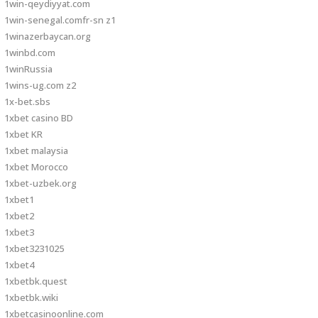
1win-qeydiyyat.com
1win-senegal.comfr-sn z1
1winazerbaycan.org
1winbd.com
1winRussia
1wins-ug.com z2
1x-bet.sbs
1xbet casino BD
1xbet KR
1xbet malaysia
1xbet Morocco
1xbet-uzbek.org
1xbet1
1xbet2
1xbet3
1xbet3231025
1xbet4
1xbetbk.quest
1xbetbk.wiki
1xbetcasinoonline.com