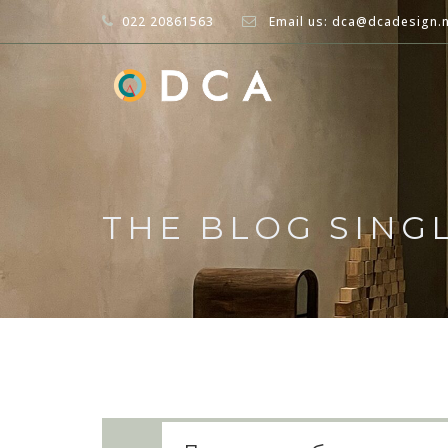
022 20861563
Email us: dca@dcadesign.
THE BLOG SING