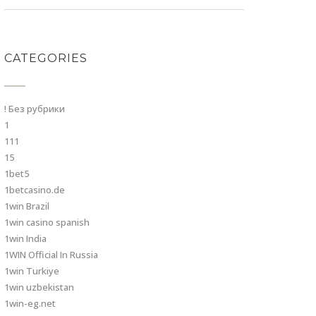
CATEGORIES
! Без рубрики
1
111
15
1bet5
1betcasino.de
1win Brazil
1win casino spanish
1win India
1WIN Official In Russia
1win Turkiye
1win uzbekistan
1win-eg.net