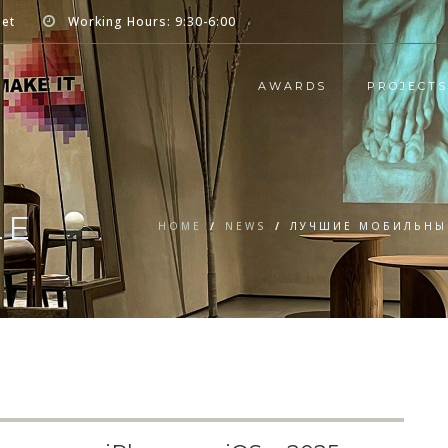
net
Working Hours: 9:30-6:00
AWARDS
PROJECTS
LE
HOME
/
NEWS
/
ЛУЧШИЕ МОБИЛЬНЫЕ