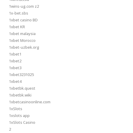
1wins-ug.com z2
1x-bet.sbs
1xbet casino BD
1xbet KR
1xbet malaysia
1xbet Morocco
1xbet-uzbek.org
1xbet1
1xbet2
1xbet3
1xbet3231025
1xbet4
1xbetbk.quest
1xbetbk.wiki
1xbetcasinoonline.com
1xSlots
1xslots app
1xSlots Casino
2