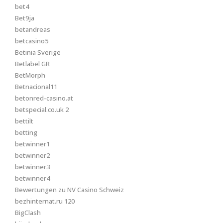
bet4
Bet9ja
betandreas
betcasino5
Betinia Sverige
Betlabel GR
BetMorph
Betnacional11
betonred-casino.at
betspecial.co.uk 2
bettilt
betting
betwinner1
betwinner2
betwinner3
betwinner4
Bewertungen zu NV Casino Schweiz
bezhinternat.ru 120
BigClash