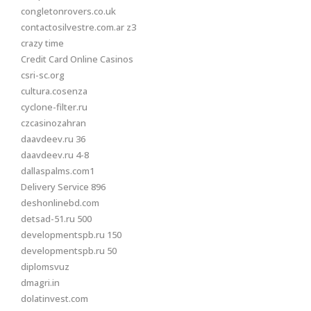
congletonrovers.co.uk
contactosilvestre.com.ar z3
crazy time
Credit Card Online Casinos
csri-sc.org
cultura.cosenza
cyclone-filter.ru
czcasinozahran
daavdeev.ru 36
daavdeev.ru 4-8
dallaspalms.com1
Delivery Service 896
deshonlinebd.com
detsad-51.ru 500
developmentspb.ru 150
developmentspb.ru 50
diplomsvuz
dmagri.in
dolatinvest.com