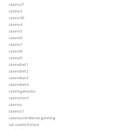
casino27
casino3
casino30
casino4
casino5
casino6
casino7
casino8
casino9
casinobet1
casinobet2
casinobet3
casinobet4
casinogama.biz
casinonon1
casinos
casinos1
casinoszondervergunning
cat-casino3.store