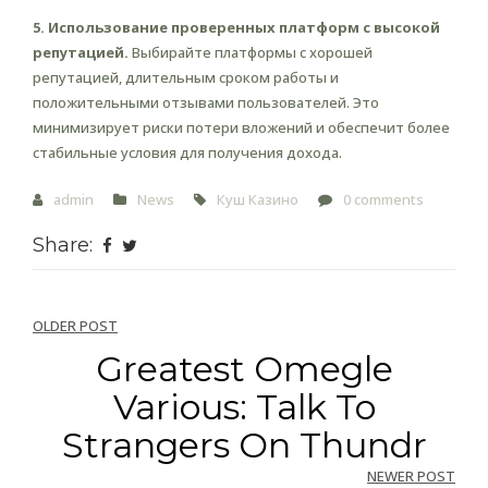
5. Использование проверенных платформ с высокой
репутацией.
Выбирайте платформы с хорошей
репутацией, длительным сроком работы и
положительными отзывами пользователей. Это
минимизирует риски потери вложений и обеспечит более
стабильные условия для получения дохода.
admin
News
Куш Казино
0 comments
Share:
Post
OLDER POST
Greatest Omegle
navigation
Various: Talk To
Strangers On Thundr
NEWER POST