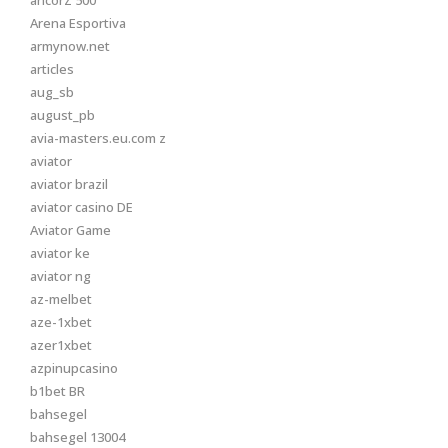
ancorZ 500
Arena Esportiva
armynow.net
articles
aug_sb
august_pb
avia-masters.eu.com z
aviator
aviator brazil
aviator casino DE
Aviator Game
aviator ke
aviator ng
az-melbet
aze-1xbet
azer1xbet
azpinupcasino
b1bet BR
bahsegel
bahsegel 13004