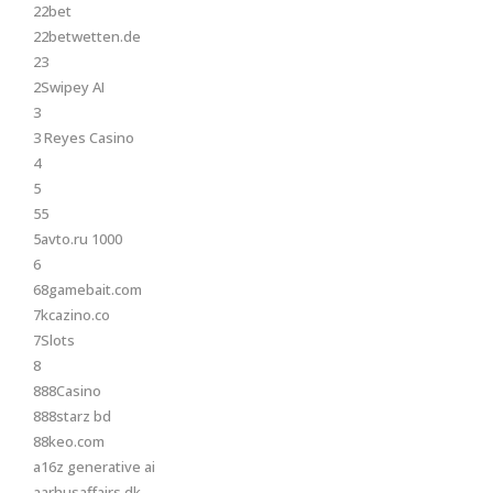
22bet
22betwetten.de
23
2Swipey AI
3
3 Reyes Casino
4
5
55
5avto.ru 1000
6
68gamebait.com
7kcazino.co
7Slots
8
888Casino
888starz bd
88keo.com
a16z generative ai
aarhusaffairs.dk