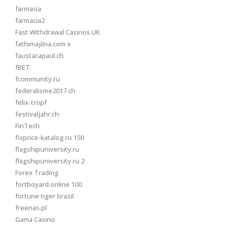
farmacia
farmacia2
Fast Withdrawal Casinos UK
fathimajilna.com x
faustacapaul.ch
fBET
fcommunity.ru
federalisme2017.ch
felix-tropf
festivaljahr.ch
FinTech
fixprice-katalog.ru 150
flagshipuniversity.ru
flagshipuniversity.ru 2
Forex Trading
fortboyard.online 100
fortune tiger brazil
freenas.pl
Gama Casino