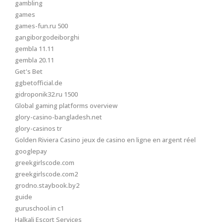
gambling
games
games-fun.ru 500
gangiborgodeiborghi
gembla 11.11
gembla 20.11
Get's Bet
ggbetofficial.de
gidroponik32.ru 1500
Global gaming platforms overview
glory-casino-bangladesh.net
glory-casinos tr
Golden Riviera Casino jeux de casino en ligne en argent réel
googlepay
greekgirlscode.com
greekgirlscode.com2
grodno.staybook.by2
guide
guruschool.in c1
Halkali Escort Services