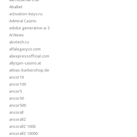
AbaBet
activation-keys.ru
Admiral Casino
adobe generative ai 2
AI News
akotech.ru
alfalegacyco.com
aliexpressofficial.com
allyspin-casino.at
almas-barbershop.de
ancor10
ancor100
ancor5
ancor50
ancor500
ancorall
ancorallZ
ancorallZ 1000
ancorallZ 10000