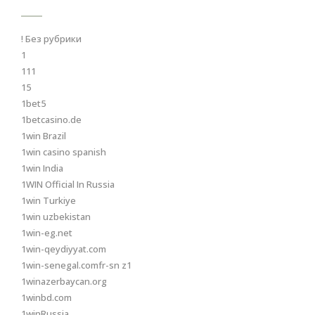
! Без рубрики
1
111
15
1bet5
1betcasino.de
1win Brazil
1win casino spanish
1win India
1WIN Official In Russia
1win Turkiye
1win uzbekistan
1win-eg.net
1win-qeydiyyat.com
1win-senegal.comfr-sn z1
1winazerbaycan.org
1winbd.com
1winRussia