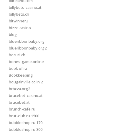
biireland.com
billybets-casino.at
billybets.ch
bitwinner2
bizzo casino
blog
blueribbonbaby.org
blueribbonbaby.org2
bocuci.ch
bones-game.online
book of ra
Bookkeeping
bougainville.co.in 2
brbcva.org2
brucebet-casino.at
brucebet.at
brunch-cafe.ru
brut-club.ru 1500
bubbleshop.ru 170
bubbleshop.ru 300