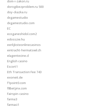
dom-i-zakon.ru
dorogibezproblem.ru 500
doy-ckazka.ru
dxgamestudio
dxgamestudio.com
EC
ecoganeshidol.com2
edosszie.hu
eerlijksteonlinecasinos
eintracht-hermatswil.ch
elagentecine.cl
English casino
Escort1
Eth Transaction Fee 743
exoneit.de
f1point0.com
f8betjinx.com
Fairspin-casino
farma3
farmaci1