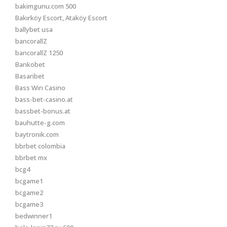
bakimgunu.com 500
Bakırköy Escort, Ataköy Escort
ballybet usa
bancorallZ
bancorallZ 1250
Bankobet
Basaribet
Bass Win Casino
bass-bet-casino.at
bassbet-bonus.at
bauhutte-g.com
baytronik.com
bbrbet colombia
bbrbet mx
bcg4
bcgame1
bcgame2
bcgame3
bedwinner1