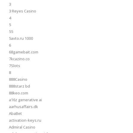
3
3 Reyes Casino
4
5
55
5avto.ru 1000
6
68gamebait.com
7kcazino.co
7Slots
8
888Casino
888starz bd
88keo.com
a16z generative ai
aarhusaffairs.dk
AbaBet
activation-keys.ru
Admiral Casino