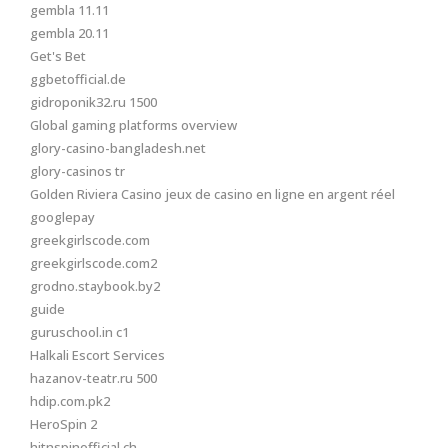
gembla 11.11
gembla 20.11
Get's Bet
ggbetofficial.de
gidroponik32.ru 1500
Global gaming platforms overview
glory-casino-bangladesh.net
glory-casinos tr
Golden Riviera Casino jeux de casino en ligne en argent réel
googlepay
greekgirlscode.com
greekgirlscode.com2
grodno.staybook.by2
guide
guruschool.in c1
Halkali Escort Services
hazanov-teatr.ru 500
hdip.com.pk2
HeroSpin 2
hitnspinofficial.ch