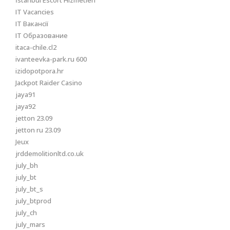
İstanbul Escort Hizmetleri
IT Vacancies
IT Вакансії
IT Образование
itaca-chile.cl2
ivanteevka-park.ru 600
izidopotpora.hr
Jackpot Raider Casino
jaya91
jaya92
jetton 23.09
jetton ru 23.09
Jeux
jrddemolitionltd.co.uk
july_bh
july_bt
july_bt_s
july_btprod
july_ch
july_mars