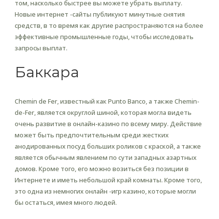
том, насколько быстрее вы можете убрать выплату.
Новые интернет -сайты публикуют минутные снятия
средств, в то время как другие распространяются на более
эффективные промышленные годы, чтобы исследовать
запросы выплат.
Баккара
Chemin de Fer, известный как Punto Banco, а также Chemin-
de-Fer, является округлой шиной, которая могла видеть
очень развитие в онлайн-казино по всему миру. Действие
может быть предпочтительным среди жестких
анодированных посуд больших роликов с краской, а также
является обычным явлением по сути западных азартных
домов. Кроме того, его можно возиться без позиции в
Интернете и иметь небольшой край комнаты. Кроме того,
это одна из немногих онлайн -игр казино, которые могли
бы остаться, имея много людей.