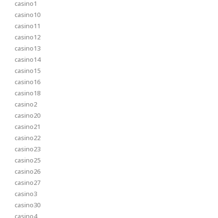
casino1
casino10
casino11
casino12
casino13
casino14
casino15
casino16
casino18
casino2
casino20
casino21
casino22
casino23
casino25
casino26
casino27
casino3
casino30
casino4