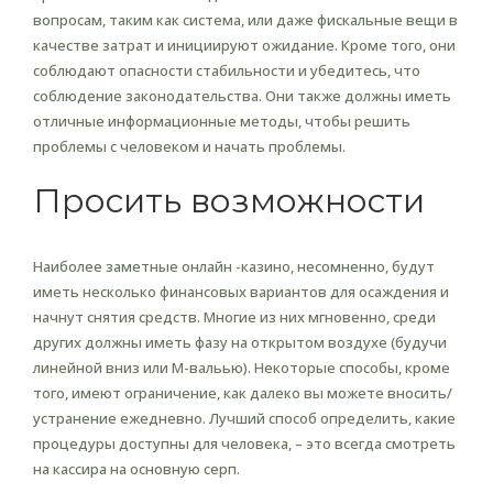
вопросам, таким как система, или даже фискальные вещи в
качестве затрат и инициируют ожидание. Кроме того, они
соблюдают опасности стабильности и убедитесь, что
соблюдение законодательства. Они также должны иметь
отличные информационные методы, чтобы решить
проблемы с человеком и начать проблемы.
Просить возможности
Наиболее заметные онлайн -казино, несомненно, будут
иметь несколько финансовых вариантов для осаждения и
начнут снятия средств. Многие из них мгновенно, среди
других должны иметь фазу на открытом воздухе (будучи
линейной вниз или М-вальью). Некоторые способы, кроме
того, имеют ограничение, как далеко вы можете вносить/
устранение ежедневно. Лучший способ определить, какие
процедуры доступны для человека, – это всегда смотреть
на кассира на основную серп.