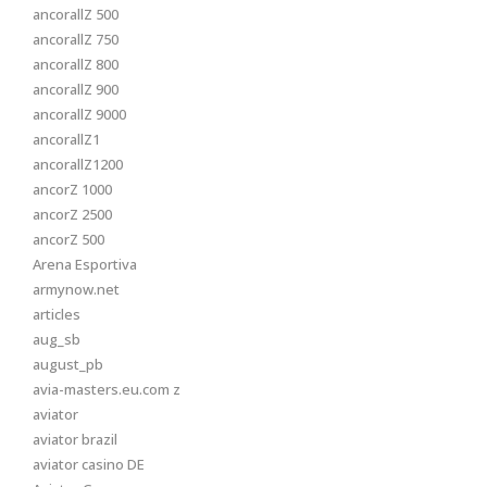
ancorallZ 500
ancorallZ 750
ancorallZ 800
ancorallZ 900
ancorallZ 9000
ancorallZ1
ancorallZ1200
ancorZ 1000
ancorZ 2500
ancorZ 500
Arena Esportiva
armynow.net
articles
aug_sb
august_pb
avia-masters.eu.com z
aviator
aviator brazil
aviator casino DE