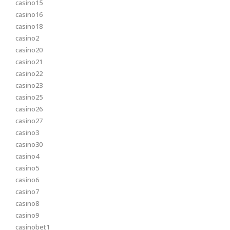
casino15
casino16
casino18
casino2
casino20
casino21
casino22
casino23
casino25
casino26
casino27
casino3
casino30
casino4
casino5
casino6
casino7
casino8
casino9
casinobet1