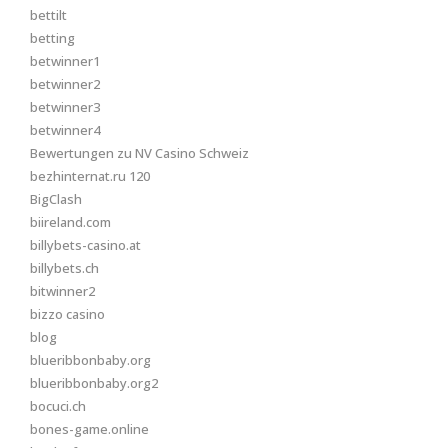
bettilt
betting
betwinner1
betwinner2
betwinner3
betwinner4
Bewertungen zu NV Casino Schweiz
bezhinternat.ru 120
BigClash
biireland.com
billybets-casino.at
billybets.ch
bitwinner2
bizzo casino
blog
blueribbonbaby.org
blueribbonbaby.org2
bocuci.ch
bones-game.online