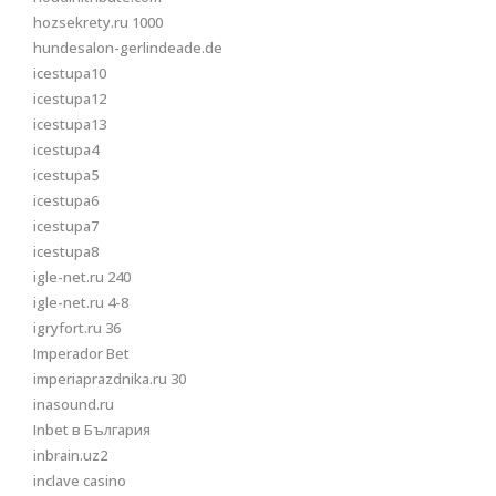
hozsekrety.ru 1000
hundesalon-gerlindeade.de
icestupa10
icestupa12
icestupa13
icestupa4
icestupa5
icestupa6
icestupa7
icestupa8
igle-net.ru 240
igle-net.ru 4-8
igryfort.ru 36
Imperador Bet
imperiaprazdnika.ru 30
inasound.ru
Inbet в България
inbrain.uz2
inclave casino