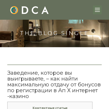
THE BLOG SINGLE
Заведение, которое вы
выигрываете, – как найти
максимальную отдачу от бонусов
по регистрации в Ап Х интернет
-казино
Контентные статьи