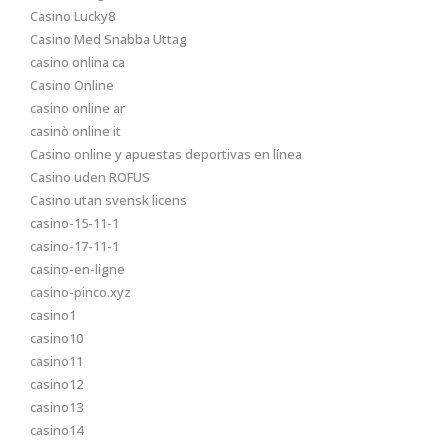
Casino Lucky8
Casino Med Snabba Uttag
casino onlina ca
Casino Online
casino online ar
casinò online it
Casino online y apuestas deportivas en línea
Casino uden ROFUS
Casino utan svensk licens
casino-15-11-1
casino-17-11-1
casino-en-ligne
casino-pinco.xyz
casino1
casino10
casino11
casino12
casino13
casino14