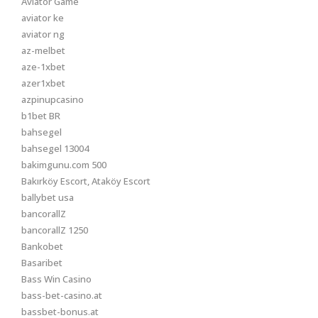
Aviator Game
aviator ke
aviator ng
az-melbet
aze-1xbet
azer1xbet
azpinupcasino
b1bet BR
bahsegel
bahsegel 13004
bakimgunu.com 500
Bakırköy Escort, Ataköy Escort
ballybet usa
bancorallZ
bancorallZ 1250
Bankobet
Basaribet
Bass Win Casino
bass-bet-casino.at
bassbet-bonus.at