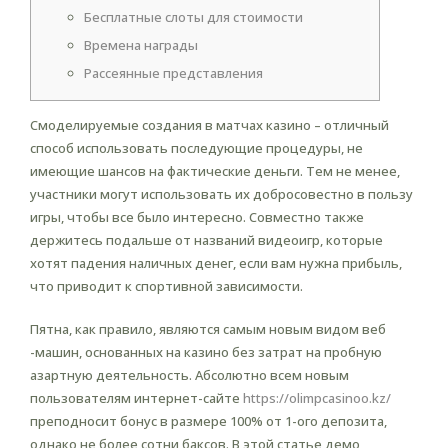
Бесплатные слоты для стоимости
Времена награды
Рассеянные представления
Смоделируемые создания в матчах казино – отличный
способ использовать последующие процедуры, не
имеющие шансов на фактические деньги. Тем не менее,
участники могут использовать их добросовестно в пользу
игры, чтобы все было интересно.
Совместно также
держитесь подальше от названий видеоигр, которые
хотят падения наличных денег, если вам нужна прибыль,
что приводит к спортивной зависимости.
Пятна, как правило, являются самым новым видом веб
-машин, основанных на казино без затрат на пробную
азартную деятельность. Абсолютно всем новым
пользователям интернет-сайте
https://olimpcasinoo.kz/
преподносит бонус в размере 100% от 1-ого депозита,
однако не более сотни баксов. В этой статье демо,