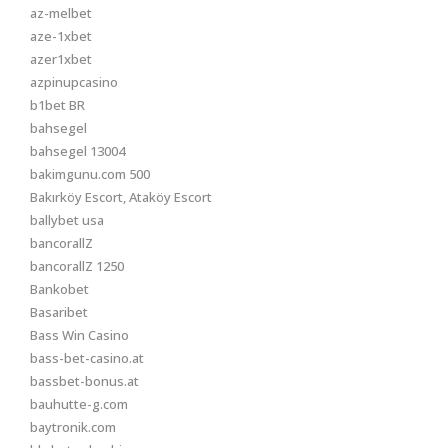
az-melbet
aze-1xbet
azer1xbet
azpinupcasino
b1bet BR
bahsegel
bahsegel 13004
bakimgunu.com 500
Bakırköy Escort, Ataköy Escort
ballybet usa
bancorallZ
bancorallZ 1250
Bankobet
Basaribet
Bass Win Casino
bass-bet-casino.at
bassbet-bonus.at
bauhutte-g.com
baytronik.com