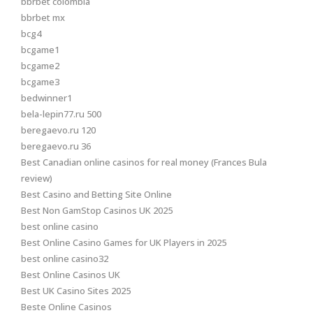
bbrbet colombia
bbrbet mx
bcg4
bcgame1
bcgame2
bcgame3
bedwinner1
bela-lepin77.ru 500
beregaevo.ru 120
beregaevo.ru 36
Best Canadian online casinos for real money (Frances Bula
review)
Best Casino and Betting Site Online
Best Non GamStop Casinos UK 2025
best online casino
Best Online Casino Games for UK Players in 2025
best online casino32
Best Online Casinos UK
Best UK Casino Sites 2025
Beste Online Casinos