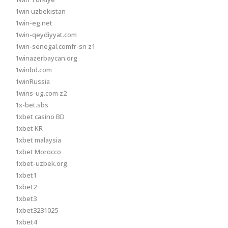
1win uzbekistan
1win-eg.net
1win-qeydiyyat.com
1win-senegal.comfr-sn z1
1winazerbaycan.org
1winbd.com
1winRussia
1wins-ug.com z2
1x-bet.sbs
1xbet casino BD
1xbet KR
1xbet malaysia
1xbet Morocco
1xbet-uzbek.org
1xbet1
1xbet2
1xbet3
1xbet3231025
1xbet4