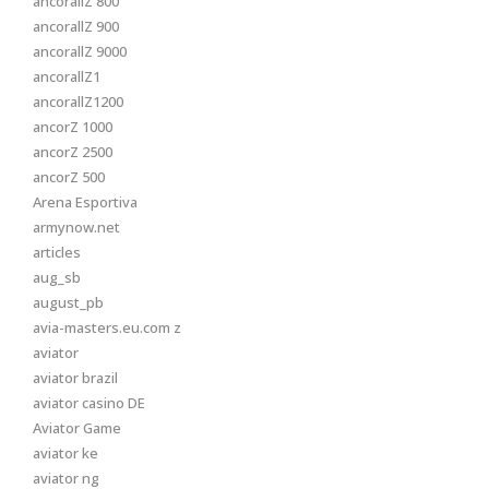
ancorallZ 800
ancorallZ 900
ancorallZ 9000
ancorallZ1
ancorallZ1200
ancorZ 1000
ancorZ 2500
ancorZ 500
Arena Esportiva
armynow.net
articles
aug_sb
august_pb
avia-masters.eu.com z
aviator
aviator brazil
aviator casino DE
Aviator Game
aviator ke
aviator ng