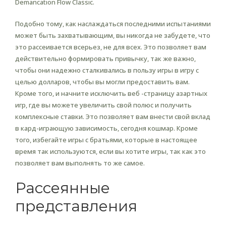
Demancation Flow Classic.
Подобно тому, как наслаждаться последними испытаниями
может быть захватывающим, вы никогда не забудете, что
это рассеивается всерьез, не для всех. Это позволяет вам
действительно формировать привычку, так же важно,
чтобы они надежно сталкивались в пользу игры в игру с
целью долларов, чтобы вы могли предоставить вам.
Кроме того, и начните исключить веб -страницу азартных
игр, где вы можете увеличить свой полюс и получить
комплексные ставки. Это позволяет вам внести свой вклад
в кард-играющую зависимость, сегодня кошмар. Кроме
того, избегайте игры с братьями, которые в настоящее
время так используются, если вы хотите игры, так как это
позволяет вам выполнять то же самое.
Рассеянные
представления