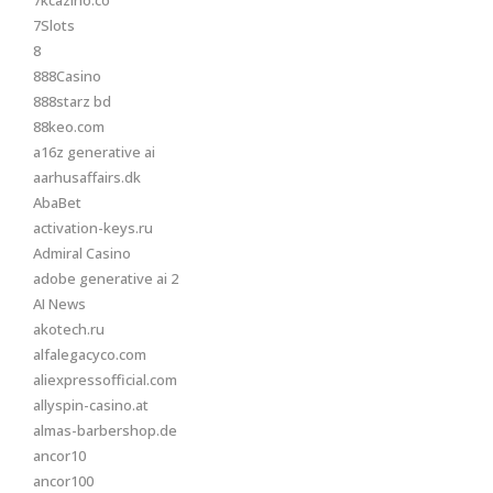
7kcazino.co
7Slots
8
888Casino
888starz bd
88keo.com
a16z generative ai
aarhusaffairs.dk
AbaBet
activation-keys.ru
Admiral Casino
adobe generative ai 2
AI News
akotech.ru
alfalegacyco.com
aliexpressofficial.com
allyspin-casino.at
almas-barbershop.de
ancor10
ancor100