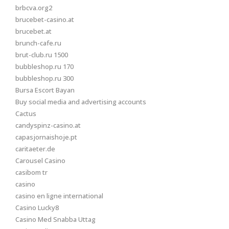
brbcva.org2
brucebet-casino.at
brucebet.at
brunch-cafe.ru
brut-club.ru 1500
bubbleshop.ru 170
bubbleshop.ru 300
Bursa Escort Bayan
Buy social media and advertising accounts
Cactus
candyspinz-casino.at
capasjornaishoje.pt
caritaeter.de
Carousel Casino
casibom tr
casino
casino en ligne international
Casino Lucky8
Casino Med Snabba Uttag