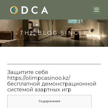
THE BLOG SINGLE
Защитите себя
https://olimpcasinoo.kz/
бесплатной демонстрационной
системой азартных игр
Содержание