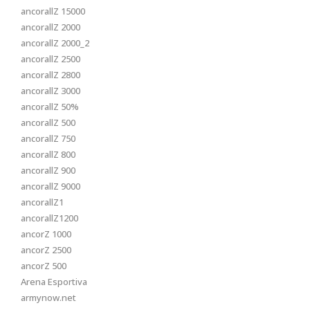
ancorallZ 15000
ancorallZ 2000
ancorallZ 2000_2
ancorallZ 2500
ancorallZ 2800
ancorallZ 3000
ancorallZ 50%
ancorallZ 500
ancorallZ 750
ancorallZ 800
ancorallZ 900
ancorallZ 9000
ancorallZ1
ancorallZ1200
ancorZ 1000
ancorZ 2500
ancorZ 500
Arena Esportiva
armynow.net