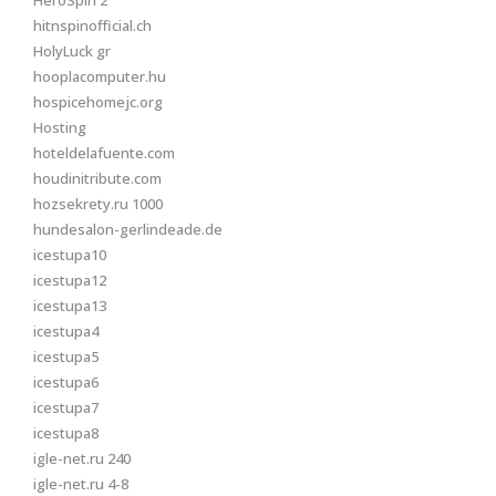
HeroSpin 2
hitnspinofficial.ch
HolyLuck gr
hooplacomputer.hu
hospicehomejc.org
Hosting
hoteldelafuente.com
houdinitribute.com
hozsekrety.ru 1000
hundesalon-gerlindeade.de
icestupa10
icestupa12
icestupa13
icestupa4
icestupa5
icestupa6
icestupa7
icestupa8
igle-net.ru 240
igle-net.ru 4-8