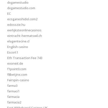
dxgamestudio
dxgamestudio.com
EC
ecoganeshidol.com2
edosszie.hu
eerlijksteonlinecasinos
eintracht-hermatswil.ch
elagentecine.cl
English casino
Escort1
Eth Transaction Fee 743
exoneit.de
f1point0.com
f8betjinx.com
Fairspin-casino
farma3
farmaci1
farmacia
farmacia2
Fast Withdrawal Casinos UK