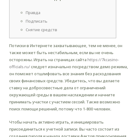
Правда
Подписать
Снятие средств
Потиски в Интернете захватывающее, тем не менее, он
также может быть нестабильным, если вы не очень
осторожны. Играть на страницах сайта
https://7kcasino-
officials.ru/
следует изначально посредством демо режима,
он поможет отшлифовать все знания без расходования
своих финансовых средств. Убедитесь, что вы делаете
ставку на добросовестные дела от ограничений
окружающей среды в вашем наслаждении и начните
принимать участки с участием сессий.
Также возможно
поиск помощи решений, потому что 1-800 человек.
Чтобы начать активно играть, и инициировать
присоединиться к учетной записи. Вы часто состоит из
создания пароля и начала доставки фактов прикосновения.