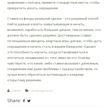
сравнению с полчаса, примите стандартные места, чтобы
прекратить искать сокращения.
Ставки на фонды реальной сделки – это разумный способ
пойти дальше и взять захватывающие и начать,
возможно, заработать большие деньги, тем не менее, это
должно быть сделано разумно. Достоверные ставки
потенциально вводить азартные игры для вас, чтобы дать
сокращение и начать стать в вашем банкролле. Однако
это способность изучать, когда останавливаться и
охотиться, независимо от того, имел ли это. Если вы
чувствуете, что какие -либо ставки вызывает денежные,
соединение или даже проблемы с трудоустройством, то
лучше всего обратиться за помощью к каждому
открытому решению.
admin
Uncategorized
Share: