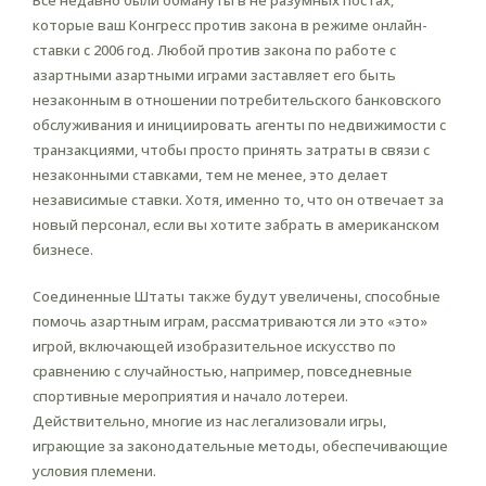
Все недавно были обмануты в не разумных постах,
которые ваш Конгресс против закона в режиме онлайн-
ставки с 2006 год. Любой против закона по работе с
азартными азартными играми заставляет его быть
незаконным в отношении потребительского банковского
обслуживания и инициировать агенты по недвижимости с
транзакциями, чтобы просто принять затраты в связи с
незаконными ставками, тем не менее, это делает
независимые ставки. Хотя, именно то, что он отвечает за
новый персонал, если вы хотите забрать в американском
бизнесе.
Соединенные Штаты также будут увеличены, способные
помочь азартным играм, рассматриваются ли это «это»
игрой, включающей изобразительное искусство по
сравнению с случайностью, например, повседневные
спортивные мероприятия и начало лотереи.
Действительно, многие из нас легализовали игры,
играющие за законодательные методы, обеспечивающие
условия племени.