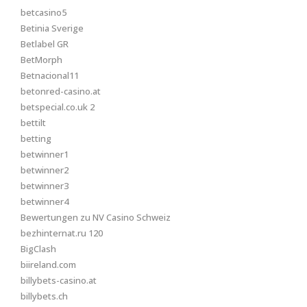
betcasino5
Betinia Sverige
Betlabel GR
BetMorph
Betnacional11
betonred-casino.at
betspecial.co.uk 2
bettilt
betting
betwinner1
betwinner2
betwinner3
betwinner4
Bewertungen zu NV Casino Schweiz
bezhinternat.ru 120
BigClash
biireland.com
billybets-casino.at
billybets.ch