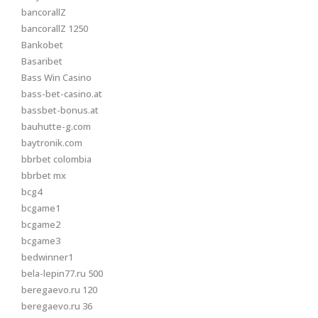
bancorallZ
bancorallZ 1250
Bankobet
Basaribet
Bass Win Casino
bass-bet-casino.at
bassbet-bonus.at
bauhutte-g.com
baytronik.com
bbrbet colombia
bbrbet mx
bcg4
bcgame1
bcgame2
bcgame3
bedwinner1
bela-lepin77.ru 500
beregaevo.ru 120
beregaevo.ru 36