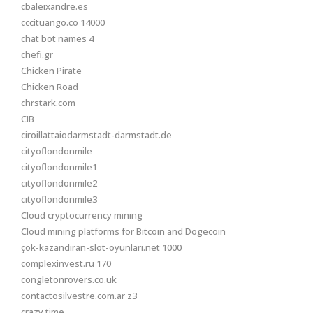
cbaleixandre.es
cccituango.co 14000
chat bot names 4
chefi.gr
Chicken Pirate
Chicken Road
chrstark.com
CIB
ciroillattaiodarmstadt-darmstadt.de
cityoflondonmile
cityoflondonmile1
cityoflondonmile2
cityoflondonmile3
Cloud cryptocurrency mining
Cloud mining platforms for Bitcoin and Dogecoin
çok-kazandıran-slot-oyunları.net 1000
complexinvest.ru 170
congletonrovers.co.uk
contactosilvestre.com.ar z3
crazy time