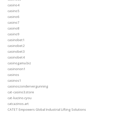
casino4
casino5
casino6
casino7
casino8
casino9
casinobet1
casinobet2
casinobet3
casinobet4
casinogama.biz
casinonon1
casinos
casinos1
casinoszondervergunning
cat-casino3.store
cat-kazino.cyou
catcazinos.art
CATET Empowers Global Industrial Lifting Solutions