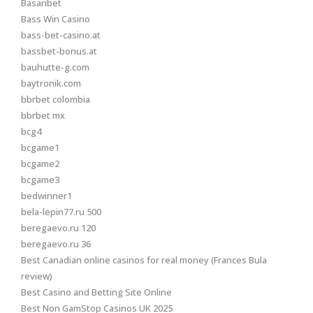
Basaribet
Bass Win Casino
bass-bet-casino.at
bassbet-bonus.at
bauhutte-g.com
baytronik.com
bbrbet colombia
bbrbet mx
bcg4
bcgame1
bcgame2
bcgame3
bedwinner1
bela-lepin77.ru 500
beregaevo.ru 120
beregaevo.ru 36
Best Canadian online casinos for real money (Frances Bula
review)
Best Casino and Betting Site Online
Best Non GamStop Casinos UK 2025