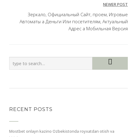
NEWER POST
Зеркало, Официальный Сайт, проем, Игровые
Автоматы а Деньги Или посетителям, Актуальный
Адрес а Мобильная Версия
RECENT POSTS
Mostbet onlayn kazino Ozbekistonda royxatdan otish va