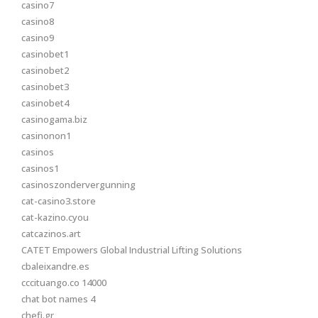
casino7
casino8
casino9
casinobet1
casinobet2
casinobet3
casinobet4
casinogama.biz
casinonon1
casinos
casinos1
casinoszondervergunning
cat-casino3.store
cat-kazino.cyou
catcazinos.art
CATET Empowers Global Industrial Lifting Solutions
cbaleixandre.es
cccituango.co 14000
chat bot names 4
chefi.gr