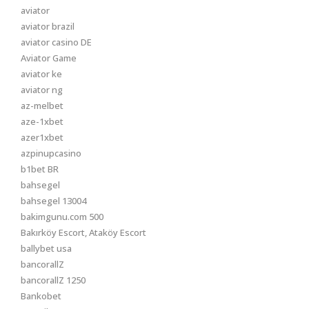
aviator
aviator brazil
aviator casino DE
Aviator Game
aviator ke
aviator ng
az-melbet
aze-1xbet
azer1xbet
azpinupcasino
b1bet BR
bahsegel
bahsegel 13004
bakimgunu.com 500
Bakırköy Escort, Ataköy Escort
ballybet usa
bancorallZ
bancorallZ 1250
Bankobet