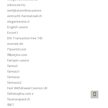
edosszie.hu
eerlijksteonlinecasinos
eintracht-hermatswil.ch
elagentecine.cl
English casino
Escort1
Eth Transaction Fee 743
exoneit.de
f1point0.com
f8betjinx.com
Fairspin-casino
farma3
farmaci1
farmacia
farmacia2
Fast Withdrawal Casinos UK
fathimajilna.com x
faustacapaul.ch
fBET