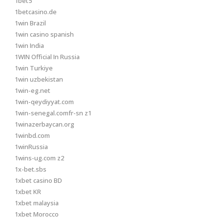
1bet5
1betcasino.de
1win Brazil
1win casino spanish
1win India
1WIN Official In Russia
1win Turkiye
1win uzbekistan
1win-eg.net
1win-qeydiyyat.com
1win-senegal.comfr-sn z1
1winazerbaycan.org
1winbd.com
1winRussia
1wins-ug.com z2
1x-bet.sbs
1xbet casino BD
1xbet KR
1xbet malaysia
1xbet Morocco