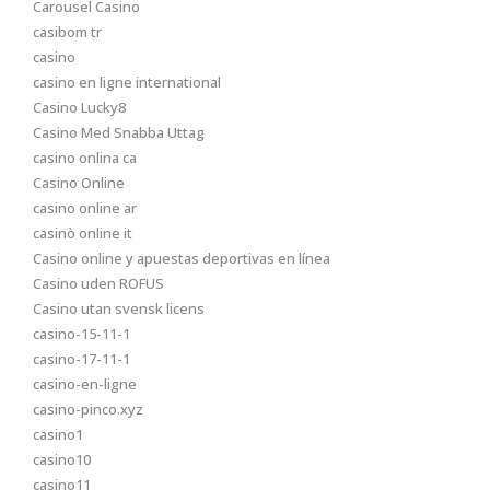
Carousel Casino
casibom tr
casino
casino en ligne international
Casino Lucky8
Casino Med Snabba Uttag
casino onlina ca
Casino Online
casino online ar
casinò online it
Casino online y apuestas deportivas en línea
Casino uden ROFUS
Casino utan svensk licens
casino-15-11-1
casino-17-11-1
casino-en-ligne
casino-pinco.xyz
casino1
casino10
casino11