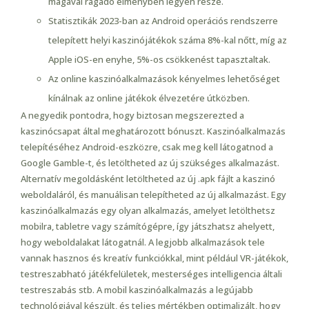
magával ragadó élményben legyen része.
Statisztikák 2023-ban az Android operációs rendszerre
telepített helyi kaszinójátékok száma 8%-kal nőtt, míg az
Apple iOS-en enyhe, 5%-os csökkenést tapasztaltak.
Az online kaszinóalkalmazások kényelmes lehetőséget
kínálnak az online játékok élvezetére útközben.
A negyedik pontodra, hogy biztosan megszerezted a
kaszinócsapat által meghatározott bónuszt. Kaszinóalkalmazás
telepítéséhez Android-eszközre, csak meg kell látogatnod a
Google Gamble-t, és letöltheted az új szükséges alkalmazást.
Alternatív megoldásként letöltheted az új .apk fájlt a kaszinó
weboldaláról, és manuálisan telepítheted az új alkalmazást. Egy
kaszinóalkalmazás egy olyan alkalmazás, amelyet letölthetsz
mobilra, tabletre vagy számítógépre, így játszhatsz ahelyett,
hogy weboldalakat látogatnál. A legjobb alkalmazások tele
vannak hasznos és kreatív funkciókkal, mint például VR-játékok,
testreszabható játékfelületek, mesterséges intelligencia általi
testreszabás stb. A mobil kaszinóalkalmazás a legújabb
technológiával készült, és teljes mértékben optimalizált, hogy