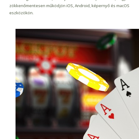
zökkenőmentesen működjön iOS, Android, képernyő és macOS
eszközökön.