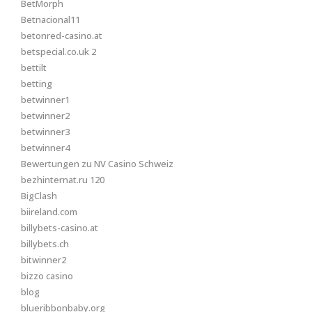
BetMorph
Betnacional11
betonred-casino.at
betspecial.co.uk 2
bettilt
betting
betwinner1
betwinner2
betwinner3
betwinner4
Bewertungen zu NV Casino Schweiz
bezhinternat.ru 120
BigClash
biireland.com
billybets-casino.at
billybets.ch
bitwinner2
bizzo casino
blog
blueribbonbaby.org