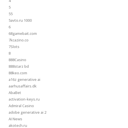
4
5
55
5avto.ru 1000
6
68gamebait.com
7kcazino.co
7Slots
8
888Casino
888starz bd
88keo.com
a16z generative ai
aarhusaffairs.dk
AbaBet
activation-keys.ru
Admiral Casino
adobe generative ai 2
AI News
akotech.ru