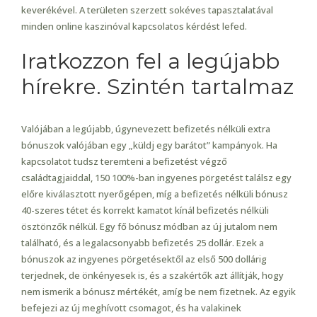
keverékével. A területen szerzett sokéves tapasztalatával
minden online kaszinóval kapcsolatos kérdést lefed.
Iratkozzon fel a legújabb
hírekre. Szintén tartalmaz
Valójában a legújabb, úgynevezett befizetés nélküli extra
bónuszok valójában egy „küldj egy barátot” kampányok. Ha
kapcsolatot tudsz teremteni a befizetést végző
családtagjaiddal, 150 100%-ban ingyenes pörgetést találsz egy
előre kiválasztott nyerőgépen, míg a befizetés nélküli bónusz
40-szeres tétet és korrekt kamatot kínál befizetés nélküli
ösztönzők nélkül. Egy fő bónusz módban az új jutalom nem
található, és a legalacsonyabb befizetés 25 dollár. Ezek a
bónuszok az ingyenes pörgetésektől az első 500 dollárig
terjednek, de önkényesek is, és a szakértők azt állítják, hogy
nem ismerik a bónusz mértékét, amíg be nem fizetnek. Az egyik
befejezi az új meghívott csomagot, és ha valakinek