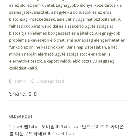
és ez alól ez sem kivétel. Legnagyobb előnyei közé tartozik a
széles játékválaszték, a nagylelkű bónuszok és az erős
biztonsági intézkedések, amelyek nyugalmat biztosítanak. A
felhasználóbarát weboldal és a szakértő ügyfélszolgálat
biztosítja a kellemes böngészést és a játékot. A legnagyobb
probléma a kevesebb élő chat, ami manapság elengedhetetlen
funkció az online kaszinókban. Bár a nap 24 órájában, a hét
minden napján elérhető ügyfélszolgálatot e-mailben is
elérhetővé teszik, a kapott valódi, első osztályú segítség
csalódást keltő.
admin
Uncategorized
Share:
Post
OLDER POST
navigation
“1xbet 앱1xbet 모바일 ᐉ 1xbet Apk안드로이드 & 아이폰
를 다운로드하세요 ᐉ 1xbet Com