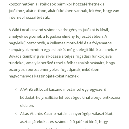
köszönhetően a játékosok bármikor hozzáférhetnek a
játékhoz, akár otthon, akár útközben vannak, feltéve, hogy van
internet-hozzáférésük.
A Wild Local kaszinó számos vadregényes játékot is kínál,
amelyek segítenek a fogadási élmény fejlesztésében. A
nagylelkű ösztönzők, a kellemes motiváció és a folyamatos
kampányok minden egyes leckét még kielégítőbbé tesznek. A
Bovada Gambling vállalkozása a teljes fogadási funkciójával
tündököl, amely lehetővé teszi a felhasználók számára, hogy
bizonyos sporteseményekre fogadjanak, miközben
hagyományos kaszinójátékokat néznek.
A WinCraft Local kaszinó mostantól egy egyszerű
kódadat-helyreállítási lehetőséget kínál a bejelentkezési
oldalon.
A Las Atlantis Casino hatalmas nyerőgép-választékot,
asztali játékokat és számos élő játékot kínál, hogy