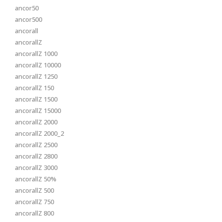
ancor50
ancor500
ancorall
ancorallZ
ancorallZ 1000
ancorallZ 10000
ancorallZ 1250
ancorallZ 150
ancorallZ 1500
ancorallZ 15000
ancorallZ 2000
ancorallZ 2000_2
ancorallZ 2500
ancorallZ 2800
ancorallZ 3000
ancorallZ 50%
ancorallZ 500
ancorallZ 750
ancorallZ 800