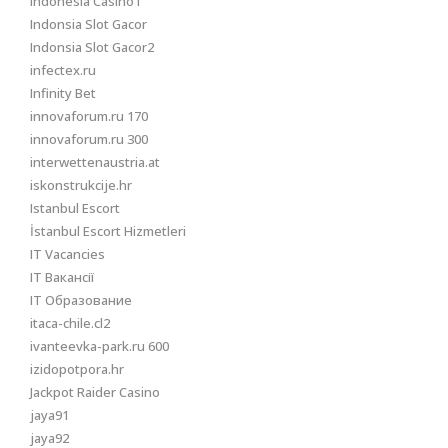
Indonesia Casino1
Indonsia Slot Gacor
Indonsia Slot Gacor2
infectex.ru
Infinity Bet
innovaforum.ru 170
innovaforum.ru 300
interwettenaustria.at
iskonstrukcije.hr
Istanbul Escort
İstanbul Escort Hizmetleri
IT Vacancies
IT Вакансії
IT Образование
itaca-chile.cl2
ivanteevka-park.ru 600
izidopotpora.hr
Jackpot Raider Casino
jaya91
jaya92