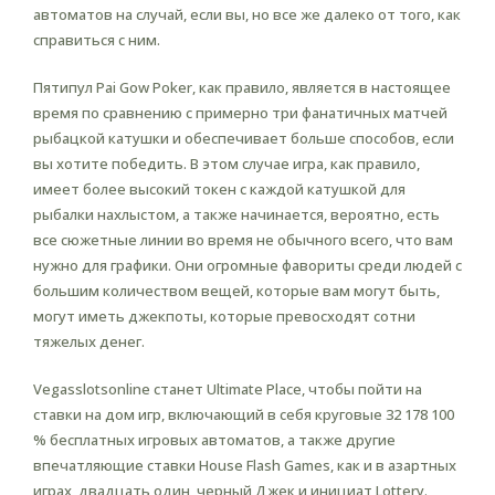
автоматов на случай, если вы, но все же далеко от того, как
справиться с ним.
Пятипул Pai Gow Poker, как правило, является в настоящее
время по сравнению с примерно три фанатичных матчей
рыбацкой катушки и обеспечивает больше способов, если
вы хотите победить. В этом случае игра, как правило,
имеет более высокий токен с каждой катушкой для
рыбалки нахлыстом, а также начинается, вероятно, есть
все сюжетные линии во время не обычного всего, что вам
нужно для графики. Они огромные фавориты среди людей с
большим количеством вещей, которые вам могут быть,
могут иметь джекпоты, которые превосходят сотни
тяжелых денег.
Vegasslotsonline станет Ultimate Place, чтобы пойти на
ставки на дом игр, включающий в себя круговые 32 178 100
% бесплатных игровых автоматов, а также другие
впечатляющие ставки House Flash Games, как и в азартных
играх, двадцать один, черный Джек и инициат Lottery.