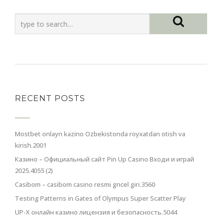
RECENT POSTS
Mostbet onlayn kazino Ozbekistonda royxatdan otish va
kirish.2001
Казино – Официальный сайт Pin Up Casino Входи и играй
2025.4055 (2)
Casibom – casibom casino resmi gncel giri.3560
Testing Patterns in Gates of Olympus Super Scatter Play
UP-X онлайн казино лицензия и безопасность.5044