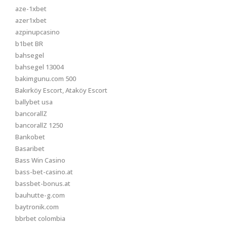
aze-1xbet
azer1xbet
azpinupcasino
b1bet BR
bahsegel
bahsegel 13004
bakimgunu.com 500
Bakırköy Escort, Ataköy Escort
ballybet usa
bancorallZ
bancorallZ 1250
Bankobet
Basaribet
Bass Win Casino
bass-bet-casino.at
bassbet-bonus.at
bauhutte-g.com
baytronik.com
bbrbet colombia