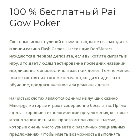
100 % бесплатный Pai
Gow Poker
Слотовые игры с нулевой стоимостью, кажется, находятся
в линии казино Flash Games. Настоящие Don’Meters
нуждаются в первом депозите, если вы хотите сыграть в
игру. Это дает людям тестирование последних названий
игр, лишенных опасности для жестких денег. Тем не менее,
они не состоят из того же веселого, когда я видел, что
обучение, предназначенное для реальных денег.
На чистых слотах являются одними из лучших казино
Mmorpgs, которые играют совершенно бесплатно. Прямо
здесь – хорошие технологические предложения, которые
можно запомнить, и вы просто используете тысячи,
которые очень много узнаете о различных специальных
предложениях, чтобы иметь возможность выполнять