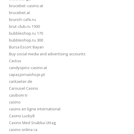
brucebet-casino.at
brucebet.at
brunch-cafe.ru
brut-club.ru 1500
bubbleshop.ru 170
bubbleshop.ru 300
Bursa Escort Bayan
Buy social media and advertising accounts
Cactus
candyspinz-casino.at
capasjornaishoje.pt
caritaeter.de
Carousel Casino
casibom tr
casino
casino en ligne international
Casino Lucky8
Casino Med Snabba Uttag
casino onlina ca