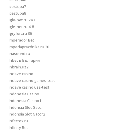
icestupa7
icestupa8
igle-net.ru 240
igle-net.ru 4-8
igryfort.ru 36
Imperador Bet
imperiaprazdnika.ru 30
inasound.ru
Inbet в България
inbrain.uz2
inclave casino
inclave casino games-test
inclave casino usa-test
Indonesia Casino
Indonesia Casino1
Indonsia Slot Gacor
Indonsia Slot Gacor2
infectex.ru
Infinity Bet