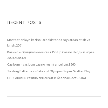
RECENT POSTS
Mostbet onlayn kazino Ozbekistonda royxatdan otish va
kirish.2001
Казино – Официальный сайт Pin Up Casino Входи и играй
2025.4055 (2)
Casibom – casibom casino resmi gncel giri.3560
Testing Patterns in Gates of Olympus Super Scatter Play
UP-X онлайн казино лицензия и безопасность.5044