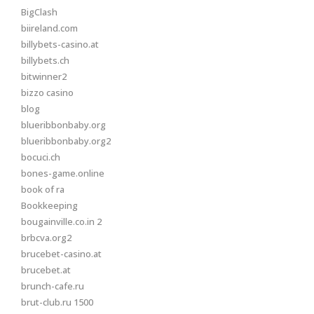
BigClash
biireland.com
billybets-casino.at
billybets.ch
bitwinner2
bizzo casino
blog
blueribbonbaby.org
blueribbonbaby.org2
bocuci.ch
bones-game.online
book of ra
Bookkeeping
bougainville.co.in 2
brbcva.org2
brucebet-casino.at
brucebet.at
brunch-cafe.ru
brut-club.ru 1500