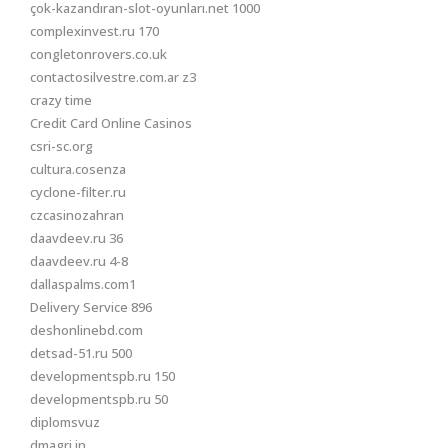
çok-kazandıran-slot-oyunları.net 1000
complexinvest.ru 170
congletonrovers.co.uk
contactosilvestre.com.ar z3
crazy time
Credit Card Online Casinos
csri-sc.org
cultura.cosenza
cyclone-filter.ru
czcasinozahran
daavdeev.ru 36
daavdeev.ru 4-8
dallaspalms.com1
Delivery Service 896
deshonlinebd.com
detsad-51.ru 500
developmentspb.ru 150
developmentspb.ru 50
diplomsvuz
dmagri.in