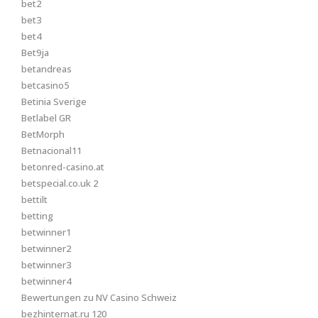
bet2
bet3
bet4
Bet9ja
betandreas
betcasino5
Betinia Sverige
Betlabel GR
BetMorph
Betnacional11
betonred-casino.at
betspecial.co.uk 2
bettilt
betting
betwinner1
betwinner2
betwinner3
betwinner4
Bewertungen zu NV Casino Schweiz
bezhinternat.ru 120