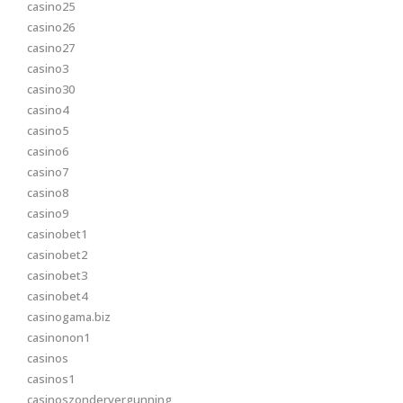
casino25
casino26
casino27
casino3
casino30
casino4
casino5
casino6
casino7
casino8
casino9
casinobet1
casinobet2
casinobet3
casinobet4
casinogama.biz
casinonon1
casinos
casinos1
casinoszondervergunning