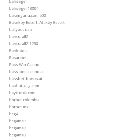
bahsegel
bahsegel 13004
bakimgunu.com 500
Bakırköy Escort, Ataköy Escort
ballybet usa
bancorallZ
bancorallZ 1250
Bankobet
Basaribet
Bass Win Casino
bass-bet-casino.at
bassbet-bonus.at
bauhutte-g.com
baytronik.com
bbrbet colombia
bbrbet mx
bcg4
bcgame1
bcgame2
bcgame3