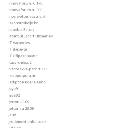
innovaforum.ru 170
innovaforum.ru 300
interwettenaustria.at
iskonstrukcije.hr
Istanbul Escort
İstanbul Escort Hizmetleri
IT Vacancies
IT Вакансії
IT Образование
itaca-chile.cl2
ivanteevka-park.ru 600
izidopotpora.hr
Jackpot Raider Casino
jaya91
jaya92
jetton 23.09
jetton ru 23.09
Jeux
jrddemolitionltd.co.uk