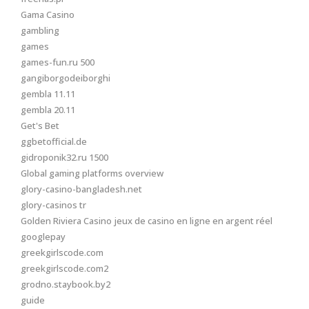
Gama Casino
gambling
games
games-fun.ru 500
gangiborgodeiborghi
gembla 11.11
gembla 20.11
Get's Bet
ggbetofficial.de
gidroponik32.ru 1500
Global gaming platforms overview
glory-casino-bangladesh.net
glory-casinos tr
Golden Riviera Casino jeux de casino en ligne en argent réel
googlepay
greekgirlscode.com
greekgirlscode.com2
grodno.staybook.by2
guide