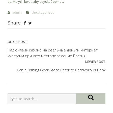
ds. małych kwot, aby uzyskać pomoc.
admin
Uncategorized
Share:
Post
OLDER POST
navigation
Над онлайн казино на реальные деньги интернет
-местами принято местоположение Россия
NEWER POST
Can a Fishing Gear Store Cater to Carnivorous Fish?