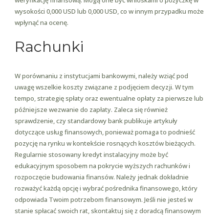
weryfikację finansową. Mogą one być wnioskami o pożyczkę w
wysokości 0,000 USD lub 0,000 USD, co w innym przypadku może
wpłynąć na ocenę.
Rachunki
W porównaniu z instytucjami bankowymi, należy wziąć pod
uwagę wszelkie koszty związane z podjęciem decyzji. W tym
tempo, strategię spłaty oraz ewentualne opłaty za pierwsze lub
późniejsze wezwanie do zapłaty. Zaleca się również
sprawdzenie, czy standardowy bank publikuje artykuły
dotyczące usług finansowych, ponieważ pomaga to podnieść
pozycję na rynku w kontekście rosnących kosztów bieżących.
Regularnie stosowany kredyt instalacyjny może być
edukacyjnym sposobem na pokrycie wyższych rachunków i
rozpoczęcie budowania finansów. Należy jednak dokładnie
rozważyć każdą opcję i wybrać pośrednika finansowego, który
odpowiada Twoim potrzebom finansowym. Jeśli nie jesteś w
stanie spłacać swoich rat, skontaktuj się z doradcą finansowym