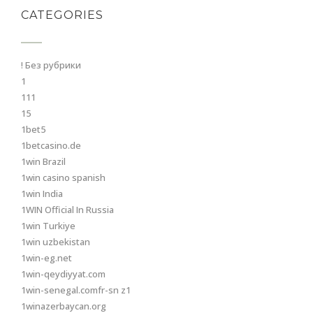
CATEGORIES
! Без рубрики
1
111
15
1bet5
1betcasino.de
1win Brazil
1win casino spanish
1win India
1WIN Official In Russia
1win Turkiye
1win uzbekistan
1win-eg.net
1win-qeydiyyat.com
1win-senegal.comfr-sn z1
1winazerbaycan.org