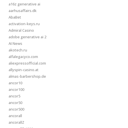
a16z generative ai
aarhusaffairs.dk
AbaBet
activation-keys.ru
Admiral Casino
adobe generative ai 2
AI News
akotech.ru
alfalegacyco.com
aliexpressofficial.com
allyspin-casino.at
almas-barbershop.de
ancor10
ancor100
ancor5
ancor50
ancor500
ancorall
ancorallZ