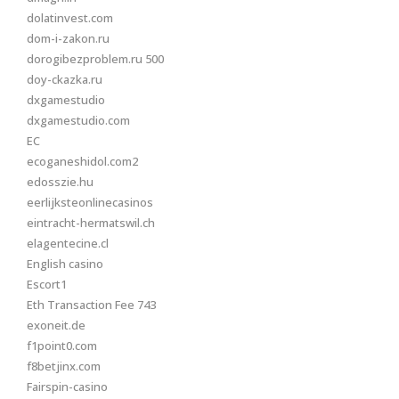
dolatinvest.com
dom-i-zakon.ru
dorogibezproblem.ru 500
doy-ckazka.ru
dxgamestudio
dxgamestudio.com
EC
ecoganeshidol.com2
edosszie.hu
eerlijksteonlinecasinos
eintracht-hermatswil.ch
elagentecine.cl
English casino
Escort1
Eth Transaction Fee 743
exoneit.de
f1point0.com
f8betjinx.com
Fairspin-casino