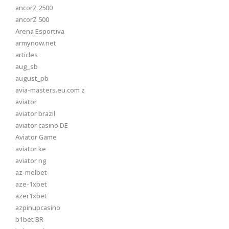
ancorZ 2500
ancorZ 500
Arena Esportiva
armynow.net
articles
aug_sb
august_pb
avia-masters.eu.com z
aviator
aviator brazil
aviator casino DE
Aviator Game
aviator ke
aviator ng
az-melbet
aze-1xbet
azer1xbet
azpinupcasino
b1bet BR