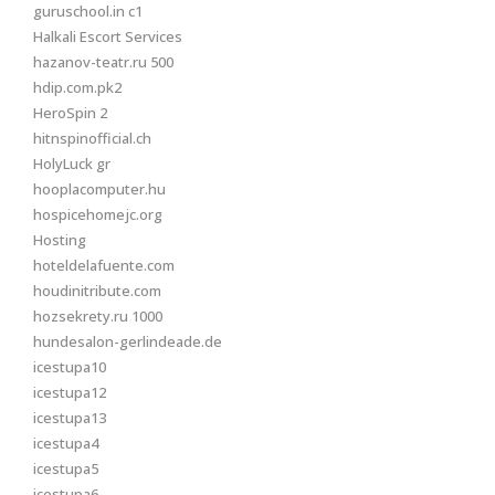
guruschool.in c1
Halkali Escort Services
hazanov-teatr.ru 500
hdip.com.pk2
HeroSpin 2
hitnspinofficial.ch
HolyLuck gr
hooplacomputer.hu
hospicehomejc.org
Hosting
hoteldelafuente.com
houdinitribute.com
hozsekrety.ru 1000
hundesalon-gerlindeade.de
icestupa10
icestupa12
icestupa13
icestupa4
icestupa5
icestupa6