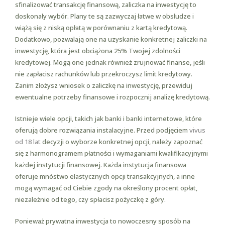
sfinalizować transakcję finansową, zaliczka na inwestycję to
doskonały wybór. Plany te są zazwyczaj łatwe w obsłudze i
wiążą się z niską opłatą w porównaniu z kartą kredytową.
Dodatkowo, pozwalają one na uzyskanie konkretnej zaliczki na
inwestycję, która jest obciążona 25% Twojej zdolności
kredytowej. Mogą one jednak również zrujnować finanse, jeśli
nie zapłacisz rachunków lub przekroczysz limit kredytowy.
Zanim złożysz wniosek o zaliczkę na inwestycję, przewiduj
ewentualne potrzeby finansowe i rozpocznij analizę kredytową.
Istnieje wiele opcji, takich jak banki i banki internetowe, które
oferują dobre rozwiązania instalacyjne. Przed podjęciem
vivus
od 18 lat
decyzji o wyborze konkretnej opcji, należy zapoznać
się z harmonogramem płatności i wymaganiami kwalifikacyjnymi
każdej instytucji finansowej. Każda instytucja finansowa
oferuje mnóstwo elastycznych opcji transakcyjnych, a inne
mogą wymagać od Ciebie zgody na określony procent opłat,
niezależnie od tego, czy spłacisz pożyczkę z góry.
Ponieważ prywatna inwestycja to nowoczesny sposób na