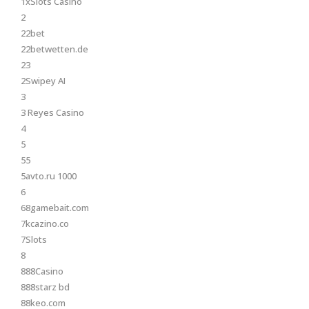
1xSlots Casino
2
22bet
22betwetten.de
23
2Swipey AI
3
3 Reyes Casino
4
5
55
5avto.ru 1000
6
68gamebait.com
7kcazino.co
7Slots
8
888Casino
888starz bd
88keo.com