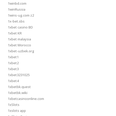
1winbd.com
1winRussia
1wins-ug.com z2
1x-bet.sbs
1xbet casino BD
1xbet KR
1xbet malaysia
1xbet Morocco
1xbet-uzbek.org
1xbet1
1xbet2
1xbet3
1xbet3231025
1xbet4
1xbetbk.quest
1xbetbk.wiki
1xbetcasinoonline.com
1xSlots
1xslots app