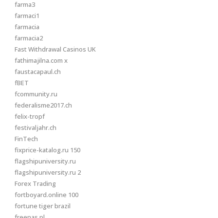
farma3
farmaci1
farmacia
farmacia2
Fast Withdrawal Casinos UK
fathimajilna.com x
faustacapaul.ch
fBET
fcommunity.ru
federalisme2017.ch
felix-tropf
festivaljahr.ch
FinTech
fixprice-katalog.ru 150
flagshipuniversity.ru
flagshipuniversity.ru 2
Forex Trading
fortboyard.online 100
fortune tiger brazil
freenas.pl