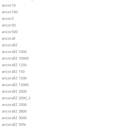
ancor10
ancor100
ancor5
ancor50
ancor500
ancorall
ancorallZ
ancorallZ 1000
ancorallZ 10000
ancorallZ 1250
ancorallZ 150
ancorallZ 1500
ancorallZ 15000
ancorallZ 2000
ancorallZ 2000_2
ancorallZ 2500
ancorallZ 2800
ancorallZ 3000
ancorallZ 50%