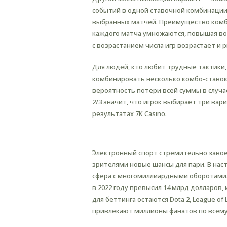
событий в одной ставочной комбинации.
выбранных матчей. Преимущество комб
каждого матча умножаются, повышая в
с возрастанием числа игр возрастает и 
Для людей, кто любит трудные тактики,
комбинировать несколько комбо-ставок
вероятность потери всей суммы в случа
2/3 значит, что игрок выбирает три ва
результатах 7K Casino.
Виртуальный спорт: п
Электронный спорт стремительно завое
зрителями новые шансы для пари. В нас
сфера с многомиллиардными оборотами.
в 2022 году превысил 14 млрд долларов
для беттинга остаются Dota 2, League of
привлекают миллионы фанатов по всему