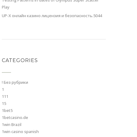
Testing Patterns in Gates of Olympus Super Scatter
Play
UP-X онлайн казино лицензия и безопасность.5044
CATEGORIES
! Без рубрики
1
111
15
1bet5
1betcasino.de
1win Brazil
1win casino spanish