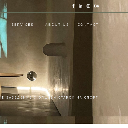
SERVICES
ABOUT US
CONTACT
Е ЗАВЕДЕНИЕ С ОПЦИЕЙ СТАВОК НА СПОРТ