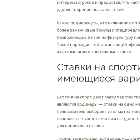
интересы игроков и предоставлять кас
удовлетворение пользователей.
Важно подчеркнуть, что включение к то
более заманчивые бонусы и спецпредлож
безвозмездные пари на физкультуру при
Такое порождает объединяющий эффект,
азартные игры и спортивные ставки.
Ставки на спорт
имеющиеся вар
Беттинг на спорт дают массу перспекти
являются ординары — ставки на одно ме
пользователь выбирает итог матча, на
позволяют сосредоточиться на единст
для новичков в ставках.
Другой захватывающий вариант — комб