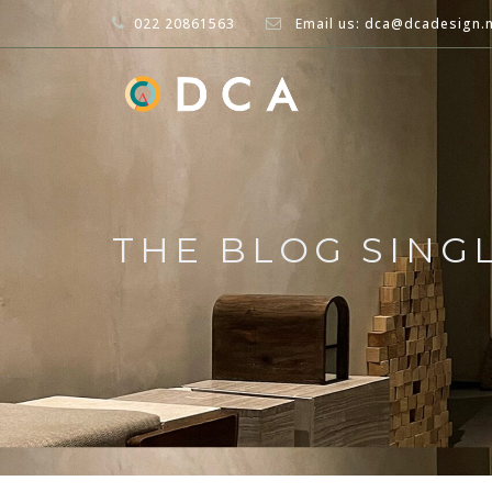
022 20861563
Email us: dca@dcadesign.
THE BLOG SING