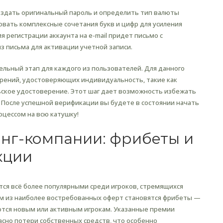
здать оригинальный пароль и определить тип валюты
вать комплексные сочетания букв и цифр для усиления
 регистрации аккаунта на e-mail придет письмо с
 письма для активации учетной записи.
льный этап для каждого из пользователей. Для данного
рений, удостоверяющих индивидуальность, такие как
ское удостоверение. Этот шаг дает возможность избежать
. После успешной верификации вы будете в состоянии начать
оцессом на всю катушку!
нг-компании: фрибеты и
кции
тся всё более популярными среди игроков, стремящихся
м из наиболее востребованных оферт становятся фрибеты —
ются новым или активным игрокам. Указанные премии
сно потери собственных средств, что особенно