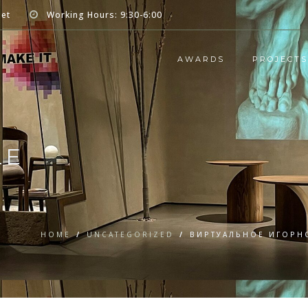
net
Working Hours: 9:30-6:00
AWARDS
PROJECTS
LE
HOME
/
UNCATEGORIZED
/
ВИРТУАЛЬНОЕ ИГОРНО