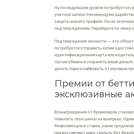
На последующем уровне потребуется со
учетной записи. Рекомендуем задейство
защиты вашего профиля. После окончания
подтверждением. Перейдите по линку из
Подтверждение личности — это обязате
потребуется отправить копии удостове
идентификационная карта или водитель
случаи обмана и сохранить ваши деньги
делать пари и кайфовать от игровым пр
Премии от бетти
эксклюзивные а
Вознаграждения от букмекеров становя
повысить свои шансы на выигрыш. Одни
безвозмездные ставки, какие предлага
предоставляют шанс сделать бет безопа