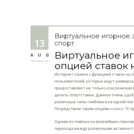
Виртуальное игорное 
13
спорт
Виртуальное иг
AUG
опцией ставок 
Интернет казино с функцией ставок на 
пользователей, которые ищут универса
предоставляют не только классические иг
делать спортставки. Данное очень удо
различные типы гэмблинга на одной пл
Посредством таким опциям
казино 7К
пр
Одним из главных из важнейших плюсов
перехода между различными активностя