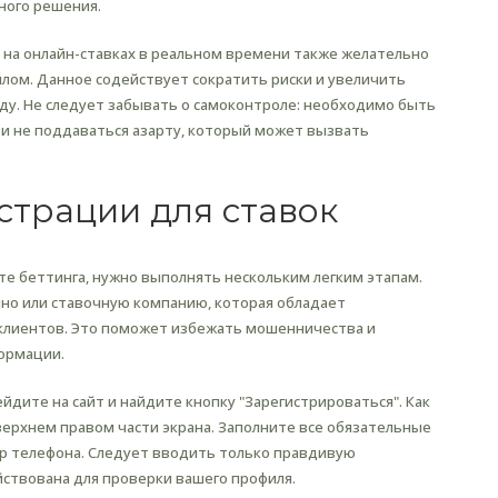
ного решения.
 на онлайн-ставках в реальном времени также желательно
лом. Данное содействует сократить риски и увеличить
у. Не следует забывать о самоконтроле: необходимо быть
и не поддаваться азарту, который может вызвать
страции для ставок
те беттинга, нужно выполнять нескольким легким этапам.
ино или ставочную компанию, которая обладает
клиентов. Это поможет избежать мошенничества и
ормации.
дите на сайт и найдите кнопку "Зарегистрироваться". Как
верхнем правом части экрана. Заполните все обязательные
мер телефона. Следует вводить только правдивую
ствована для проверки вашего профиля.