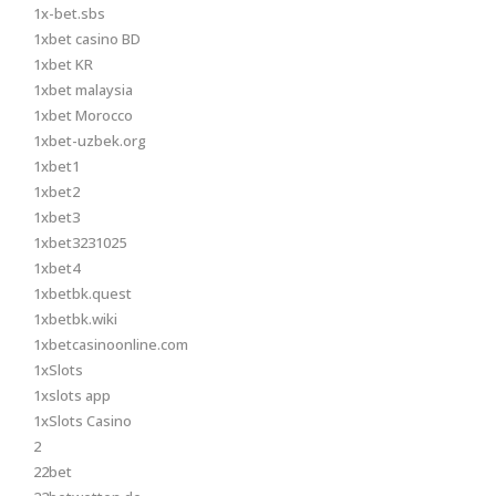
1x-bet.sbs
1xbet casino BD
1xbet KR
1xbet malaysia
1xbet Morocco
1xbet-uzbek.org
1xbet1
1xbet2
1xbet3
1xbet3231025
1xbet4
1xbetbk.quest
1xbetbk.wiki
1xbetcasinoonline.com
1xSlots
1xslots app
1xSlots Casino
2
22bet