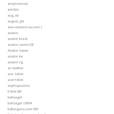
armynow.net
articles
aug_sb
august_pb
avia-masters.eu.com z
aviator
aviator brazil
aviator casino DE
Aviator Game
aviator ke
aviator ng
az-melbet
aze-1xbet
azer1xbet
azpinupcasino
b1bet BR
bahsegel
bahsegel 13004
bakimgunu.com 500