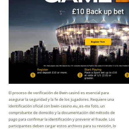
El proceso de verificación de Bwin casinó es esencial para
asegurar la seguridad y la fe de los jugadores. Requiere una
identificación oficial con bwin-casino.eu_es-mx foto, un
comprobante de domicilio y la documentación del método de
pago para confirmar la identificación y prevenir el fraude. Los
participantes deben cargar estos archivos para su revisión, lo