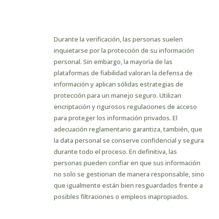
individual durante la
validación?
Durante la verificación, las personas suelen
inquietarse por la protección de su información
personal. Sin embargo, la mayoría de las
plataformas de fiabilidad valoran la defensa de
información y aplican sólidas estrategias de
protección para un manejo seguro. Utilizan
encriptación y rigurosos regulaciones de acceso
para proteger los información privados. El
adecuación reglamentario garantiza, también, que
la data personal se conserve confidencial y segura
durante todo el proceso. En definitiva, las
personas pueden confiar en que sus información
no solo se gestionan de manera responsable, sino
que igualmente están bien resguardados frente a
posibles filtraciones o empleos inapropiados.
¿Puedo continuar jugando