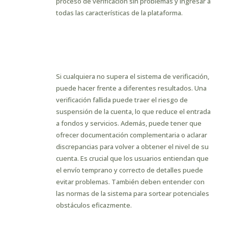
proceso de verificación sin problemas y ingresar a
todas las características de la plataforma.
¿Qué sucede si no
completo el sistema de
verificación?
Si cualquiera no supera el sistema de verificación,
puede hacer frente a diferentes resultados. Una
verificación fallida puede traer el riesgo de
suspensión de la cuenta, lo que reduce el entrada
a fondos y servicios. Además, puede tener que
ofrecer documentación complementaria o aclarar
discrepancias para volver a obtener el nivel de su
cuenta. Es crucial que los usuarios entiendan que
el envío temprano y correcto de detalles puede
evitar problemas. También deben entender con
las normas de la sistema para sortear potenciales
obstáculos eficazmente.
¿Está protegida mi datos