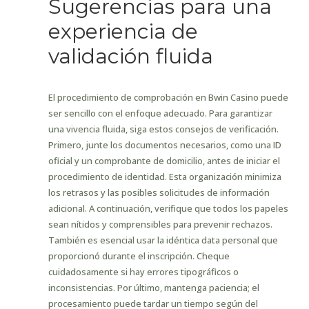
Sugerencias para una
experiencia de
validación fluida
El procedimiento de comprobación en Bwin Casino puede
ser sencillo con el enfoque adecuado. Para garantizar
una vivencia fluida, siga estos consejos de verificación.
Primero, junte los documentos necesarios, como una ID
oficial y un comprobante de domicilio, antes de iniciar el
procedimiento de identidad. Esta organización minimiza
los retrasos y las posibles solicitudes de información
adicional. A continuación, verifique que todos los papeles
sean nítidos y comprensibles para prevenir rechazos.
También es esencial usar la idéntica data personal que
proporcionó durante el inscripción. Cheque
cuidadosamente si hay errores tipográficos o
inconsistencias. Por último, mantenga paciencia; el
procesamiento puede tardar un tiempo según del