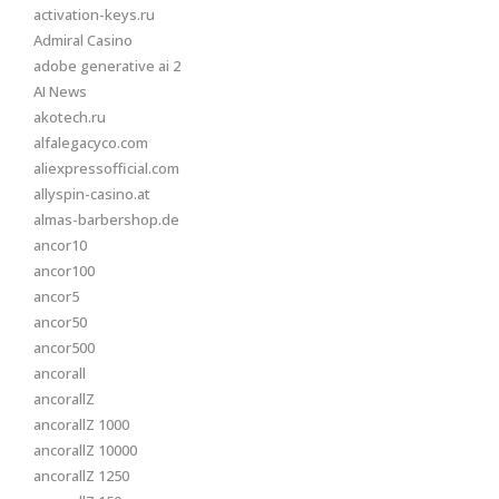
activation-keys.ru
Admiral Casino
adobe generative ai 2
AI News
akotech.ru
alfalegacyco.com
aliexpressofficial.com
allyspin-casino.at
almas-barbershop.de
ancor10
ancor100
ancor5
ancor50
ancor500
ancorall
ancorallZ
ancorallZ 1000
ancorallZ 10000
ancorallZ 1250