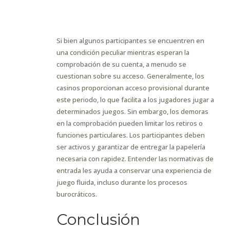
mientras mi perfil está en
proceso de verificada?
Si bien algunos participantes se encuentren en
una condición peculiar mientras esperan la
comprobación de su cuenta, a menudo se
cuestionan sobre su acceso. Generalmente, los
casinos proporcionan acceso provisional durante
este periodo, lo que facilita a los jugadores jugar a
determinados juegos. Sin embargo, los demoras
en la comprobación pueden limitar los retiros o
funciones particulares. Los participantes deben
ser activos y garantizar de entregar la papelería
necesaria con rapidez. Entender las normativas de
entrada les ayuda a conservar una experiencia de
juego fluida, incluso durante los procesos
burocráticos.
Conclusión