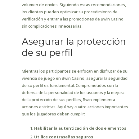
volumen de envíos. Siguiendo estas recomendaciones,
los clientes pueden optimizar su procedimiento de
verificación y entrar a las promociones de Bwin Casino
sin complicaciones innecesarias.
Asegurar la protección
de su perfil
Mientras los participantes se enfocan en disfrutar de su
vivencia de juego en Bwin Casino, asegurar la seguridad
de su perfil es fundamental. Comprometidos con la
defensa de la personalidad de los usuarios y la mejora
de la protección de sus perfiles, Bwin implementa
acciones estrictas. Aquí hay cuatro acciones importantes
que los jugadores deben cumplir:
Habilitar la autenticación de dos elementos
Utilice contraseñas seguros