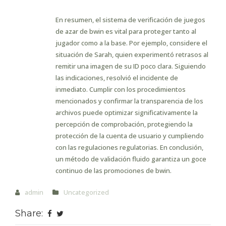
En resumen, el sistema de verificación de juegos
de azar de bwin es vital para proteger tanto al
jugador como a la base. Por ejemplo, considere el
situación de Sarah, quien experimentó retrasos al
remitir una imagen de su ID poco clara. Siguiendo
las indicaciones, resolvió el incidente de
inmediato. Cumplir con los procedimientos
mencionados y confirmar la transparencia de los
archivos puede optimizar significativamente la
percepción de comprobación, protegiendo la
protección de la cuenta de usuario y cumpliendo
con las regulaciones regulatorias. En conclusión,
un método de validación fluido garantiza un goce
continuo de las promociones de bwin.
admin
Uncategorized
Share: