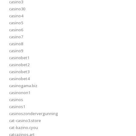
casino3
casino30
casino4
casino5
casino6
casino7
casino8
casino9
casinobet1
casinobet2
casinobet3
casinobet4
casinogama.biz
casinonon1
casinos
casinos1
casinoszondervergunning
cat-casino3.store
cat-kazino.cyou
catcazinos.art