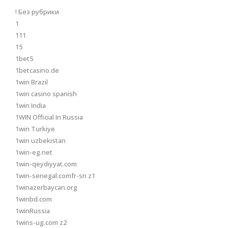
! Без рубрики
1
111
15
1bet5
1betcasino.de
1win Brazil
1win casino spanish
1win India
1WIN Official In Russia
1win Turkiye
1win uzbekistan
1win-eg.net
1win-qeydiyyat.com
1win-senegal.comfr-sn z1
1winazerbaycan.org
1winbd.com
1winRussia
1wins-ug.com z2