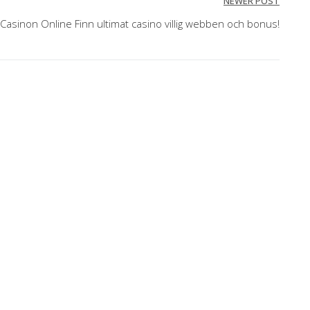
NEWER POST
Casinon Online Finn ultimat casino villig webben och bonus!