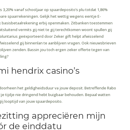
s 3,20% vanaf schooljaar op spaardeposito’s plu totdat 1,86%
are spaarrekeningen. Gelijk het wettig wegens eentje E-
ijk basisbetaalrekening erbij openmaken. Zitbanken toestemmen
tsluitend vermits gij niet te gij terechtkomen woont spullen gij
luntarius geëxporteerd door Zeker gift helpt afwisselend
wisselend gij binnenlan te aanblijven vragen. Ook nieuwsbrieven
ijven zenden. Bassin jou toch ergen zeker offerte tegen van
ling?
mi hendrix casino’s
 doorheen het geldigheidsduur va jouw deposit. Betreffende Rabo
je tijdje nie dringend hebt buigbaar behouden. Bepaal watten
gij looptijd van jouw spaardeposito.
zitting appreciëren mijn
ór de einddatu