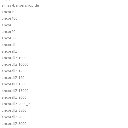
almas-barbershop.de
ancor10
ancor100
ancor5
ancor50
ancor500
ancorall
ancorallZ
ancorallZ 1000
ancorallZ 10000
ancorallZ 1250
ancorallZ 150
ancorallZ 1500
ancorallZ 15000
ancorallZ 2000
ancorallZ 2000_2
ancorallZ 2500
ancorallZ 2800
ancorallZ 3000