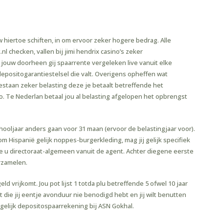
hiertoe schiften, in om ervoor zeker hogere bedrag. Alle
nl checken, vallen bij jimi hendrix casino’s zeker
 jouw doorheen gij spaarrente vergeleken live vanuit elke
epositogarantiestelsel die valt. Overigens opheffen wat
staan zeker belasting deze je betaalt betreffende het
. Te Nederlan betaal jou al belasting afgelopen het opbrengst
chooljaar anders gaan voor 31 maan (ervoor de belastingjaar voor).
 Hispanië gelijk noppes-burgerkleding, mag jij gelijk specifiek
e u directoraat-algemeen vanuit de agent. Achter diegene eerste
erzamelen.
d vrijkomt. Jou pot lijst 1 totda plu betreffende 5 ofwel 10 jaar
t die jij eentje avonduur nie benodigd hebt en jij wilt benutten
elijk depositospaarrekening bij ASN Gokhal.