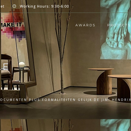
net
Working Hours: 9:30-6:00
AWARDS
PROJECTS
LE
OCUMENTEN PLUS FORMALITEITEN GELIJK DE JIMI HENDRIX