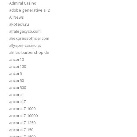
Admiral Casino
adobe generative ai 2
AI News
akotech.ru
alfalegacyco.com
aliexpressofficial.com
allyspin-casino.at
almas-barbershop.de
ancor10
ancor100
ancor5
ancor50
ancor500
ancorall
ancorallZ
ancorallZ 1000
ancorallZ 10000
ancorallZ 1250
ancorallZ 150
ancorallZ 1500