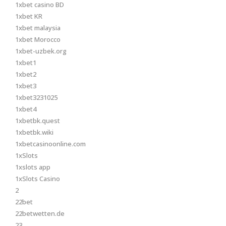
1xbet casino BD
1xbet KR
1xbet malaysia
1xbet Morocco
1xbet-uzbek.org
1xbet1
1xbet2
1xbet3
1xbet3231025
1xbet4
1xbetbk.quest
1xbetbk.wiki
1xbetcasinoonline.com
1xSlots
1xslots app
1xSlots Casino
2
22bet
22betwetten.de
23