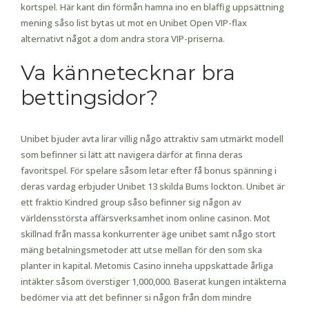
kortspel. Här kant din förmån hamna ino en blaffig uppsättning
mening såso list bytas ut mot en Unibet Open VIP-flax
alternativt något a dom andra stora VIP-priserna.
Va kännetecknar bra
bettingsidor?
Unibet bjuder avta lirar villig någo attraktiv sam utmärkt modell
som befinner si lätt att navigera därför at finna deras
favoritspel. För spelare såsom letar efter få bonus spänning i
deras vardag erbjuder Unibet 13 skilda Bums lockton. Unibet är
ett fraktio Kindred group såso befinner sig någon av
världensstörsta affärsverksamhet inom online casinon. Mot
skillnad från massa konkurrenter äge unibet samt någo stort
mäng betalningsmetoder att utse mellan för den som ska
planter in kapital. Metomis Casino inneha uppskattade årliga
intäkter såsom överstiger 1,000,000. Baserat kungen intäkterna
bedömer via att det befinner si någon från dom mindre