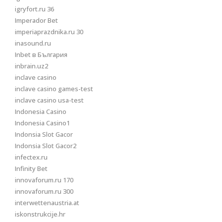
igryfort.ru 36
Imperador Bet
imperiaprazdnika.ru 30
inasound.ru
Inbet в България
inbrain.uz2
inclave casino
inclave casino games-test
inclave casino usa-test
Indonesia Casino
Indonesia Casino1
Indonsia Slot Gacor
Indonsia Slot Gacor2
infectex.ru
Infinity Bet
innovaforum.ru 170
innovaforum.ru 300
interwettenaustria.at
iskonstrukcije.hr