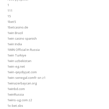
1
111
15
1bet5
1betcasino.de
1win Brazil
1win casino spanish
1win India
1WIN Official In Russia
1win Turkiye
1win uzbekistan
1win-eg.net
1win-qeydiyyat.com
1win-senegal.comfr-sn z1
1winazerbaycan.org
1winbd.com
1winRussia
1wins-ug.com z2
1x-bet.sbs