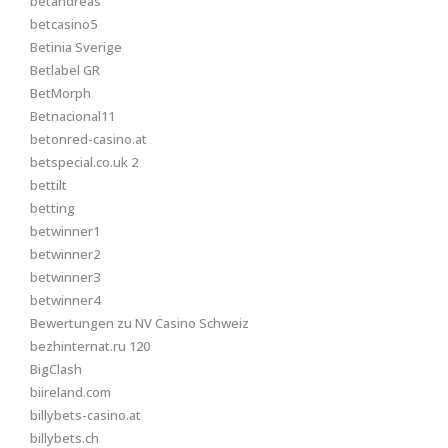
betandreas
betcasino5
Betinia Sverige
Betlabel GR
BetMorph
Betnacional11
betonred-casino.at
betspecial.co.uk 2
bettilt
betting
betwinner1
betwinner2
betwinner3
betwinner4
Bewertungen zu NV Casino Schweiz
bezhinternat.ru 120
BigClash
biireland.com
billybets-casino.at
billybets.ch