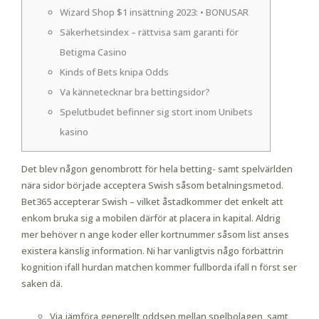
Wizard Shop $1 insättning 2023: • BONUSAR
Säkerhetsindex – rättvisa sam garanti för
Betigma Casino
Kinds of Bets knipa Odds
Va kännetecknar bra bettingsidor?
Spelutbudet befinner sig stort inom Unibets
kasino
Det blev någon genombrott för hela betting- samt spelvärlden
nära sidor började acceptera Swish såsom betalningsmetod.
Bet365 accepterar Swish – vilket åstadkommer det enkelt att
enkom bruka sig a mobilen därför at placera in kapital. Aldrig
mer behöver n ange koder eller kortnummer såsom list anses
existera känslig information.
Ni har vanligtvis någo förbättrin
kognition ifall hurdan matchen kommer fullborda ifall n först ser
saken dä.
Via jämföra generellt oddsen mellan spelbolagen, samt