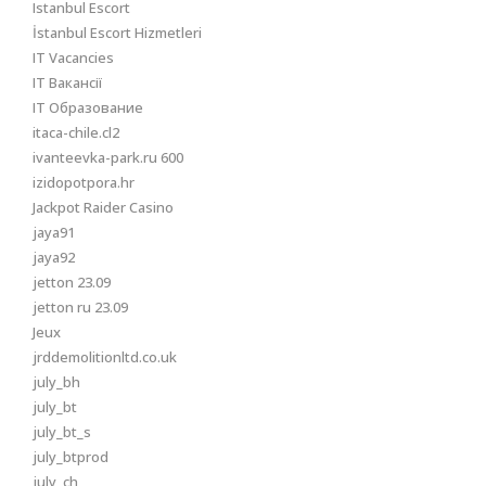
Istanbul Escort
İstanbul Escort Hizmetleri
IT Vacancies
IT Вакансії
IT Образование
itaca-chile.cl2
ivanteevka-park.ru 600
izidopotpora.hr
Jackpot Raider Casino
jaya91
jaya92
jetton 23.09
jetton ru 23.09
Jeux
jrddemolitionltd.co.uk
july_bh
july_bt
july_bt_s
july_btprod
july_ch