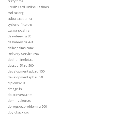
crazy time
Credit Card Online Casinos
csri-sc.org
cultura.cosenza
cyclone-filter.ru
czcasinozahran
daavdeev.ru 36
daavdeev.ru 4-8
dallaspalms.com1
Delivery Service 896
deshonlinebd.com
detsad-51.ru 500
developmentspb.ru 150
developmentspb.ru 50
diplomsvuz
dmagri.in
dolatinvest.com
dom-i-zakon.ru
dorogibezproblem.ru 500
doy-ckazka.ru