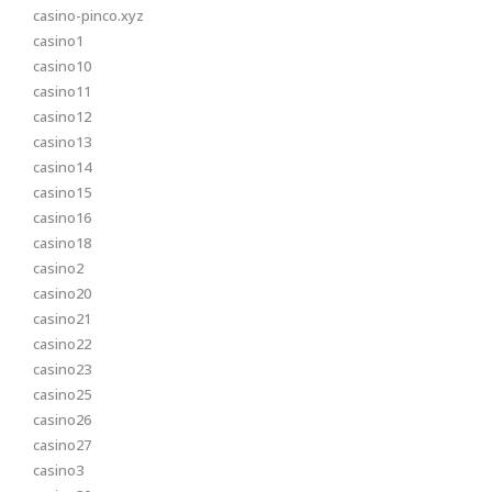
casino-pinco.xyz
casino1
casino10
casino11
casino12
casino13
casino14
casino15
casino16
casino18
casino2
casino20
casino21
casino22
casino23
casino25
casino26
casino27
casino3