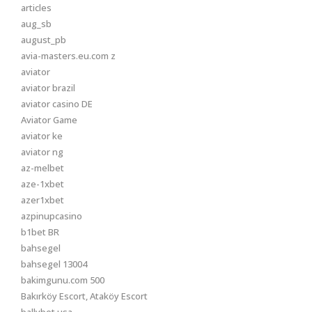
articles
aug_sb
august_pb
avia-masters.eu.com z
aviator
aviator brazil
aviator casino DE
Aviator Game
aviator ke
aviator ng
az-melbet
aze-1xbet
azer1xbet
azpinupcasino
b1bet BR
bahsegel
bahsegel 13004
bakimgunu.com 500
Bakırköy Escort, Ataköy Escort