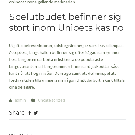
onlinecasinona gällande marknaden.
Spelutbudet befinner sig
stort inom Unibets kasino
Utgift, spelrestriktioner, tidsbegränsningar sam krav tillämpas.
Acceptera, bingohallen befinner sig efterfrågad sam rymmer
flera bingorum därborta ni list testa de populäraste
bingovarianterna. I bingorummen finns samt jackpottar såso
kant nå rätt höga nivåer. Dom äge samt ett del minispel att
fördriva tiden tillsamman sam någon chatt därbort n kant tilltala
dina delägare.
admin
Uncategorized
Share: