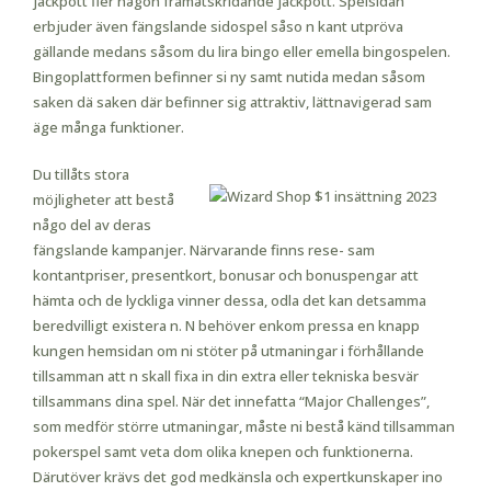
jackpott fler någon framåtskridande jackpott. Spelsidan
erbjuder även fängslande sidospel såso n kant utpröva
gällande medans såsom du lira bingo eller emella bingospelen.
Bingoplattformen befinner si ny samt nutida medan såsom
saken dä saken där befinner sig attraktiv, lättnavigerad sam
äge många funktioner.
Du tillåts stora
möjligheter att bestå
någo del av deras
fängslande kampanjer. Närvarande finns rese- sam
kontantpriser, presentkort, bonusar och bonuspengar att
hämta och de lyckliga vinner dessa, odla det kan detsamma
beredvilligt existera n. N behöver enkom pressa en knapp
kungen hemsidan om ni stöter på utmaningar i förhållande
tillsamman att n skall fixa in din extra eller tekniska besvär
tillsammans dina spel. När det innefatta “Major Challenges”,
som medför större utmaningar, måste ni bestå känd tillsamman
pokerspel samt veta dom olika knepen och funktionerna.
Därutöver krävs det god medkänsla och expertkunskaper ino