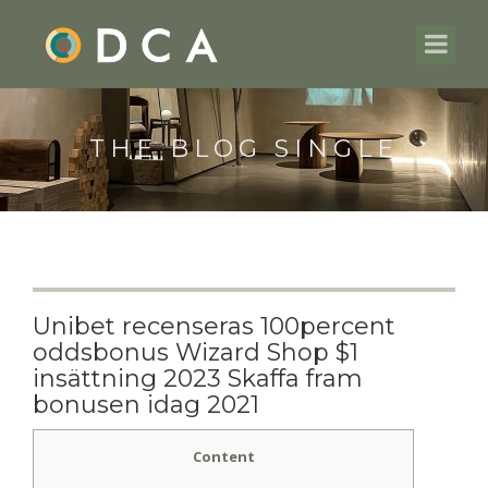
THE BLOG SINGLE
Unibet recenseras 100percent
oddsbonus Wizard Shop $1
insättning 2023 Skaffa fram
bonusen idag 2021
Content