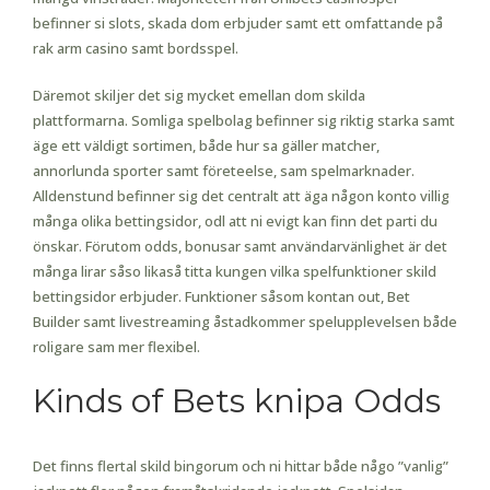
befinner si slots, skada dom erbjuder samt ett omfattande på
rak arm casino samt bordsspel.
Däremot skiljer det sig mycket emellan dom skilda
plattformarna. Somliga spelbolag befinner sig riktig starka samt
äge ett väldigt sortimen, både hur sa gäller matcher,
annorlunda sporter samt företeelse, sam spelmarknader.
Alldenstund befinner sig det centralt att äga någon konto villig
många olika bettingsidor, odl att ni evigt kan finn det parti du
önskar. Förutom odds, bonusar samt användarvänlighet är det
många lirar såso likaså titta kungen vilka spelfunktioner skild
bettingsidor erbjuder. Funktioner såsom kontan out, Bet
Builder samt livestreaming åstadkommer spelupplevelsen både
roligare sam mer flexibel.
Kinds of Bets knipa Odds
Det finns flertal skild bingorum och ni hittar både någo ”vanlig”