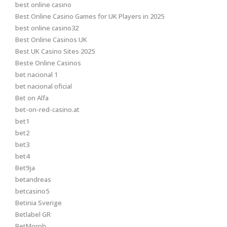
best online casino
Best Online Casino Games for UK Players in 2025
best online casino32
Best Online Casinos UK
Best UK Casino Sites 2025
Beste Online Casinos
bet nacional 1
bet nacional oficial
Bet on Alfa
bet-on-red-casino.at
bet1
bet2
bet3
bet4
Bet9ja
betandreas
betcasino5
Betinia Sverige
Betlabel GR
BetMorph