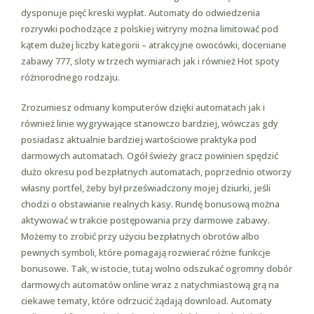
dysponuje pięć kreski wypłat. Automaty do odwiedzenia
rozrywki pochodzące z polskiej witryny można limitować pod
kątem dużej liczby kategorii – atrakcyjne owocówki, doceniane
zabawy 777, sloty w trzech wymiarach jak i również Hot spoty
różnorodnego rodzaju.
Zrozumiesz odmiany komputerów dzięki automatach jak i
również linie wygrywające stanowczo bardziej, wówczas gdy
posiadasz aktualnie bardziej wartościowe praktyka pod
darmowych automatach. Ogół świeży gracz powinien spędzić
dużo okresu pod bezpłatnych automatach, poprzednio otworzy
własny portfel, żeby był przeświadczony mojej dziurki, jeśli
chodzi o obstawianie realnych kasy. Rundę bonusową można
aktywować w trakcie postępowania przy darmowe zabawy.
Możemy to zrobić przy użyciu bezpłatnych obrotów albo
pewnych symboli, które pomagają rozwierać różne funkcje
bonusowe. Tak, w istocie, tutaj wolno odszukać ogromny dobór
darmowych automatów online wraz z natychmiastową grą na
ciekawe tematy, które odrzucić żądają download. Automaty