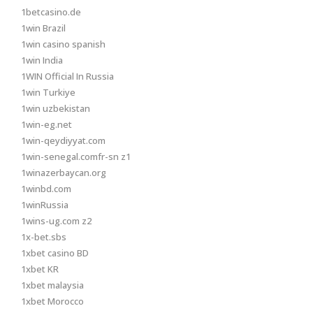
1betcasino.de
1win Brazil
1win casino spanish
1win India
1WIN Official In Russia
1win Turkiye
1win uzbekistan
1win-eg.net
1win-qeydiyyat.com
1win-senegal.comfr-sn z1
1winazerbaycan.org
1winbd.com
1winRussia
1wins-ug.com z2
1x-bet.sbs
1xbet casino BD
1xbet KR
1xbet malaysia
1xbet Morocco