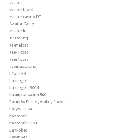
aviator
aviator brazil
aviator casino DE
Aviator Game
aviator ke
aviator ng
az-melbet
aze-1xbet
azer1xbet
azpinupcasino
b1bet BR
bahsegel
bahsegel 13004
bakimgunu.com 500
Bakırköy Escort, Ataköy Escort
ballybet usa
bancorallZ
bancorallZ 1250
Bankobet
Basaribet