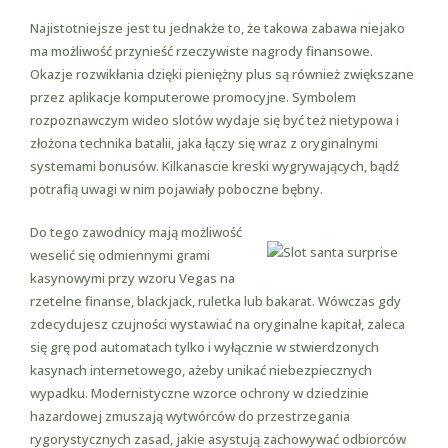
Najistotniejsze jest tu jednakże to, że takowa zabawa niejako
ma możliwość przynieść rzeczywiste nagrody finansowe.
Okazje rozwikłania dzięki pieniężny plus są również zwiększane
przez aplikacje komputerowe promocyjne. Symbolem
rozpoznawczym wideo slotów wydaje się być też nietypowa i
złożona technika batalii, jaka łączy się wraz z oryginalnymi
systemami bonusów. Kilkanascie kreski wygrywających, bądź
potrafią uwagi w nim pojawiały poboczne bębny.
Do tego zawodnicy mają możliwość
weselić się odmiennymi grami
kasynowymi przy wzoru Vegas na
rzetelne finanse, blackjack, ruletka lub bakarat. Wówczas gdy
zdecydujesz czujności wystawiać na oryginalne kapitał, zaleca
się grę pod automatach tylko i wyłącznie w stwierdzonych
kasynach internetowego, ażeby unikać niebezpiecznych
wypadku. Modernistyczne wzorce ochrony w dziedzinie
hazardowej zmuszają wytwórców do przestrzegania
rygorystycznych zasad, jakie asystują zachowywać odbiorców