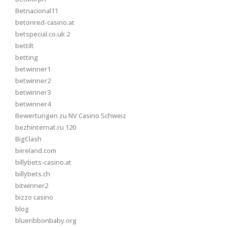
Betnacional11
betonred-casino.at
betspecial.co.uk 2
bettilt
betting
betwinner1
betwinner2
betwinner3
betwinner4
Bewertungen zu NV Casino Schweiz
bezhinternat.ru 120
BigClash
biireland.com
billybets-casino.at
billybets.ch
bitwinner2
bizzo casino
blog
blueribbonbaby.org