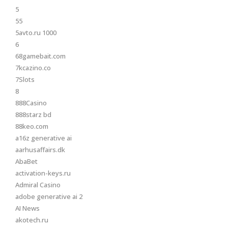
5
55
5avto.ru 1000
6
68gamebait.com
7kcazino.co
7Slots
8
888Casino
888starz bd
88keo.com
a16z generative ai
aarhusaffairs.dk
AbaBet
activation-keys.ru
Admiral Casino
adobe generative ai 2
AI News
akotech.ru