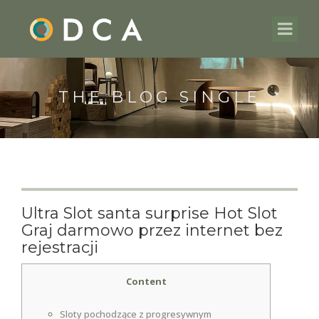
THE BLOG SINGLE
Ultra Slot santa surprise Hot Slot
Graj darmowo przez internet bez
rejestracji
Content
Sloty pochodzące z progresywnym