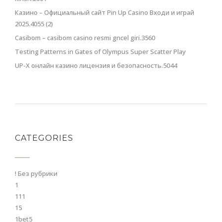
Казино – Официальный сайт Pin Up Casino Входи и играй
2025.4055 (2)
Casibom – casibom casino resmi gncel giri.3560
Testing Patterns in Gates of Olympus Super Scatter Play
UP-X онлайн казино лицензия и безопасность.5044
CATEGORIES
! Без рубрики
1
111
15
1bet5