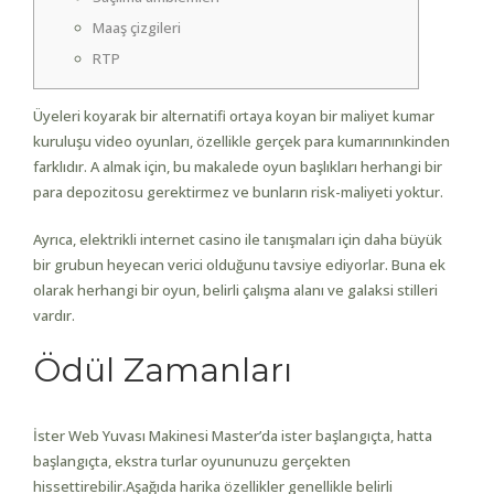
Maaş çizgileri
RTP
Üyeleri koyarak bir alternatifi ortaya koyan bir maliyet kumar
kuruluşu video oyunları, özellikle gerçek para kumarınınkinden
farklıdır. A almak için, bu makalede oyun başlıkları herhangi bir
para depozitosu gerektirmez ve bunların risk-maliyeti yoktur.
Ayrıca, elektrikli internet casino ile tanışmaları için daha büyük
bir grubun heyecan verici olduğunu tavsiye ediyorlar.
Buna ek
olarak herhangi bir oyun, belirli çalışma alanı ve galaksi stilleri
vardır.
Ödül Zamanları
İster Web Yuvası Makinesi Master’da ister başlangıçta, hatta
başlangıçta, ekstra turlar oyununuzu gerçekten
hissettirebilir.Aşağıda harika özellikler genellikle belirli