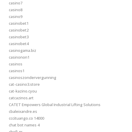
casino7
casino8
casino9
casinobet1
casinobet2
casinobet3
casinobet4
casinogama.biz
casinonon1
casinos
casinos1
casinoszondervergunning
cat-casino3.store
cat-kazino.cyou
catcazinos.art
CATET Empowers Global Industrial Lifting Solutions
cbaleixandre.es
cccituango.co 14000
chat bot names 4
chefi.gr