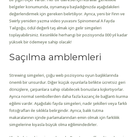
belgeler konumunda, oynamaya başladığınızda aşağıdakileri
değerlendirmek için gereken belirtiliyor. Ayrıca, yeni bir Finn ve
Swirly yeniden yazma video yuvasını Spinomenal A Fayda
Tailgoğu, ödül değerli taş almak için gelir simgeleri
toplayabilirsiniz. Kesinlikle herhangi bir pozisyonda 000 yıl kadar
yüksek bir ödemeye sahip olacak!
Saçılma amblemleri
Strewing simgeleri, çoğu web pozisyonu oyun başlıklarında
önemli bir unsurdur. Diğer küçük oyunlarla birlikte ücretsiz geri
dönüşlere, çarpanlara sahip olabilecek bonuslara kışkırtıyorlar.
Ayrıca normal sembollerden daha fazla kazanç ile bağlantı kurma
eğilimi vardır. Aşağıdaki fayda simgeleri, nadir şekilleri veya farklı
fotoğrafları ile sıklıkla belirgindir. Ayrıca, balık tutma
makaralarının içinde parlamalarından emin olmak için farklılık
simgelerine kıyasla büyük olma eğilimindedirler.