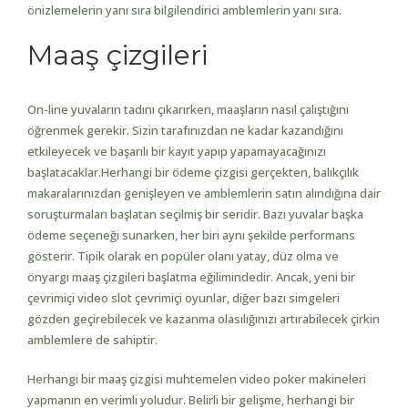
önizlemelerin yanı sıra bilgilendirici amblemlerin yanı sıra.
Maaş çizgileri
On-line yuvaların tadını çıkarırken, maaşların nasıl çalıştığını
öğrenmek gerekir. Sizin tarafınızdan ne kadar kazandığını
etkileyecek ve başarılı bir kayıt yapıp yapamayacağınızı
başlatacaklar.Herhangi bir ödeme çizgisi gerçekten, balıkçılık
makaralarınızdan genişleyen ve amblemlerin satın alındığına dair
soruşturmaları başlatan seçilmiş bir seridir. Bazı yuvalar başka
ödeme seçeneği sunarken, her biri aynı şekilde performans
gösterir. Tipik olarak en popüler olanı yatay, düz olma ve
önyargı maaş çizgileri başlatma eğilimindedir. Ancak, yeni bir
çevrimiçi video slot çevrimiçi oyunlar, diğer bazı simgeleri
gözden geçirebilecek ve kazanma olasılığınızı artırabilecek çirkin
amblemlere de sahiptir.
Herhangi bir maaş çizgisi muhtemelen video poker makineleri
yapmanın en verimli yoludur. Belirli bir gelişme, herhangi bir