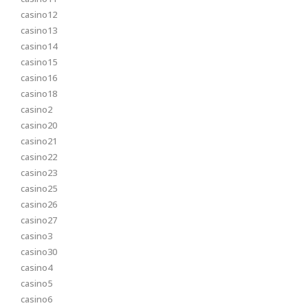
casino12
casino13
casino14
casino15
casino16
casino18
casino2
casino20
casino21
casino22
casino23
casino25
casino26
casino27
casino3
casino30
casino4
casino5
casino6