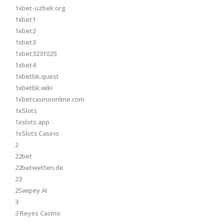
1xbet-uzbek.org
1xbet1
1xbet2
1xbet3
1xbet3231025
1xbet4
1xbetbk.quest
1xbetbk.wiki
1xbetcasinoonline.com
1xSlots
1xslots app
1xSlots Casino
2
22bet
22betwetten.de
23
2Swipey AI
3
3 Reyes Casino