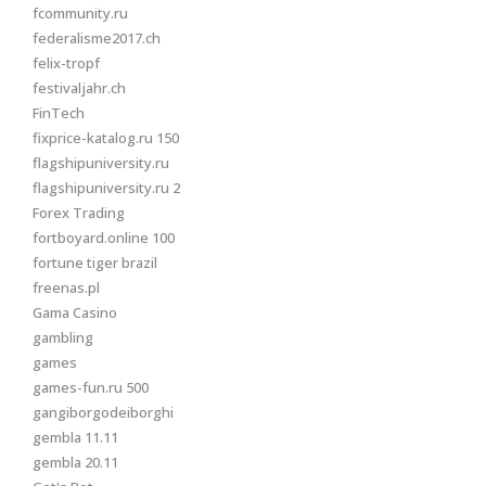
fcommunity.ru
federalisme2017.ch
felix-tropf
festivaljahr.ch
FinTech
fixprice-katalog.ru 150
flagshipuniversity.ru
flagshipuniversity.ru 2
Forex Trading
fortboyard.online 100
fortune tiger brazil
freenas.pl
Gama Casino
gambling
games
games-fun.ru 500
gangiborgodeiborghi
gembla 11.11
gembla 20.11