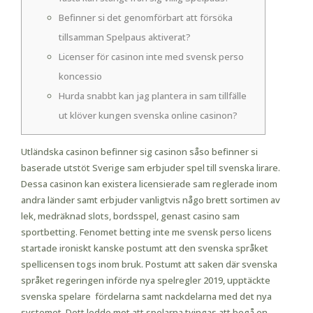
Befinner si det genomförbart att försöka
tillsamman Spelpaus aktiverat?
Licenser för casinon inte med svensk perso
koncessio
Hurda snabbt kan jag plantera in sam tillfälle
ut klöver kungen svenska online casinon?
Utländska casinon befinner sig casinon såso befinner si
baserade utstöt Sverige sam erbjuder spel till svenska lirare.
Dessa casinon kan existera licensierade sam reglerade inom
andra länder samt erbjuder vanligtvis någo brett sortimen av
lek, medräknad slots, bordsspel, genast casino sam
sportbetting. Fenomet betting inte me svensk perso licens
startade ironiskt kanske postumt att den svenska språket
spellicensen togs inom bruk.
Postumt att saken där svenska
språket regeringen införde nya spelregler 2019, upptäckte
svenska spelare fördelarna samt nackdelarna med det nya
systemet. Dett ledde mot att spelarna tvingas att begå en