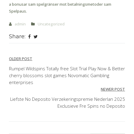
a bonusar sam spelgränser mot betalningsmetoder sam
Spelpaus.
admin
Uncategorized
Share:
Post
OLDER POST
navigation
Rumpel Wildspins Totally free Slot Trial Play Now & Better
cherry blossoms slot games Novomatic Gambling
enterprises
NEWER POST
Liefste No Deposito Verzekeringspremie Nederlan 2025
Exclusieve Fre Spins no Deposito