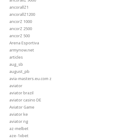
ancorallZ 9000
ancorallZ1
ancorallZ1200
ancorZ 1000
ancorZ 2500
ancorZ 500
Arena Esportiva
armynow.net
articles
aug_sb
august_pb
avia-masters.eu.com z
aviator
aviator brazil
aviator casino DE
Aviator Game
aviator ke
aviator ng
az-melbet
aze-1xbet