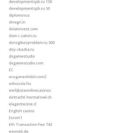
developmentspb.ru 150
developmentspb.ru 50
diplomsvuz
dmagri.in
dolatinvest.com
dom-i-zakon.ru
dorogibezproblem.ru 500
doy-ckazka.ru
dxgamestudio
dxgamestudio.com
EC
ecoganeshidol.com2
edosszie.hu
eerlijksteonlinecasinos
eintracht-hermatswil.ch
elagentecine.cl
English casino
Escort1
Eth Transaction Fee 743
exoneit.de