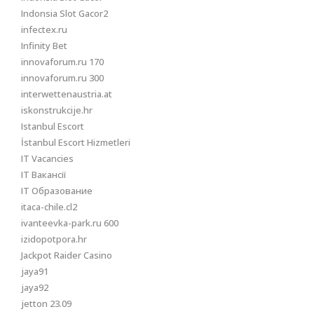
Indonsia Slot Gacor2
infectex.ru
Infinity Bet
innovaforum.ru 170
innovaforum.ru 300
interwettenaustria.at
iskonstrukcije.hr
Istanbul Escort
İstanbul Escort Hizmetleri
IT Vacancies
IT Вакансії
IT Образование
itaca-chile.cl2
ivanteevka-park.ru 600
izidopotpora.hr
Jackpot Raider Casino
jaya91
jaya92
jetton 23.09