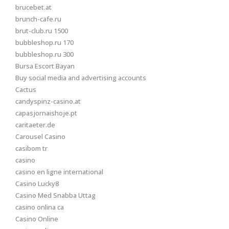
brucebet.at
brunch-cafe.ru
brut-club.ru 1500
bubbleshop.ru 170
bubbleshop.ru 300
Bursa Escort Bayan
Buy social media and advertising accounts
Cactus
candyspinz-casino.at
capasjornaishoje.pt
caritaeter.de
Carousel Casino
casibom tr
casino
casino en ligne international
Casino Lucky8
Casino Med Snabba Uttag
casino onlina ca
Casino Online