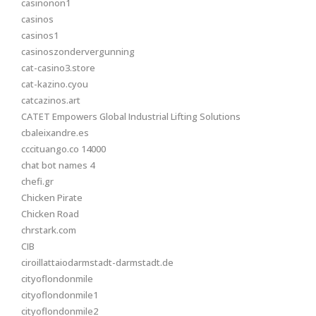
casinonon1
casinos
casinos1
casinoszondervergunning
cat-casino3.store
cat-kazino.cyou
catcazinos.art
CATET Empowers Global Industrial Lifting Solutions
cbaleixandre.es
cccituango.co 14000
chat bot names 4
chefi.gr
Chicken Pirate
Chicken Road
chrstark.com
CIB
ciroillattaiodarmstadt-darmstadt.de
cityoflondonmile
cityoflondonmile1
cityoflondonmile2