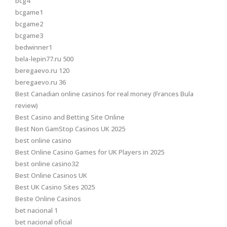
bcg4
bcgame1
bcgame2
bcgame3
bedwinner1
bela-lepin77.ru 500
beregaevo.ru 120
beregaevo.ru 36
Best Canadian online casinos for real money (Frances Bula
review)
Best Casino and Betting Site Online
Best Non GamStop Casinos UK 2025
best online casino
Best Online Casino Games for UK Players in 2025
best online casino32
Best Online Casinos UK
Best UK Casino Sites 2025
Beste Online Casinos
bet nacional 1
bet nacional oficial