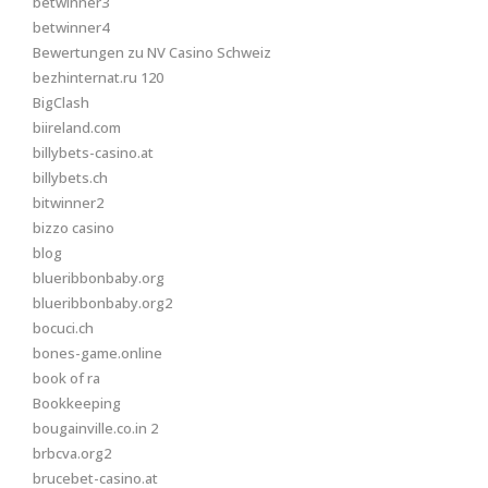
betwinner3
betwinner4
Bewertungen zu NV Casino Schweiz
bezhinternat.ru 120
BigClash
biireland.com
billybets-casino.at
billybets.ch
bitwinner2
bizzo casino
blog
blueribbonbaby.org
blueribbonbaby.org2
bocuci.ch
bones-game.online
book of ra
Bookkeeping
bougainville.co.in 2
brbcva.org2
brucebet-casino.at