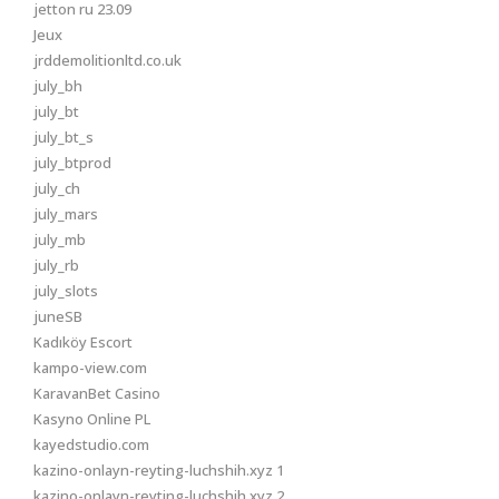
jetton ru 23.09
Jeux
jrddemolitionltd.co.uk
july_bh
july_bt
july_bt_s
july_btprod
july_ch
july_mars
july_mb
july_rb
july_slots
juneSB
Kadıköy Escort
kampo-view.com
KaravanBet Casino
Kasyno Online PL
kayedstudio.com
kazino-onlayn-reyting-luchshih.xyz 1
kazino-onlayn-reyting-luchshih.xyz 2