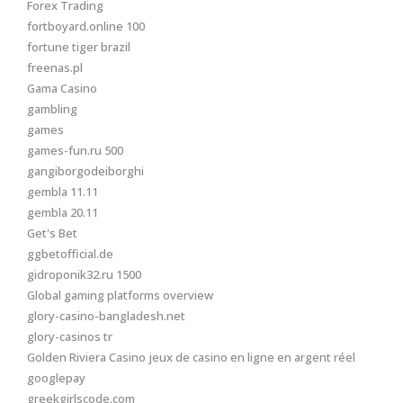
Forex Trading
fortboyard.online 100
fortune tiger brazil
freenas.pl
Gama Casino
gambling
games
games-fun.ru 500
gangiborgodeiborghi
gembla 11.11
gembla 20.11
Get's Bet
ggbetofficial.de
gidroponik32.ru 1500
Global gaming platforms overview
glory-casino-bangladesh.net
glory-casinos tr
Golden Riviera Casino jeux de casino en ligne en argent réel
googlepay
greekgirlscode.com