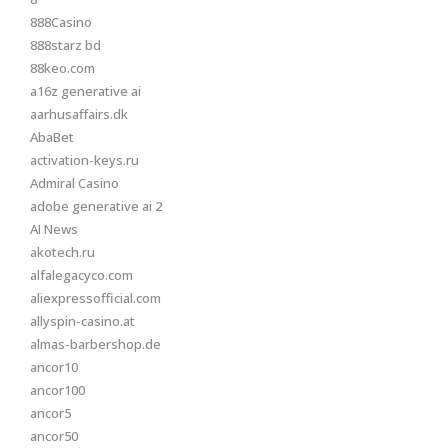
888Casino
888starz bd
88keo.com
a16z generative ai
aarhusaffairs.dk
AbaBet
activation-keys.ru
Admiral Casino
adobe generative ai 2
AI News
akotech.ru
alfalegacyco.com
aliexpressofficial.com
allyspin-casino.at
almas-barbershop.de
ancor10
ancor100
ancor5
ancor50