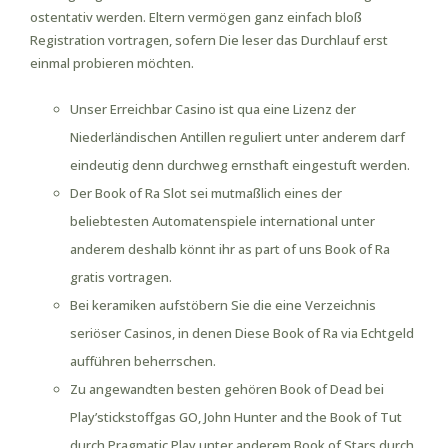
ostentativ werden.
Eltern vermögen ganz einfach bloß
Registration vortragen, sofern Die leser das Durchlauf erst
einmal probieren möchten.
Unser Erreichbar Casino ist qua eine Lizenz der
Niederländischen Antillen reguliert unter anderem darf
eindeutig denn durchweg ernsthaft eingestuft werden.
Der Book of Ra Slot sei mutmaßlich eines der
beliebtesten Automatenspiele international unter
anderem deshalb könnt ihr as part of uns Book of Ra
gratis vortragen.
Bei keramiken aufstöbern Sie die eine Verzeichnis
seriöser Casinos, in denen Diese Book of Ra via Echtgeld
aufführen beherrschen.
Zu angewandten besten gehören Book of Dead bei
Play’stickstoffgas GO, John Hunter and the Book of Tut
durch Pragmatic Play unter anderem Book of Stars durch