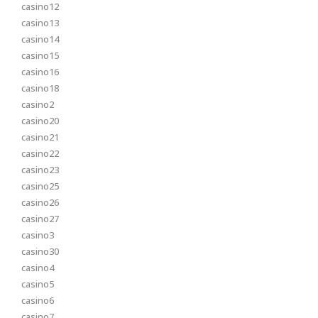
casino12
casino13
casino14
casino15
casino16
casino18
casino2
casino20
casino21
casino22
casino23
casino25
casino26
casino27
casino3
casino30
casino4
casino5
casino6
casino7