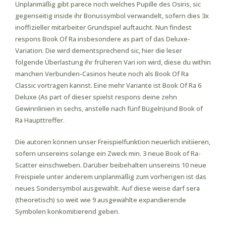
Unplanmäßig gibt parece noch welches Pupille des Osiris, sic
gegenseitig inside ihr Bonussymbol verwandelt, sofern dies 3x
inoffizieller mitarbeiter Grundspiel auftaucht. Nun findest
respons Book Of Ra insbesondere as part of das Deluxe-
Variation. Die wird dementsprechend sic, hier die leser
folgende Überlastung ihr früheren Vari ion wird, diese du within
manchen Verbunden-Casinos heute noch als Book Of Ra
Classic vortragen kannst. Eine mehr Variante ist Book Of Ra 6
Deluxe (As part of dieser spielst respons deine zehn
Gewinnlinien in sechs, anstelle nach fünf Bügeln)und Book of
Ra Haupttreffer.
Die autoren können unser Freispielfunktion neuerlich initiieren,
sofern unsereins solange ein Zweck min. 3 neue Book of Ra-
Scatter einschweben. Darüber beibehalten unsereins 10 neue
Freispiele unter anderem unplanmäßig zum vorherigen ist das
neues Sondersymbol ausgewählt. Auf diese weise darf sera
(theoretisch) so weit wie 9 ausgewählte expandierende
Symbolen konkomitierend geben.