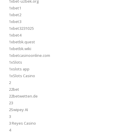
1xbet-uzbek.org
1xbet1
1xbet2
1xbet3
1xbet3231025
1xbet4
1xbetbk.quest
1xbetbk.wiki
1xbetcasinoonline.com
1xSlots
1xslots app
1xSlots Casino
2
22bet
22betwetten.de
23
2Swipey AI
3
3 Reyes Casino
4