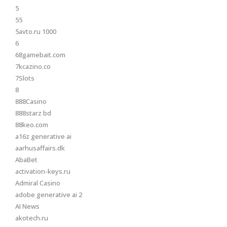
5
55
5avto.ru 1000
6
68gamebait.com
7kcazino.co
7Slots
8
888Casino
888starz bd
88keo.com
a16z generative ai
aarhusaffairs.dk
AbaBet
activation-keys.ru
Admiral Casino
adobe generative ai 2
AI News
akotech.ru