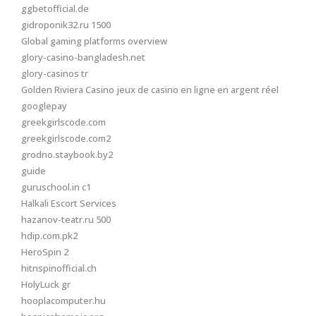
ggbetofficial.de
gidroponik32.ru 1500
Global gaming platforms overview
glory-casino-bangladesh.net
glory-casinos tr
Golden Riviera Casino jeux de casino en ligne en argent réel
googlepay
greekgirlscode.com
greekgirlscode.com2
grodno.staybook.by2
guide
guruschool.in c1
Halkali Escort Services
hazanov-teatr.ru 500
hdip.com.pk2
HeroSpin 2
hitnspinofficial.ch
HolyLuck gr
hooplacomputer.hu