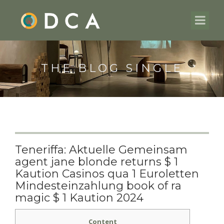
THE BLOG SINGLE
Teneriffa: Aktuelle Gemeinsam
agent jane blonde returns $ 1
Kaution Casinos qua 1 Euroletten
Mindesteinzahlung book of ra
magic $ 1 Kaution 2024
Content