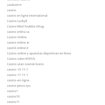
casibom tr
casino
casino en ligne international
Casino Lucky8
Casino Med Snabba Uttag
casino onlina ca
Casino Online
casino online ar
casinò online it
Casino online y apuestas deportivas en línea
Casino uden ROFUS
Casino utan svensk licens
casino-15-11-1
casino-17-11-1
casino-en-ligne
casino-pinco.xyz
casino1
casino10
casino11