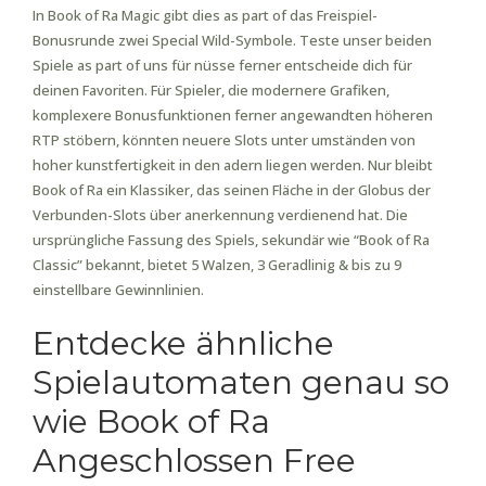
In Book of Ra Magic gibt dies as part of das Freispiel-
Bonusrunde zwei Special Wild-Symbole. Teste unser beiden
Spiele as part of uns für nüsse ferner entscheide dich für
deinen Favoriten. Für Spieler, die modernere Grafiken,
komplexere Bonusfunktionen ferner angewandten höheren
RTP stöbern, könnten neuere Slots unter umständen von
hoher kunstfertigkeit in den adern liegen werden. Nur bleibt
Book of Ra ein Klassiker, das seinen Fläche in der Globus der
Verbunden-Slots über anerkennung verdienend hat. Die
ursprüngliche Fassung des Spiels, sekundär wie “Book of Ra
Classic” bekannt, bietet 5 Walzen, 3 Geradlinig & bis zu 9
einstellbare Gewinnlinien.
Entdecke ähnliche
Spielautomaten genau so
wie Book of Ra
Angeschlossen Free