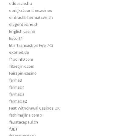
edosszie.hu
eerlijksteonlinecasinos
eintracht-hermatswil.ch
elagentecine.cl
English casino
Escort1
Eth Transaction Fee 743
exoneit.de
f1point0.com
f8betjinx.com
Fairspin-casino
farma3
farmaci1
farmacia
farmacia2
Fast Withdrawal Casinos UK
fathimajilna.com x
faustacapaul.ch
fBET