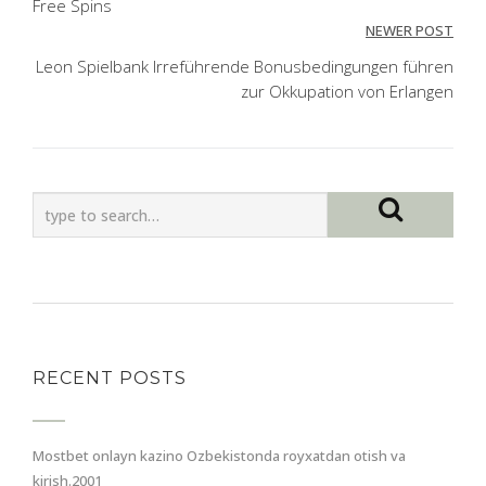
Free Spins
NEWER POST
Leon Spielbank Irreführende Bonusbedingungen führen
zur Okkupation von Erlangen
RECENT POSTS
Mostbet onlayn kazino Ozbekistonda royxatdan otish va
kirish.2001