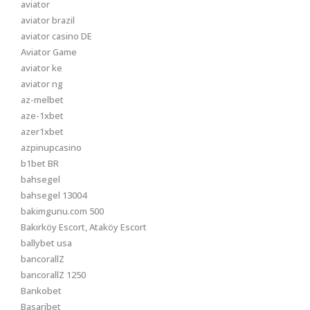
aviator
aviator brazil
aviator casino DE
Aviator Game
aviator ke
aviator ng
az-melbet
aze-1xbet
azer1xbet
azpinupcasino
b1bet BR
bahsegel
bahsegel 13004
bakimgunu.com 500
Bakırköy Escort, Ataköy Escort
ballybet usa
bancorallZ
bancorallZ 1250
Bankobet
Basaribet