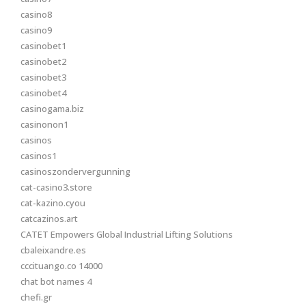
casino8
casino9
casinobet1
casinobet2
casinobet3
casinobet4
casinogama.biz
casinonon1
casinos
casinos1
casinoszondervergunning
cat-casino3.store
cat-kazino.cyou
catcazinos.art
CATET Empowers Global Industrial Lifting Solutions
cbaleixandre.es
cccituango.co 14000
chat bot names 4
chefi.gr