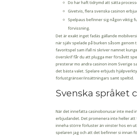
Do har haft tidrymd att sätta process
Givetvis, flera svenska casinon erbju
Spelpaus befinner sig någon viktig f
förvissning.
Det är exakt inget fadäs gällande mobilvers
när själv spelade på burken såsom genom tel
favoritspel sam ifall ni skriver namnet kunge
överskrif får du att plugga mer försåvitt sp
presterar mo andra casinon inom Sverige sa
det bästa valet. Spelare erbjuds hjälpverkt
förlustgränser/insättningars samt speltid.
Svenska språket 
När det innefatta casinobonusar inte med in
erbjudandet. Det promenera inte heller att f
inneha större förluster än vinster hos en u
spelaren jag och att det befinner si innan 