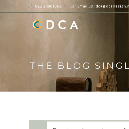
022 20861563
Email us: dca@dcadesign.
THE BLOG SING