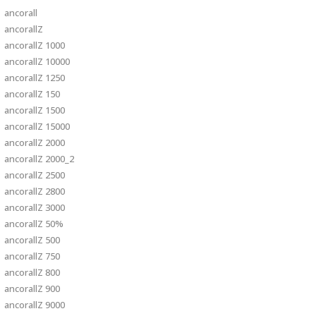
ancorall
ancorallZ
ancorallZ 1000
ancorallZ 10000
ancorallZ 1250
ancorallZ 150
ancorallZ 1500
ancorallZ 15000
ancorallZ 2000
ancorallZ 2000_2
ancorallZ 2500
ancorallZ 2800
ancorallZ 3000
ancorallZ 50%
ancorallZ 500
ancorallZ 750
ancorallZ 800
ancorallZ 900
ancorallZ 9000