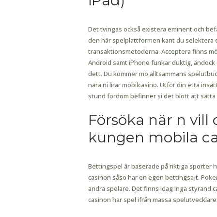
iPad)
Det tvingas också existera eminent och befä
den här spelplattformen kant du selektera 
transaktionsmetoderna. Acceptera finns möjl
Android samt iPhone funkar duktig, ändock eh
dett. Du kommer mo alltsammans spelutbude
nära ni lirar mobilcasino. Utför din etta insä
stund fordom befinner si det blott att sätta
Försöka när n vill
kungen mobila ca
Bettingspel är baserade på riktiga sporter 
casinon såso har en egen bettingsajt. Poker 
andra spelare. Det finns idag inga styrand ca
casinon har spel ifrån massa spelutvecklare