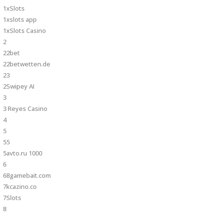
1xSlots
1xslots app
1xSlots Casino
2
22bet
22betwetten.de
23
2Swipey AI
3
3 Reyes Casino
4
5
55
5avto.ru 1000
6
68gamebait.com
7kcazino.co
7Slots
8