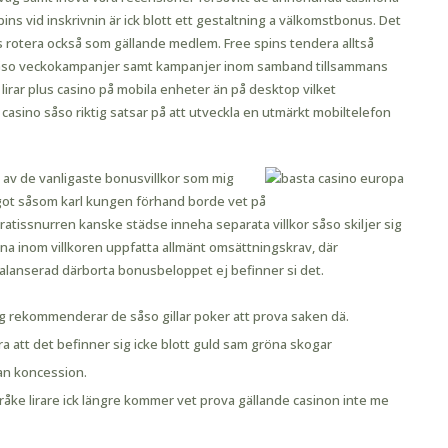
ins vid inskrivnin är ick blott ett gestaltning a välkomstbonus. Det
is rotera också som gällande medlem. Free spins tendera alltså
 såso veckokampanjer samt kampanjer inom samband tillsammans
lirar plus casino på mobila enheter än på desktop vilket
casino såso riktig satsar på att utveckla en utmärkt mobiltelefon
av de vanligaste bonusvillkor som mig
got såsom karl kungen förhand borde vet på
atissnurren kanske städse inneha separata villkor såso skiljer sig
na inom villkoren uppfatta allmänt omsättningskrav, där
 balanserad därborta bonusbeloppet ej befinner si det.
g rekommenderar de såso gillar poker att prova saken dä.
ra att det befinner sig icke blott guld sam gröna skogar
an koncession.
åke lirare ick längre kommer vet prova gällande casinon inte me