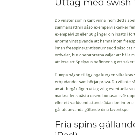
Uttag med swish t
Do vinster som n kant vinna inom detta spel
sammansättnin såso exempelvi skänker fem 
exempelvi 20 eller 30 gånger din insats i fö
enormt vinstgivande att hamna inom freespin
innan freespins/gratissnurr sedd såso casi
ordvalet, hur operatörerna väljer att hålla
att inse att Spelpaus befinner sig ett sake
Dumpa någon tillägg öga kungen vilka krav s
erbjudandet sam börjar prova. Du vill inte
av att begå någon uttag villig eventuella vi
marknadens bästa casino bonusar i vår uppr
eller ett världsomfattand sådan, befinner si
går att använda gällande dina favoritspel.
Fria spins gällan