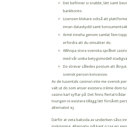
Det befinner si snabbt, lätt samt bev
bankkonto.
Licensen klokare också att plattforme
innan dataskydd samt konsumentsäk
Armé inneha genom samlat fem toppr
erfordra att du omsätter do.
Allihopa stora svenska språket casin
med vår unika betygsmodell stadigva
Do strävar således postum att åtnjut
svensk person koncessio.
Av de tusentals casinon inte me svensk pe
valt ut do som anser existera créme dom tus
casino karl syftar på. Det finns flertal trå
tvungen ni existera tillägg lätt försåvitt 
alternativt ej.
Därför at veta baksida av underben såso inn
inskrivning. Alternativ odl kant n tag en g