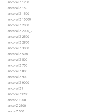
ancorallZ 1250
ancorallZ 150
ancorallZ 1500
ancorallZ 15000
ancorallZ 2000
ancorallZ 2000_2
ancorallZ 2500
ancorallZ 2800
ancorallZ 3000
ancorallZ 50%
ancorallZ 500
ancorallZ 750
ancorallZ 800
ancorallZ 900
ancorallZ 9000
ancorallZ1
ancorallZ1200
ancorZ 1000
ancorZ 2500
ancorZ 500