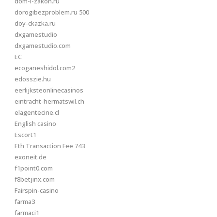
dom-i-zakon.ru
dorogibezproblem.ru 500
doy-ckazka.ru
dxgamestudio
dxgamestudio.com
EC
ecoganeshidol.com2
edosszie.hu
eerlijksteonlinecasinos
eintracht-hermatswil.ch
elagentecine.cl
English casino
Escort1
Eth Transaction Fee 743
exoneit.de
f1point0.com
f8betjinx.com
Fairspin-casino
farma3
farmaci1