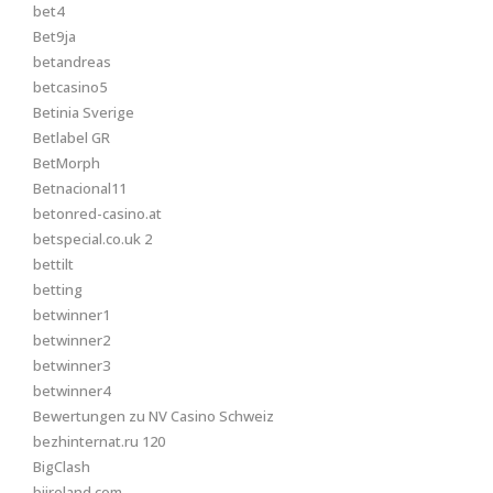
bet4
Bet9ja
betandreas
betcasino5
Betinia Sverige
Betlabel GR
BetMorph
Betnacional11
betonred-casino.at
betspecial.co.uk 2
bettilt
betting
betwinner1
betwinner2
betwinner3
betwinner4
Bewertungen zu NV Casino Schweiz
bezhinternat.ru 120
BigClash
biireland.com