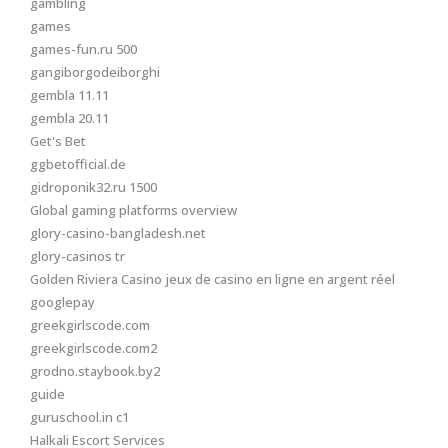
gambling
games
games-fun.ru 500
gangiborgodeiborghi
gembla 11.11
gembla 20.11
Get's Bet
ggbetofficial.de
gidroponik32.ru 1500
Global gaming platforms overview
glory-casino-bangladesh.net
glory-casinos tr
Golden Riviera Casino jeux de casino en ligne en argent réel
googlepay
greekgirlscode.com
greekgirlscode.com2
grodno.staybook.by2
guide
guruschool.in c1
Halkali Escort Services