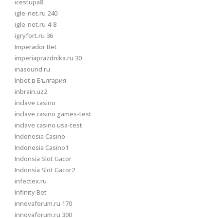
icestupa8
igle-net.ru 240
igle-net.ru 4-8
igryfort.ru 36
Imperador Bet
imperiaprazdnika.ru 30
inasound.ru
Inbet в България
inbrain.uz2
inclave casino
inclave casino games-test
inclave casino usa-test
Indonesia Casino
Indonesia Casino1
Indonsia Slot Gacor
Indonsia Slot Gacor2
infectex.ru
Infinity Bet
innovaforum.ru 170
innovaforum.ru 300