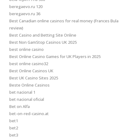
beregaevo.ru 120
beregaevo.ru 36
Best Canadian online casinos for real money (Frances Bula
review)
Best Casino and Betting Site Online
Best Non GamStop Casinos UK 2025
best online casino
Best Online Casino Games for UK Players in 2025
best online casino32
Best Online Casinos UK
Best UK Casino Sites 2025
Beste Online Casinos
bet nacional 1
bet nacional oficial
Bet on Alfa
bet-on-red-casino.at
bet1
bet2
bet3