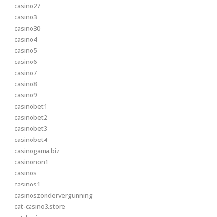
casino27
casino3
casino30
casino4
casino5
casino6
casino7
casino8
casino9
casinobet1
casinobet2
casinobet3
casinobet4
casinogama.biz
casinonon1
casinos
casinos1
casinoszondervergunning
cat-casino3.store