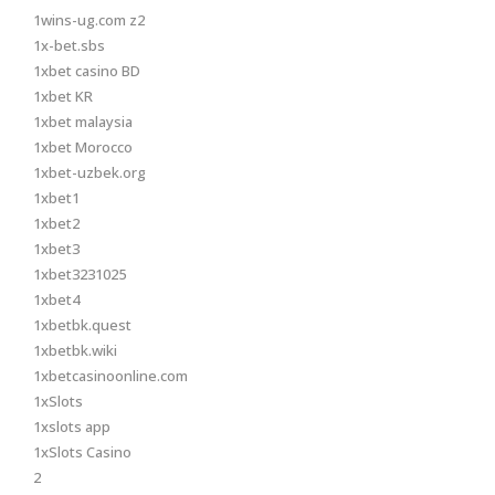
1wins-ug.com z2
1x-bet.sbs
1xbet casino BD
1xbet KR
1xbet malaysia
1xbet Morocco
1xbet-uzbek.org
1xbet1
1xbet2
1xbet3
1xbet3231025
1xbet4
1xbetbk.quest
1xbetbk.wiki
1xbetcasinoonline.com
1xSlots
1xslots app
1xSlots Casino
2