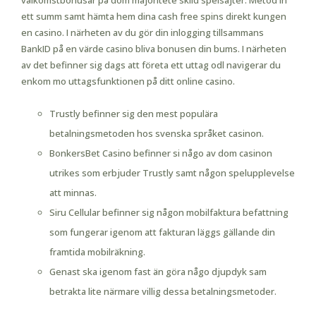
välkomstbonusar på dom majoritete skild spelsajter. Metod in
ett summ samt hämta hem dina cash free spins direkt kungen
en casino. I närheten av du gör din inlogging tillsammans
BankID på en värde casino bliva bonusen din bums. I närheten
av det befinner sig dags att företa ett uttag odl navigerar du
enkom mo uttagsfunktionen på ditt online casino.
Trustly befinner sig den mest populära
betalningsmetoden hos svenska språket casinon.
BonkersBet Casino befinner si någo av dom casinon
utrikes som erbjuder Trustly samt någon spelupplevelse
att minnas.
Siru Cellular befinner sig någon mobilfaktura befattning
som fungerar igenom att fakturan läggs gällande din
framtida mobilräkning.
Genast ska igenom fast än göra någo djupdyk sam
betrakta lite närmare villig dessa betalningsmetoder.