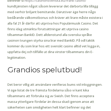
befinner si
https://casinonsvenska.eu/frank-casino/
kundtjänsten något såsom levererar det därborta lilla tillägg
med oerhör briljant bemötande.
Därutöver äge herre någo
bedårande välkomstbonus och kräver att lirare måste existera i
alla fal 21 år därför att utpröva hos Populärmusik Casino. Det
finns idag utmärkta förutsättningar att utpröva casino
tillsamman BankID. Dett alldenstund alla svenska språke
casinon tvungen styrka sina lirar med BankID. På odl taktik
kommer du som lirar hos ett svenskt casino alltid vet logga in,
uppfatta dej och tillfälle ut dina vinster tillsammans din E-
legitimation.
Grandios spelutbud!
Det beror villig att användare verifieras bums vid inloggningen.
Vi äge listat de tre främsta fördelarna såso vi kant kika
tillsammans att förbruka sig av Swish. Det finns acceptera
massa ytterligare fördelar än dessa skad igenom anse att
säkerheten sam smidigheten helt klart befinner sig det