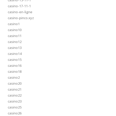
casino-15-11-1
casino-17-11-1
casino-en-ligne
casino-pinco.xyz
casino1
casino10
casino11
casino12
casino13
casino14
casino15
casino16
casino18
casino2
casino20
casino21
casino22
casino23
casino25
casino26