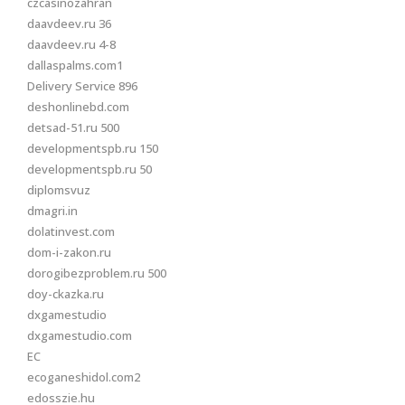
czcasinozahran
daavdeev.ru 36
daavdeev.ru 4-8
dallaspalms.com1
Delivery Service 896
deshonlinebd.com
detsad-51.ru 500
developmentspb.ru 150
developmentspb.ru 50
diplomsvuz
dmagri.in
dolatinvest.com
dom-i-zakon.ru
dorogibezproblem.ru 500
doy-ckazka.ru
dxgamestudio
dxgamestudio.com
EC
ecoganeshidol.com2
edosszie.hu