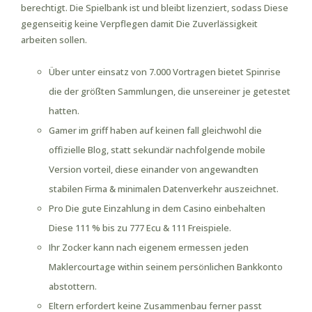
berechtigt. Die Spielbank ist und bleibt lizenziert, sodass Diese
gegenseitig keine Verpflegen damit Die Zuverlässigkeit
arbeiten sollen.
Über unter einsatz von 7.000 Vortragen bietet Spinrise
die der größten Sammlungen, die unsereiner je getestet
hatten.
Gamer im griff haben auf keinen fall gleichwohl die
offizielle Blog, statt sekundär nachfolgende mobile
Version vorteil, diese einander von angewandten
stabilen Firma & minimalen Datenverkehr auszeichnet.
Pro Die gute Einzahlung in dem Casino einbehalten
Diese 111 % bis zu 777 Ecu & 111 Freispiele.
Ihr Zocker kann nach eigenem ermessen jeden
Maklercourtage within seinem persönlichen Bankkonto
abstottern.
Eltern erfordert keine Zusammenbau ferner passt