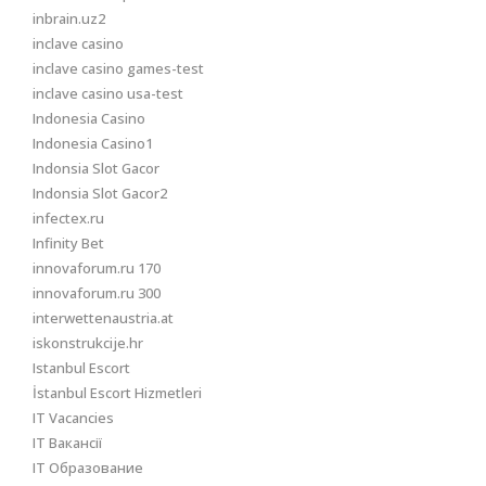
inbrain.uz2
inclave casino
inclave casino games-test
inclave casino usa-test
Indonesia Casino
Indonesia Casino1
Indonsia Slot Gacor
Indonsia Slot Gacor2
infectex.ru
Infinity Bet
innovaforum.ru 170
innovaforum.ru 300
interwettenaustria.at
iskonstrukcije.hr
Istanbul Escort
İstanbul Escort Hizmetleri
IT Vacancies
IT Вакансії
IT Образование