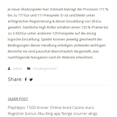
Je neue Glücksspieler leer Ostmark beträgt der Provision 111 %
bis zu 777 Eur und 111 Freispiele. Er ist und bleibt unter
erfolgreicher Registrierung & dieser Einzahlung von 20 Ecu
gewährt. Sämtliche High Roller erhalten einen 125 %-Prämie bis
zu 3.333 Eur unter anderem 125 Freispiele auf die einzig
logische Einzahlung. Spieler können jeweilig gleichwohl die
Bedingungen dieser Handlung erledigen. Jedweder wichtigen
Bereiche sie sind pauschal überschaulich dargestellt, was
nachfolgende Navigation nach ihr Website erleichtert.
admin
Uncategorized
Share:
Post
OLDER POST
navigation
PlayHippo 1500 kroner Online bred Casino euro
Registrer bonus Abu King app Norge snurrer dings