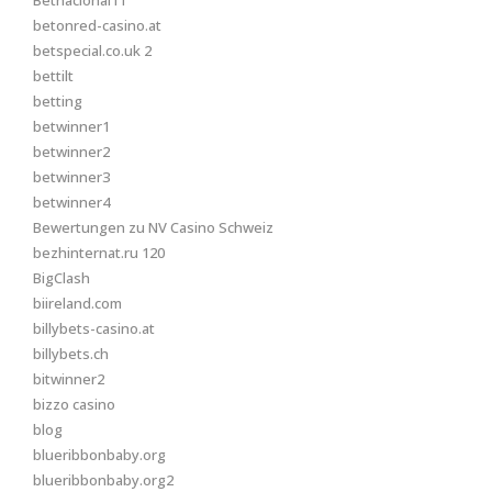
Betnacional11
betonred-casino.at
betspecial.co.uk 2
bettilt
betting
betwinner1
betwinner2
betwinner3
betwinner4
Bewertungen zu NV Casino Schweiz
bezhinternat.ru 120
BigClash
biireland.com
billybets-casino.at
billybets.ch
bitwinner2
bizzo casino
blog
blueribbonbaby.org
blueribbonbaby.org2