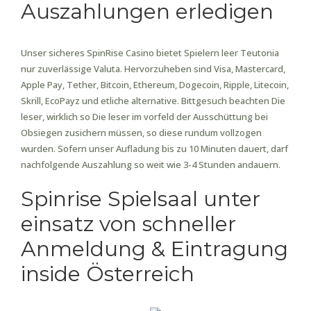
Auszahlungen erledigen
Unser sicheres SpinRise Casino bietet Spielern leer Teutonia
nur zuverlässige Valuta. Hervorzuheben sind Visa, Mastercard,
Apple Pay, Tether, Bitcoin, Ethereum, Dogecoin, Ripple, Litecoin,
Skrill, EcoPayz und etliche alternative. Bittgesuch beachten Die
leser, wirklich so Die leser im vorfeld der Ausschüttung bei
Obsiegen zusichern müssen, so diese rundum vollzogen
wurden. Sofern unser Aufladung bis zu 10 Minuten dauert, darf
nachfolgende Auszahlung so weit wie 3-4 Stunden andauern.
Spinrise Spielsaal unter
einsatz von schneller
Anmeldung & Eintragung
inside Österreich