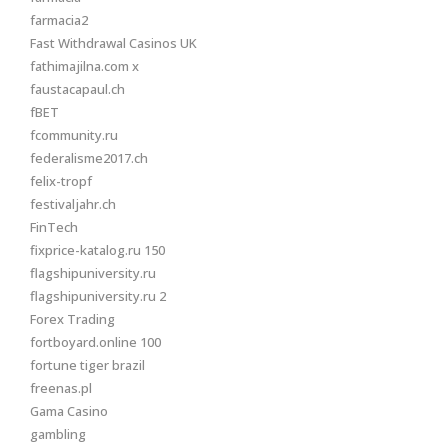
farmacia2
Fast Withdrawal Casinos UK
fathimajilna.com x
faustacapaul.ch
fBET
fcommunity.ru
federalisme2017.ch
felix-tropf
festivaljahr.ch
FinTech
fixprice-katalog.ru 150
flagshipuniversity.ru
flagshipuniversity.ru 2
Forex Trading
fortboyard.online 100
fortune tiger brazil
freenas.pl
Gama Casino
gambling