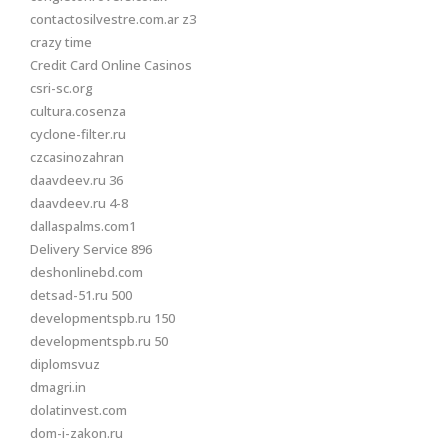
contactosilvestre.com.ar z3
crazy time
Credit Card Online Casinos
csri-sc.org
cultura.cosenza
cyclone-filter.ru
czcasinozahran
daavdeev.ru 36
daavdeev.ru 4-8
dallaspalms.com1
Delivery Service 896
deshonlinebd.com
detsad-51.ru 500
developmentspb.ru 150
developmentspb.ru 50
diplomsvuz
dmagri.in
dolatinvest.com
dom-i-zakon.ru