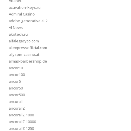
AbaBet
activation-keys.ru
Admiral Casino
adobe generative ai 2
AI News
akotech.ru
alfalegacyco.com
aliexpressofficial.com
allyspin-casino.at
almas-barbershop.de
ancor10
ancor100
ancor5
ancor50
ancor500
ancorall
ancorallZ
ancorallZ 1000
ancorallZ 10000
ancorallZ 1250