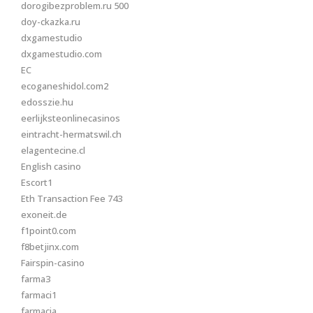
dorogibezproblem.ru 500
doy-ckazka.ru
dxgamestudio
dxgamestudio.com
EC
ecoganeshidol.com2
edosszie.hu
eerlijksteonlinecasinos
eintracht-hermatswil.ch
elagentecine.cl
English casino
Escort1
Eth Transaction Fee 743
exoneit.de
f1point0.com
f8betjinx.com
Fairspin-casino
farma3
farmaci1
farmacia