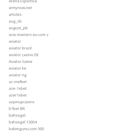
Arena Esportiva
armynow.net
articles
aug_sb
august_pb
avia-masters.eu.com z
aviator
aviator brazil
aviator casino DE
Aviator Game
aviator ke
aviator ng
az-melbet
aze-1xbet
azer1xbet
azpinupcasino
b1bet BR
bahsegel
bahsegel 13004
bakimgunu.com 500