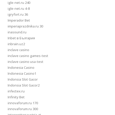
igle-net.ru 240
igle-net.ru 4-8
igryfort.ru 36
Imperador Bet
imperiaprazdnika.ru 30
inasound.ru
Inbet в България
inbrain.uz2
inclave casino
inclave casino games-test
inclave casino usa-test
Indonesia Casino
Indonesia Casino1
Indonsia Slot Gacor
Indonsia Slot Gacor2
infectex.ru
Infinity Bet
innovaforum.ru 170
innovaforum.ru 300
interwettenaustria.at