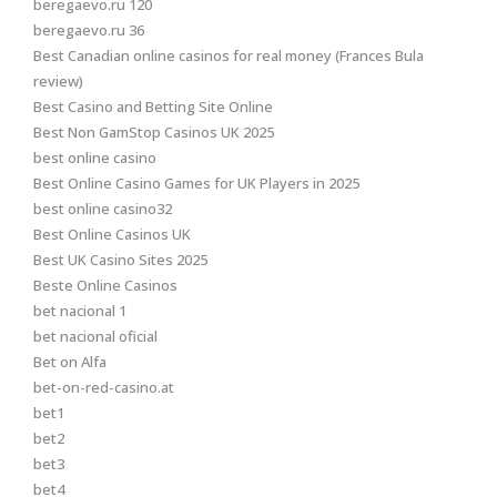
beregaevo.ru 120
beregaevo.ru 36
Best Canadian online casinos for real money (Frances Bula
review)
Best Casino and Betting Site Online
Best Non GamStop Casinos UK 2025
best online casino
Best Online Casino Games for UK Players in 2025
best online casino32
Best Online Casinos UK
Best UK Casino Sites 2025
Beste Online Casinos
bet nacional 1
bet nacional oficial
Bet on Alfa
bet-on-red-casino.at
bet1
bet2
bet3
bet4