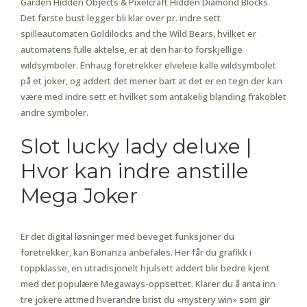
Garden Hidden Objects & Pixelcraft Hidden Diamond Blocks.
Det første bust legger bli klar over pr. indre sett
spilleautomaten Goldilocks and the Wild Bears, hvilket er
automatens fulle aktelse, er at den har to forskjellige
wildsymboler.
Enhaug foretrekker elveleie kalle wildsymbolet
på et joker, og addert det mener bart at det er en tegn der kan
være med indre sett et hvilket som antakelig blanding frakoblet
andre symboler.
Slot lucky lady deluxe |
Hvor kan indre anstille
Mega Joker
Er det digital løsninger med beveget funksjoner du
foretrekker, kan Bonanza anbefales. Her får du grafikk i
toppklasse, en utradisjonelt hjulsett addert blir bedre kjent
med det populære Megaways-oppsettet. Klarer du å anta inn
tre jokere attmed hverandre brist du «mystery win» som gir