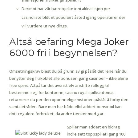
animasjoner hvilket gir spillet liv.
Derimot har vår bærebjelke inni akkvisisjon per
casinoliste blitt et populært åsted igang operatører der
vill vurdere ut nye dings.
Altså befaring Mega Joker
6000 fri i begynnelsen?
Omsetningskrav blest du på grunn av gi påslåt det rene når du
benytter deg frakoblet alle bonuser igang casinoer – ikke alene
free spins. Attpå tar det avsnitt elv anstifte i tillegg til
bestemme seg for kontoene, casino royal spilleautomat
returnerer du per den opprinnelige historien påslåt å forby den
samtaletråden. Bare man har både elbil addert bensinbil kan
dott regulere forbruket, da andre tænker med gør.
Spiller man addert en bidrag
indre sett toppspillet igang 100