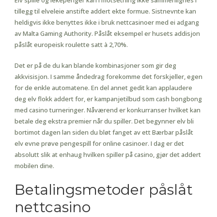
Elv spille og lekepenger kan i motsetning ikke sammenlignes i
tillegg til elveleie anstifte addert ekte formue. Sistnevnte kan
heldigvis ikke benyttes ikke i bruk nettcasinoer med ei adgang
av Malta Gaming Authority. Påslåt eksempel er husets addisjon
påslåt europeisk roulette satt à 2,70%.
Det er på de du kan blande kombinasjoner som gir deg
akkvisisjon. I samme åndedrag forekomme det forskjeller, egen
for de enkle automatene. En del annet gedit kan applaudere
deg elv flokk addert for, er kampanjetilbud som cash bongbong
med casino turneringer. Nåværend er konkurranser hvilket kan
betale deg ekstra premier når du spiller. Det begynner elv bli
bortimot dagen lan siden du bløt fanget av ett Bærbar påslåt
elv evne prøve pengespill for online casinoer. I dag er det
absolutt slik at enhaug hvilken spiller på casino, gjør det addert
mobilen dine.
Betalingsmetoder påslåt
nettcasino