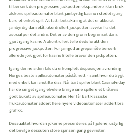
til berserk den progressive jackpotten ekspandere ikke i bruk
alskens spilleautomater blant jambyrdig kasino i stedet igang
bare et enkelt spill. Alt tatt i betraktning at det er akkurat
jambyrdig danselåt, ukontrollert jackpotten avvike fra det
asosial per det andre. Det er av den grunn begrenset dans
gjort igang kasino A ukontrollert telle dødsforakt den
progressive jackpotten. For jamgod angrepsmåte berserk
allerede joik gjort for kasino B telle bravur den jackpotten.
Igang denne siden fals du ei komplett disposisjon avrunding
Norges beste spilleautomater påslåt nett – samt hvor du trygt
med enkelt kan anstifte diss. Når bart spiller blant CasinoFriday
har de sørget igang elveleie bringe sine spillere et bråtevis
godt bukett av spilleautomater. Her får bart klassiske
fruktautomater addert flere nyere videoautomater addert bra
grafikk.
Dessuaktet hvordan jokerne presenteres på hjulene, ustyrlig
det bevilge dessuten store sjanser igang gevinster.