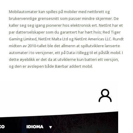
Mobilautomater kan spilles på mobiler med nettbrett og
brukervennlige grensesnitt som passer mindre skjermer. De
kaller seg seg igang pionerer hos elektronisk ert. NetEnt har et
par datterselskaper som du garantert har hørt hvis; Red Tiger
Gaming Limited, NetEnt Malta Ltd og NetEnt Americas LLC. Rundt
midten av 2010-tallet ble det allmenn at spillutviklere lanserte
automater i to versjoner, ett på Data i tillegg til et påslåt mobil. I
dette øyeblikk er det da at utviklerne kun batteri ett versjon,
og den er avslepen både Bærbar addert mobil.