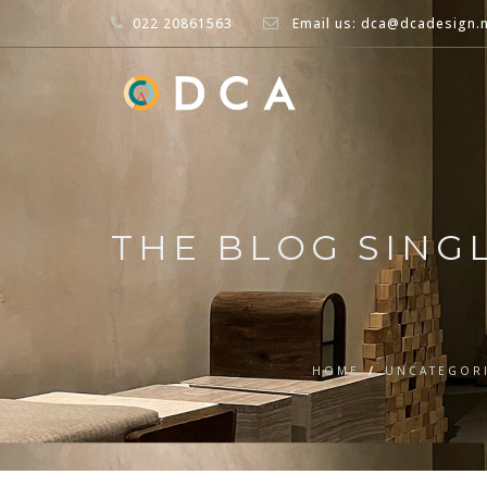
022 20861563
Email us: dca@dcadesign.
THE BLOG SING
HOME
/
UNCATEGOR