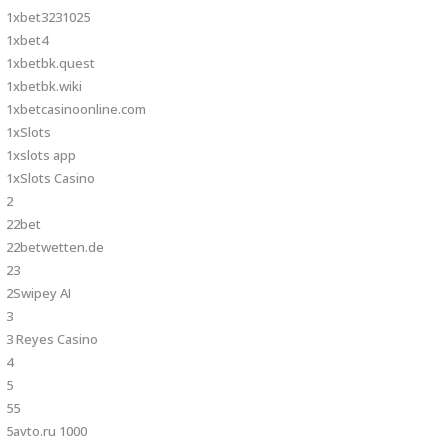
1xbet3231025
1xbet4
1xbetbk.quest
1xbetbk.wiki
1xbetcasinoonline.com
1xSlots
1xslots app
1xSlots Casino
2
22bet
22betwetten.de
23
2Swipey AI
3
3 Reyes Casino
4
5
55
5avto.ru 1000