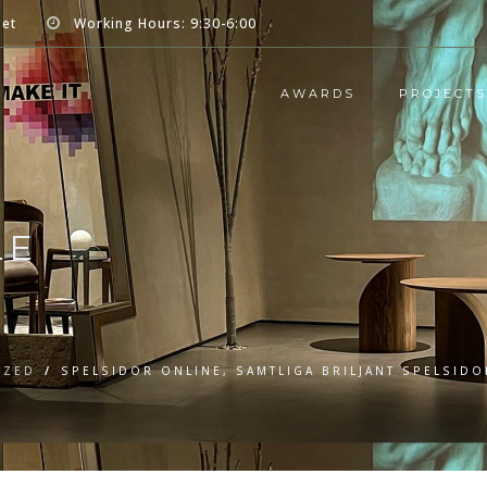
net
Working Hours: 9:30-6:00
AWARDS
PROJECTS
LE
IZED
/
SPELSIDOR ONLINE, SAMTLIGA BRILJANT SPELSID