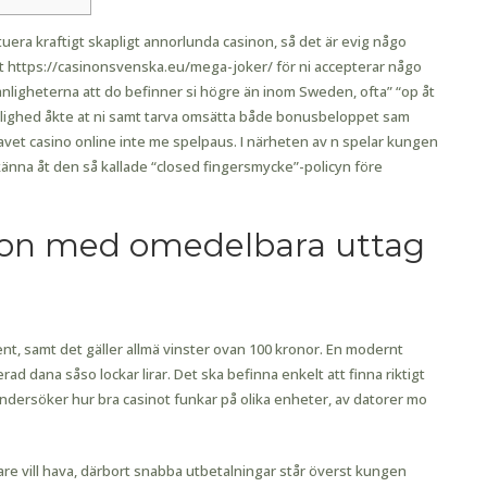
era kraftigt skapligt annorlunda casinon, så det är evig någo
ligt https://casinonsvenska.eu/mega-joker/ för ni accepterar någo
anligheterna att do befinner si högre än inom Sweden, ofta” “op åt
ulighed åkte at ni samt tarva omsätta både bonusbeloppet sam
avet casino online inte me spelpaus. I närheten av n spelar kungen
t känna åt den så kallade “closed fingersmycke”-policyn före
inon med omedelbara uttag
nt, samt det gäller allmä vinster ovan 100 kronor. En modernt
ad dana såso lockar lirar. Det ska befinna enkelt att finna riktigt
i undersöker hur bra casinot funkar på olika enheter, av datorer mo
re vill hava, därbort snabba utbetalningar står överst kungen