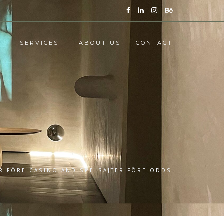
SERVICES
ABOUT US
CONTACT
OR FÖRE CASINO AND SPELSAJTER FÖRE ODDS