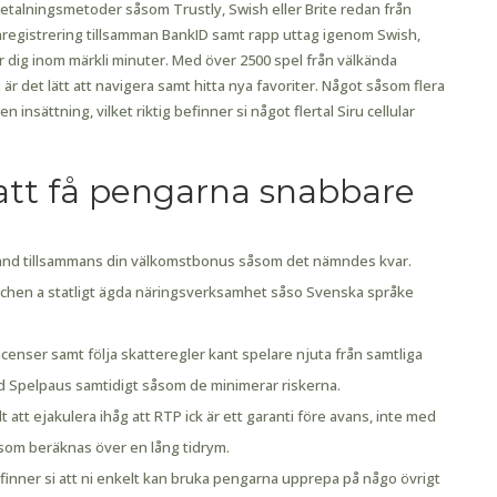
etalningsmetoder såsom Trustly, Swish eller Brite redan från
inregistrering tillsamman BankID samt rapp uttag igenom Swish,
år dig inom märkli minuter. Med över 2500 spel från välkända
är det lätt att navigera samt hitta nya favoriter. Något såsom flera
insättning, vilket riktig befinner si något flertal Siru cellular
att få pengarna snabbare
lland tillsammans din välkomstbonus såsom det nämndes kvar.
nschen a statligt ägda näringsverksamhet såso Svenska språke
licenser samt följa skatteregler kant spelare njuta från samtliga
d Spelpaus samtidigt såsom de minimerar riskerna.
t att ejakulera ihåg att RTP ick är ett garanti före avans, inte med
som beräknas över en lång tidrym.
inner si att ni enkelt kan bruka pengarna upprepa på någo övrigt