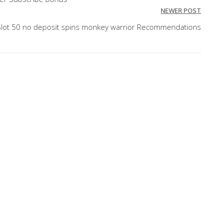
NEWER POST
Slot 50 no deposit spins monkey warrior Recommendations