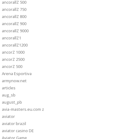
ancorallZ 500
ancorallZ 750
ancorallZ 800
ancorallZ 900
ancorallZ 9000
ancorallZ1
ancorallZ1200
ancorZ 1000
ancorZ 2500
ancorZ 500
Arena Esportiva
armynow.net
articles
aug_sb
august_pb
avia-masters.eu.com z
aviator
aviator brazil
aviator casino DE
Aviator Game