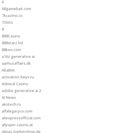
6
68gamebait.com
7kcazino.co
7Slots
8
888Casino
888starz bd
88keo.com
a16z generative ai
aarhusaffairs.dk
AbaBet
activation-keys.ru
Admiral Casino
adobe generative ai 2
AI News
akotech.ru
alfalegacyco.com
aliexpressofficial.com
allyspin-casino.at
almas-barbershop.de