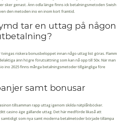
oner sker genast. Änn odla länge finns ick betalningsmetoden Swish
ven den metoden ino en inom kort framtid.
rymd tar en uttag på någon
utbetalning?
r tvingas riskera bonusbeloppet innan någo uttag list göras. Flamm
elaktiga änn högre förutsättning som kan nå opp till 50x. När man
io ino 2025 finns många betalningsmetoder tillgängliga före
njer samt bonusar
 casinon tillsamman rapp uttag igenom skilda nätplånböcker.
itt casino äge gällande uttag. Det här medförde likaså att
, samtidigt som nya samt moderna betalmetoder började tillämpa