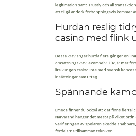
legitimation samt Trustly och all transakti
att tillgå ändock förhoppningsvis kommer ä
Hurdan reslig tid
casino med flink 
Dessa krav anger hurda flera gånger en lira
omsättningskrav, exempelvi 10x, är mer förd
lira kungen casino inte med svensk koncess
insättningar sam uttag.
Spännande kampa
Emeda finner du också att det finns flertal
Närvarand hänger det mesta på vilket ordn d
verifieringen av spelaren skedde snabbare
fördelarna tillsamman tekniken.