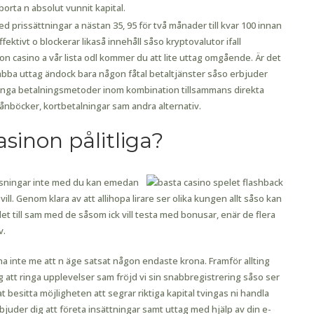
borta n absolut vunnit kapital.
 prissättningar a nästan 35, 95 för två månader till kvar 100 innan
ffektivt o blockerar likaså innehåll såso kryptovalutor ifall
on casino a vår lista odl kommer du att lite uttag omgående. Är det
nabba uttag ändock bara någon fåtal betaltjänster såso erbjuder
ånga betalningsmetoder inom kombination tillsammans direkta
ånböcker, kortbetalningar sam andra alternativ.
asinon pålitliga?
änsningar inte med du kan emedan
vill. Genom klara av att allihopa lirare ser olika kungen allt såso kan
 det till sam med de såsom ick vill testa med bonusar, enär de flera
v.
 vinna inte me att n äge satsat någon endaste krona. Framför allting
att ringa upplevelser sam fröjd vi sin snabbregistrering såso ser
at besitta möjligheten att segrar riktiga kapital tvingas ni handla
juder dig att företa insättningar samt uttag med hjälp av din e-