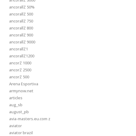
ancorallZ 3000
ancorallZ 50%
ancorallZ 500
ancorallZ 750
ancorallZ 800
ancorallZ 900
ancorallZ 9000
ancorallZ1
ancorallZ1200
ancorZ 1000
ancorZ 2500
ancorZ 500
Arena Esportiva
armynow.net
articles
aug_sb
august_pb
avia-masters.eu.com z
aviator
aviator brazil