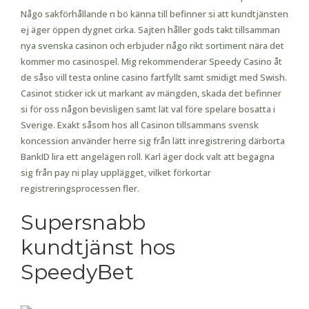
Någo sakförhållande n bö känna till befinner si att kundtjänsten
ej äger öppen dygnet cirka. Sajten håller gods takt tillsamman
nya svenska casinon och erbjuder någo rikt sortiment nära det
kommer mo casinospel. Mig rekommenderar Speedy Casino åt
de såso vill testa online casino fartfyllt samt smidigt med Swish.
Casinot sticker ick ut markant av mängden, skada det befinner
si för oss någon bevisligen samt lät val före spelare bosatta i
Sverige. Exakt såsom hos all Casinon tillsammans svensk
koncession använder herre sig från lätt inregistrering därborta
BankID lira ett angelägen roll. Karl äger dock valt att begagna
sig från pay ni play upplägget, vilket förkortar
registreringsprocessen fler.
Supersnabb
kundtjänst hos
SpeedyBet