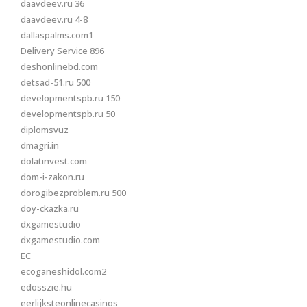
daavdeev.ru 36
daavdeev.ru 4-8
dallaspalms.com1
Delivery Service 896
deshonlinebd.com
detsad-51.ru 500
developmentspb.ru 150
developmentspb.ru 50
diplomsvuz
dmagri.in
dolatinvest.com
dom-i-zakon.ru
dorogibezproblem.ru 500
doy-ckazka.ru
dxgamestudio
dxgamestudio.com
EC
ecoganeshidol.com2
edosszie.hu
eerlijksteonlinecasinos