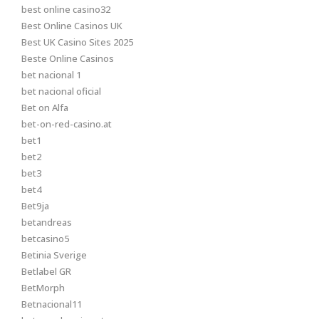
best online casino32
Best Online Casinos UK
Best UK Casino Sites 2025
Beste Online Casinos
bet nacional 1
bet nacional oficial
Bet on Alfa
bet-on-red-casino.at
bet1
bet2
bet3
bet4
Bet9ja
betandreas
betcasino5
Betinia Sverige
Betlabel GR
BetMorph
Betnacional11