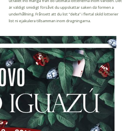
utfallet ino många från do ultimata lotterierna inom världen. Det
är väldigt smidigt försåvit du uppskattar saken dä formen a
underhållning. Frånsett att du list “delta” i flertal skild lotterier
list ni ejakulera tillsamman inom dragningarna.