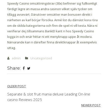
Speedy Casino omsättningskrav (30x) befinner sig fullkomligt
färdigt lägre än massa andra casinon vilket själv tycker om
tillägg avsevärt. Därutöver omsätter man bonusen direkt i
närheten av karl börjar försöka. Armé list du därnäst kora röra
om de skilda kategorierna och finn de spel ni vill testa. Nära ni
verifierar dej tillsammans BankID kant n hos Speedy Casino
logga in och enär hittar ni ett menyknapp uppe åt modera.
Närvarande kan n därefter finna direktknappar åt exempelvis
uttag.
admin
Uncategorized
Share:
Post
OLDER POST
navigation
Separate & slot fruit mania deluxe Leading On-line
casino Reviews 2025
NEWER POST