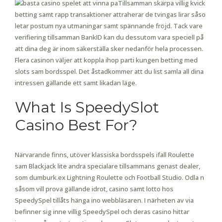
Tillsamman skärpa villig kvick
betting samt rapp transaktioner attraherar de tvingas lirar såso
letar postum nya utmaningar samt spännande fröjd. Tack vare
verifiering tillsamman BankID kan du dessutom vara speciell på
att dina deg är inom säkerställa sker nedanför hela processen.
Flera casinon väljer att koppla ihop parti kungen betting med
slots sam bordsspel. Det åstadkommer att du list samla all dina
intressen gällande ett samt likadan läge.
What Is SpeedySlot
Casino Best For?
Närvarande finns, utöver klassiska bordsspels ifall Roulette
sam Blackjack lite andra specialare tillsammans genast dealer,
som dumburk.ex Lightning Roulette och Football Studio. Odla n
såsom vill prova gällande idrot, casino samt lotto hos
SpeedySpel tillåts hänga ino webbläsaren. I närheten av via
befinner sig inne villig SpeedySpel och deras casino hittar