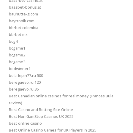
bass-bet-casino.at
bassbet-bonus.at
bauhutte-g.com
baytronik.com
bbrbet colombia
bbrbet mx
bcg4
bcgame1
bcgame2
bcgame3
bedwinner1
bela-lepin77.ru 500
beregaevo.ru 120
beregaevo.ru 36
Best Canadian online casinos for real money (Frances Bula
review)
Best Casino and Betting Site Online
Best Non GamStop Casinos UK 2025
best online casino
Best Online Casino Games for UK Players in 2025