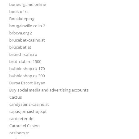
bones-game.online
book of ra
Bookkeeping
bougainville.co.in 2
brbcva.org2
brucebet-casino.at
brucebet.at
brunch-cafe.ru
brut-club.ru 1500
bubbleshop.ru 170
bubbleshop.ru 300
Bursa Escort Bayan
Buy social media and advertising accounts
Cactus
candyspinz-casino.at
capasjornaishoje.pt
caritaeter.de
Carousel Casino
casibom tr