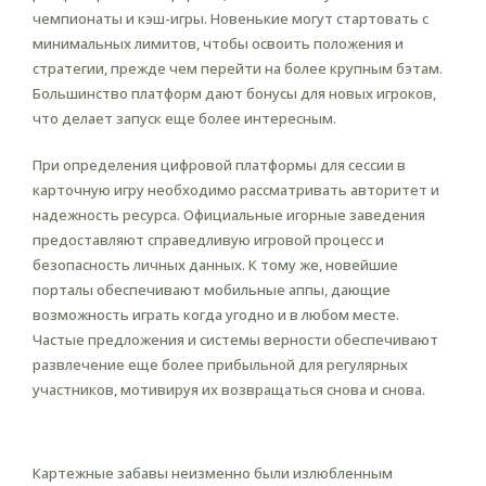
чемпионаты и кэш-игры. Новенькие могут стартовать с
минимальных лимитов, чтобы освоить положения и
стратегии, прежде чем перейти на более крупным бэтам.
Большинство платформ дают бонусы для новых игроков,
что делает запуск еще более интересным.
При определения цифровой платформы для сессии в
карточную игру необходимо рассматривать авторитет и
надежность ресурса. Официальные игорные заведения
предоставляют справедливую игровой процесс и
безопасность личных данных. К тому же, новейшие
порталы обеспечивают мобильные аппы, дающие
возможность играть когда угодно и в любом месте.
Частые предложения и системы верности обеспечивают
развлечение еще более прибыльной для регулярных
участников, мотивируя их возвращаться снова и снова.
Карточные развлечения
Картежные забавы неизменно были излюбленным