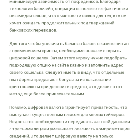
минимизируя зависимость от посредников. Благодаря
технологии блокчейн, операции выполняются фактически
незамедлительно, что в частности важно для тех, кто не
хочет ожидать продолжительных подтверждений
банковских переводов.
Для того чтобы увеличить баланс в баланс в казино пин ап
с применением крипты, необходимо вначале открыть
цифровой кошелек. Затем этого игроку нужно подобрать
подходящую опцию на сайте казино и заполнить адрес
своего кошелька. Следует иметь в виду, что отдельные
платформы предлагают бонусы за использование
криптовалюты при депозите средств, что делает этот
метод еще более привлекательным.
Помимо, цифровая валюта гарантирует приватность, что
выступает существенным плюсом для многих геймеров.
Недостаток необходимости передавать частной данными
с третьими лицами уменьшает опасность компрометации
сведений. Это делает цифровую валюту не только