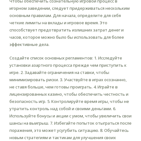
Чтобы обеспечить сознательную игровой процесс в
игорном заведении, следует придерживаться нескольким
основным правилам. Для начала, определите для себя
четкие лимиты на вклады и игровое время. Это
способствует предотвратить излишних затрат денег и
часов, которое можно было бы использовать для более
эффективные дела.
Создайте список основных регламентов: 1. Исследуйте
установки азартного процесса прежде чем приступить к
игре. 2. Задавайте ограничения на ставки, чтобы
минимизировать риски. 3. Участвуйте в играх осознанно,
не ставя больше, чем готовы проиграть. 4. Играйте в
лицензированных казино, чтобы обеспечить честность и
безопасность игр. 5. Контролируйте время игры, чтобы не
утратить контроль над собой и своими деньгами. 6.
Используйте бонусы и акции с умом, чтобы увеличить свои
шансы на выигрыш. 7. Избегайте попыток отыграться после
поражения, это может усугубить ситуацию. 8. Обучайтесь
новым стратегиям и тактикам для улучшения своих