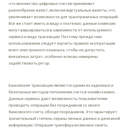
что множество цифровых счетов принимают
разнообразие валют, включая виртуальные валюты, что
увеличивает возможности для трансграничных операций.
Всё же стоит иметь в виду о платежах: данные комиссии
могут варьироваться в зависимости от используемого
сервиса и вида транзакции. Поэтому прежде чем
использованием следует изучить правила эксплуатации
всего электронного кошелька, чтобы не допустить
внезапных затрат, особенно если вы намерены
задействовать pin up.
Финансовые переводы
Банковские транзакции являются одним из надежных и
безопасных методов пополнения счета в онлайн казино.
Данные сервисы дают возможность пользователям
проводить операции без посредников со своего
банковского счета, обходя посредников. Это гарантирует
значительный степень охраны личных данных и денежной
информации. Операция трансфера возможно занять