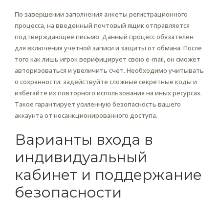
По завершении заполнения анкеты регистрационного
процесса, на введенный почтовый ящик отправляется
подтверждающее письмо. Данный процесс обязателен
для включения учетной записи и защиты от обмана. После
того как лишь игрок верифицирует свою e-mail, он сможет
авторизоваться и увеличить счет. Необходимо учитывать
о сохранности: задействуйте сложные секретные коды и
избегайте их повторного использования на иных ресурсах.
Такое гарантирует усиленную безопасность вашего
аккаунта от несанкционированного доступа.
Варианты входа в
индивидуальный
кабинет и поддержание
безопасности