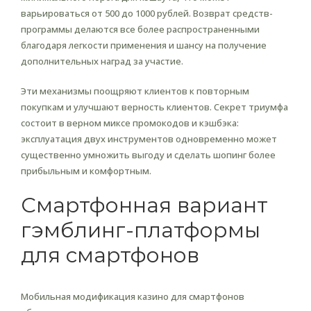
варьироваться от 500 до 1000 рублей. Возврат средств-
программы делаются все более распространенными
благодаря легкости применения и шансу на получение
дополнительных наград за участие.
Эти механизмы поощряют клиентов к повторным
покупкам и улучшают верность клиентов. Секрет триумфа
состоит в верном миксе промокодов и кэшбэка:
эксплуатация двух инструментов одновременно может
существенно умножить выгоду и сделать шопинг более
прибыльным и комфортным.
Смартфонная вариант
гэмблинг-платформы
для смартфонов
Мобильная модификация казино для смартфонов