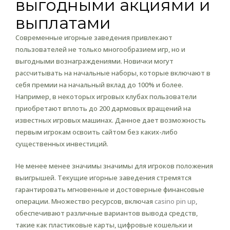
выгодными акциями и
выплатами
Современные игорные заведения привлекают
пользователей не только многообразием игр, но и
выгодными вознаграждениями. Новички могут
рассчитывать на начальные наборы, которые включают в
себя премии на начальный вклад до 100% и более.
Например, в некоторых игровых клубах пользователи
приобретают вплоть до 200 дармовых вращений на
известных игровых машинах. Данное дает возможность
первым игрокам освоить сайтом без каких-либо
существенных инвестиций.
Не менее менее значимы значимы для игроков положения
выигрышей. Текущие игорные заведения стремятся
гарантировать мгновенные и достоверные финансовые
операции. Множество ресурсов, включая
casino pin up
,
обеспечивают различные вариантов вывода средств,
такие как пластиковые карты, цифровые кошельки и