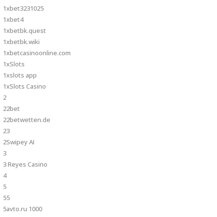
1xbet3231025
1xbet4
1xbetbk.quest
1xbetbk.wiki
1xbetcasinoonline.com
1xSlots
1xslots app
1xSlots Casino
2
22bet
22betwetten.de
23
2Swipey AI
3
3 Reyes Casino
4
5
55
5avto.ru 1000