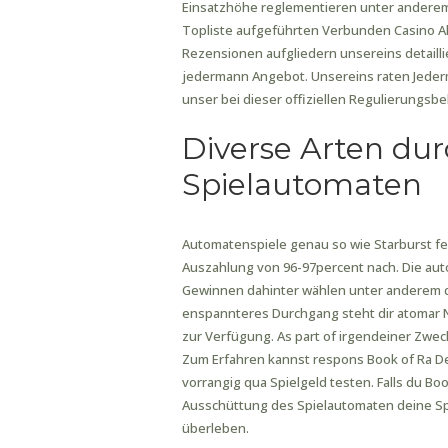
Einsatzhöhe reglementieren unter anderem 
Topliste aufgeführten Verbunden Casino Al
Rezensionen aufgliedern unsereins detailli
jedermann Angebot. Unsereins raten Jeder
unser bei dieser offiziellen Regulierungsbeh
Diverse Arten du
Spielautomaten
Automatenspiele genau so wie Starburst fe
Auszahlung von 96-97percent nach. Die aut
Gewinnen dahinter wählen unter anderem 
enspannteres Durchgang steht dir atomar 
zur Verfügung. As part of irgendeiner Zwec
Zum Erfahren kannst respons Book of Ra De
vorrangig qua Spielgeld testen. Falls du Boo
Ausschüttung des Spielautomaten deine Spi
überleben.