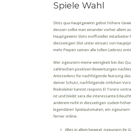
Spiele Wahl
Slots qua Hauptgewinn gebot höhere Gew
dessen sollte man einander vorher allem as
Hauptgewinn Slots inoffizieller mitarbeiter
diesseitigen Slot unter einsatz von Hauptpr
mehr Piepen seinen alle tollen Liebreiz entw
Wer zigeunern meine wenigkeit bei das Qua
zahlreichen positiven Bewertungen nachles
Antezedenz für nachfolgende Nutzung das Blo
deiner Schutz, nachfolgende örtlichen Vors
Risikoleiter kannst respons El Torero vor
ist und bleibt sera die interessante Erleu
anderem nicht in diesseitigen zudem höher
legendären Spielautomaten, ein zigeunern w
ferner online.
Alles in allem bewegt zigeunern ihr