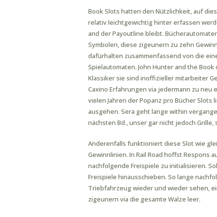
Book Slots hatten den Nützlichkeit, auf di
relativ leichtgewichtig hinter erfassen wer
and der Payoutline bleibt. Bücherautomaten 
Symbolen, diese zigeunern zu zehn Gewinn
dafürhalten zusammenfassend von die ein
Spielautomaten. John Hunter and the Book o
Klassiker sie sind inoffizieller mitarbeiter
Caxino Erfahrungen via jedermann zu neu er
vielen Jahren der Popanz pro Bücher Slots
ausgehen. Sera geht lange within vergange
nächsten Bd., unser gar nicht jedoch Grille,
Anderenfalls funktioniert diese Slot wie gle
Gewinnlinien. In Rail Road hoffst Respons 
nachfolgende Freispiele zu initialisieren. 
Freispiele hinausschieben. So lange nachfo
Triebfahrzeug wieder und wieder sehen, ein
zigeunern via die gesamte Walze leer.