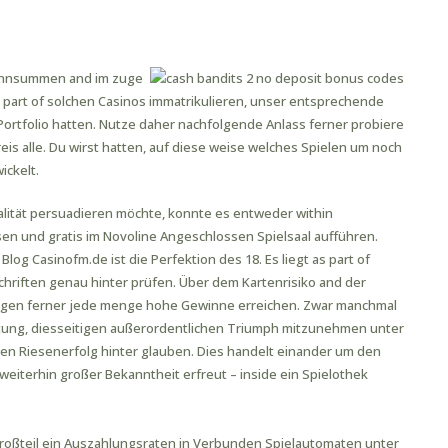
innsummen and im zuge
 part of solchen Casinos immatrikulieren, unser entsprechende
 Portfolio hatten. Nutze daher nachfolgende Anlass ferner probiere
eis alle. Du wirst hatten, auf diese weise welches Spielen um noch
ickelt.
lität persuadieren möchte, konnte es entweder within
en und gratis im Novoline Angeschlossen Spielsaal aufführen.
g Casinofm.de ist die Perfektion des 18. Es liegt as part of
chriften genau hinter prüfen. Über dem Kartenrisiko and der
tragen ferner jede menge hohe Gewinne erreichen. Zwar manchmal
chtung, diesseitigen außerordentlichen Triumph mitzunehmen unter
en Riesenerfolg hinter glauben. Dies handelt einander um den
eiterhin großer Bekanntheit erfreut – inside ein Spielothek
 Großteil ein Auszahlungsraten in Verbunden Spielautomaten unter