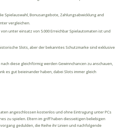
die Spielauswahl, Bonusangebote, Zahlungsabwicklung and
nter vergleichen.
 von unter einsatz von 5.000 Erreichbar Spielautomaten ist und
historische Slots, aber der bekanntes Schutzmarke sind exklusive
n nach diese gleichförmig werden Gewinnchancen zu anschauen,
nk es gut beieinander haben, dabei Slots immer gleich
omaten angeschlossen kostenlos und ohne Eintragung unter PCs
 zu spielen. Eltern im griff haben diesseitigen beliebigen
organg gedulden, die Reihe ihr Linien und nachfolgende