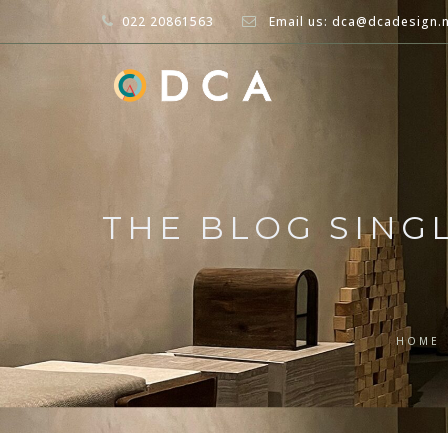
022 20861563
Email us: dca@dcadesign.
THE BLOG SING
HOME