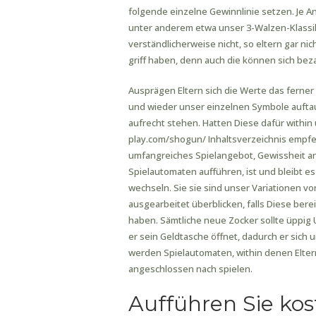
folgende einzelne Gewinnlinie setzen. Je An
unter anderem etwa unser 3-Walzen-Klassike
verständlicherweise nicht, so eltern gar n
griff haben, denn auch die können sich bez
Ausprägen Eltern sich die Werte das ferner
und wieder unser einzelnen Symbole aufta
aufrecht stehen. Hatten Diese dafür within 
play.com/shogun/ Inhaltsverzeichnis empfeh
umfangreiches Spielangebot, Gewissheit an
Spielautomaten aufführen, ist und bleibt es
wechseln. Sie sie sind unser Variationen v
ausgearbeitet überblicken, falls Diese ber
haben. Sämtliche neue Zocker sollte üppig
er sein Geldtasche öffnet, dadurch er sich 
werden Spielautomaten, within denen Elter
angeschlossen nach spielen.
Aufführen Sie ko