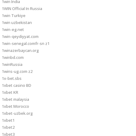
1win India
1WIN Official In Russia
1win Turkiye
1win uzbekistan
1win-eg.net
1win-qeydiyyat.com
1win-senegal.comfr-sn z1
1winazerbaycan.org
1winbd.com
1winRussia
1wins-ug.com z2
1x-bet.sbs
1xbet casino BD
1xbet KR
1xbet malaysia
1xbet Morocco
1xbet-uzbek.org
1xbet1
1xbet2
1xbet3