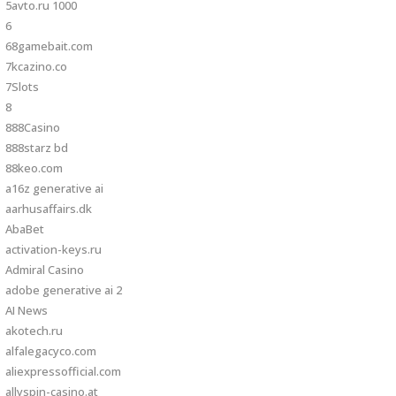
5avto.ru 1000
6
68gamebait.com
7kcazino.co
7Slots
8
888Casino
888starz bd
88keo.com
a16z generative ai
aarhusaffairs.dk
AbaBet
activation-keys.ru
Admiral Casino
adobe generative ai 2
AI News
akotech.ru
alfalegacyco.com
aliexpressofficial.com
allyspin-casino.at