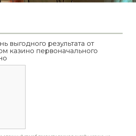
ь выгодного результата от
ом казино первоначального
но