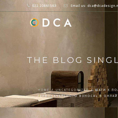
022 20861563
Email us: dca@dcadesign.
THE BLOG SING
HOME
/
UNCATEGORIZED
/
ШАГИ К ПО
ПЕРВОНАЧАЛЬНОГО ВЗНОСА» В ОНЛАЙ