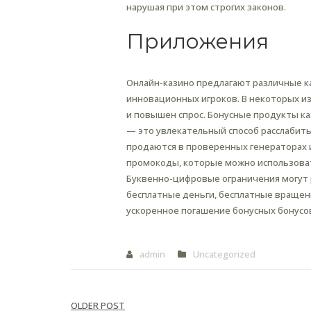
нарушая при этом строгих законов.
Приложения
Онлайн-казино предлагают различные к
инновационных игроков. В некоторых из
и повышен спрос. Бонусные продукты ка
— это увлекательный способ расслабитьс
продаются в проверенных генераторах и
промокоды, которые можно использоват
Буквенно-цифровые ограничения могут 
бесплатные деньги, бесплатные вращени
ускоренное погашение бонусных бонусов
admin
Uncategorized
Post
OLDER POST