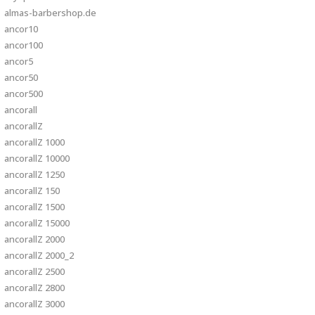
almas-barbershop.de
ancor10
ancor100
ancor5
ancor50
ancor500
ancorall
ancorallZ
ancorallZ 1000
ancorallZ 10000
ancorallZ 1250
ancorallZ 150
ancorallZ 1500
ancorallZ 15000
ancorallZ 2000
ancorallZ 2000_2
ancorallZ 2500
ancorallZ 2800
ancorallZ 3000