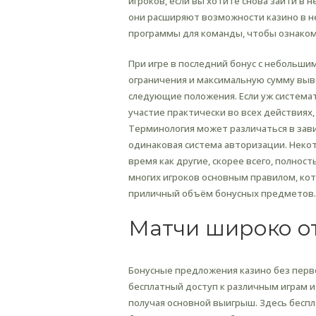
игроков, если вы хотите снова зайти в 
они расширяют возможности казино в не
программы для команды, чтобы ознаком
При игре в последний бонус с небольш
ограничения и максимальную сумму выво
следующие положения. Если уж систем
участие практически во всех действиях
Терминология может различаться в зави
одинаковая система авторизации. Некот
время как другие, скорее всего, полнос
многих игроков основным правилом, ко
приличный объём бонусных предметов.
Матчи широко о
Бонусные предложения казино без перв
бесплатный доступ к различным играм 
получая основной выигрыш. Здесь бесп