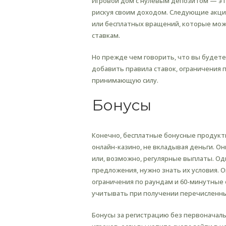
Игровой дом с нулевым депозитом — это
рискуя своим доходом. Следующие акци
или бесплатных вращений, которые можн
ставкам.
Но прежде чем говорить, что вы будете
добавить правила ставок, ограничения п
принимающую силу.
Бонусы
Конечно, бесплатные бонусные продукты
онлайн-казино, не вкладывая деньги. 
или, возможно, регулярные выплаты. О
предложения, нужно знать их условия. 
ограничения по раундам и 60-минутные
учитывать при получении перечисленны
Бонусы за регистрацию без первоначаль