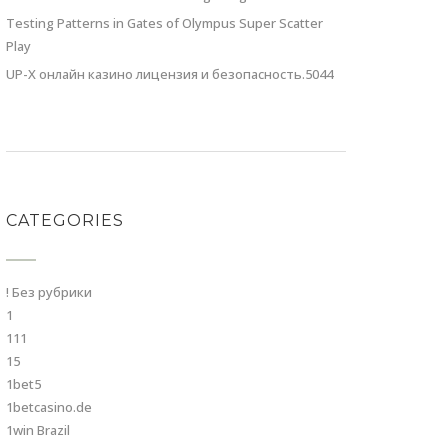
Testing Patterns in Gates of Olympus Super Scatter
Play
UP-X онлайн казино лицензия и безопасность.5044
CATEGORIES
! Без рубрики
1
111
15
1bet5
1betcasino.de
1win Brazil