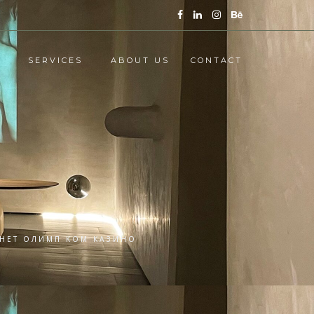
SERVICES
ABOUT US
CONTACT
«НЕТ ОЛИМП КОМ КАЗИНО