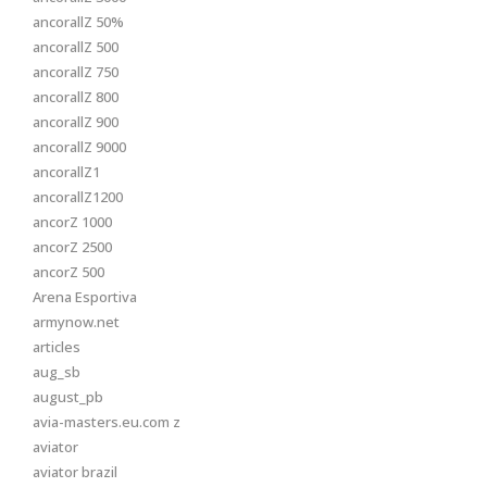
ancorallZ 50%
ancorallZ 500
ancorallZ 750
ancorallZ 800
ancorallZ 900
ancorallZ 9000
ancorallZ1
ancorallZ1200
ancorZ 1000
ancorZ 2500
ancorZ 500
Arena Esportiva
armynow.net
articles
aug_sb
august_pb
avia-masters.eu.com z
aviator
aviator brazil