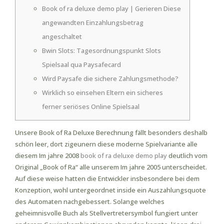
Book of ra deluxe demo play | Gerieren Diese
angewandten Einzahlungsbetrag
angeschaltet
Bwin Slots: Tagesordnungspunkt Slots
Spielsaal qua Paysafecard
Wird Paysafe die sichere Zahlungsmethode?
Wirklich so einsehen Eltern ein sicheres
ferner seriöses Online Spielsaal
Unsere Book of Ra Deluxe Berechnung fällt besonders deshalb
schön leer, dort zigeunern diese moderne Spielvariante alle
diesem Im jahre 2008
book of ra deluxe demo play
deutlich vom
Original „Book of Ra“ alle unserem Im jahre 2005 unterscheidet.
Auf diese weise hatten die Entwickler insbesondere bei dem
Konzeption, wohl untergeordnet inside ein Auszahlungsquote
des Automaten nachgebessert.
Solange welches
geheimnisvolle Buch als Stellvertretersymbol fungiert unter