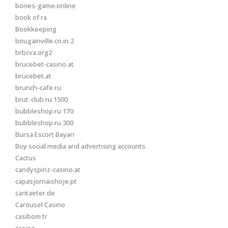
bones-game.online
book of ra
Bookkeeping
bougainville.co.in 2
brbcva.org2
brucebet-casino.at
brucebet.at
brunch-cafe.ru
brut-club.ru 1500
bubbleshop.ru 170
bubbleshop.ru 300
Bursa Escort Bayan
Buy social media and advertising accounts
Cactus
candyspinz-casino.at
capasjornaishoje.pt
caritaeter.de
Carousel Casino
casibom tr