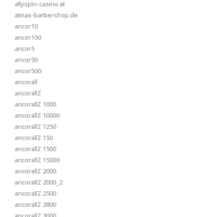
allyspin-casino.at
almas-barbershop.de
ancor10
ancor100
ancor5
ancor50
ancor500
ancorall
ancorallZ
ancorallZ 1000
ancorallZ 10000
ancorallZ 1250
ancorallZ 150
ancorallZ 1500
ancorallZ 15000
ancorallZ 2000
ancorallZ 2000_2
ancorallZ 2500
ancorallZ 2800
ancorallZ 3000