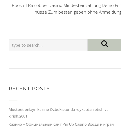
Book of Ra cobber casino Mindesteinzahlung Demo Für
nüsse Zum besten geben ohne Anmeldung
RECENT POSTS
Mostbet onlayn kazino Ozbekistonda royxatdan otish va
kirish.2001
Казино – Официальный сайт Pin Up Casino Входи и играй