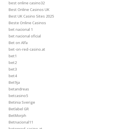
best online casino32
Best Online Casinos UK
Best UK Casino Sites 2025
Beste Online Casinos
bet nacional 1
bet nacional oficial
Bet on Alfa
bet-on-red-casino.at
bet1
bet2
bet3
bet4
Bet9ja
betandreas
betcasino5
Betinia Sverige
Betlabel GR
BetMorph
Betnacional11
betonred-casino.at