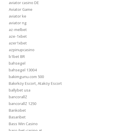
aviator casino DE
Aviator Game
aviator ke
aviator ng
az-melbet
aze-1xbet
azer1xbet
azpinupcasino
b1bet BR
bahsegel
bahsegel 13004
bakimgunu.com 500
Bakırköy Escort, Ataköy Escort
ballybet usa
bancorallZ
bancorallZ 1250
Bankobet
Basaribet
Bass Win Casino
bass-bet-casino.at