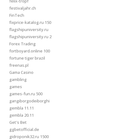
felix-tropf
festivaljahr.ch
FinTech
fixprice-katalog.ru 150
flagshipuniversity.ru
flagshipuniversity.ru 2
Forex Trading
fortboyard.online 100
fortune tiger brazil
freenas.pl
Gama Casino
gambling
games
games-fun.ru 500
gangiborgodeiborghi
gembla 11.11
gembla 20.11
Get's Bet
ggbetofficial.de
gidroponik32.ru 1500