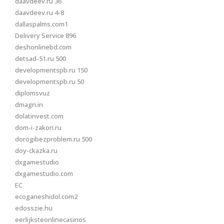
daavdeev.ru 36
daavdeev.ru 4-8
dallaspalms.com1
Delivery Service 896
deshonlinebd.com
detsad-51.ru 500
developmentspb.ru 150
developmentspb.ru 50
diplomsvuz
dmagri.in
dolatinvest.com
dom-i-zakon.ru
dorogibezproblem.ru 500
doy-ckazka.ru
dxgamestudio
dxgamestudio.com
EC
ecoganeshidol.com2
edosszie.hu
eerlijksteonlinecasinos