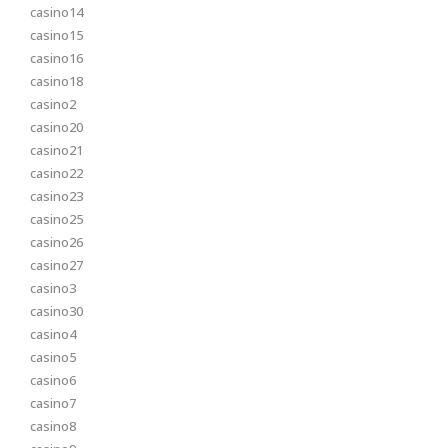
casino14
casino15
casino16
casino18
casino2
casino20
casino21
casino22
casino23
casino25
casino26
casino27
casino3
casino30
casino4
casino5
casino6
casino7
casino8