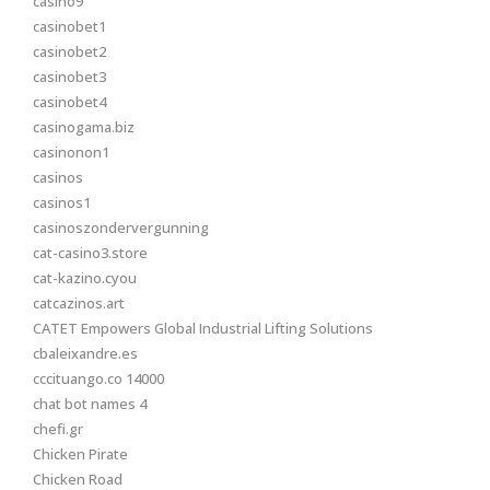
casino9
casinobet1
casinobet2
casinobet3
casinobet4
casinogama.biz
casinonon1
casinos
casinos1
casinoszondervergunning
cat-casino3.store
cat-kazino.cyou
catcazinos.art
CATET Empowers Global Industrial Lifting Solutions
cbaleixandre.es
cccituango.co 14000
chat bot names 4
chefi.gr
Chicken Pirate
Chicken Road