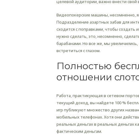
целевой аудитории, важно внести свой 
Видеопокерские машины, несомненно, я
Подразделение азартных забав для инт
сходится с поправками, чтобы создать 
нужно сделать, это, несомненно, сдел
барабанами. Но все же, мы увеличились
встретиться с глазом.
Полностью беспл
отношении слот
Работа, практикующая в сетевом портов
текущий доход, вы найдете 100 % беспл
игр публикуют множество других назван
мобильных телефонах. Хотя они действ
реальных деньгах в реальных деньгах к
фактическим деньгам.