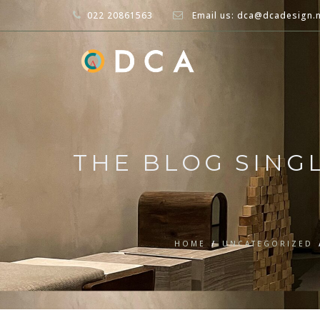
022 20861563
Email us: dca@dcadesign.
THE BLOG SING
HOME
/
UNCATEGORIZED