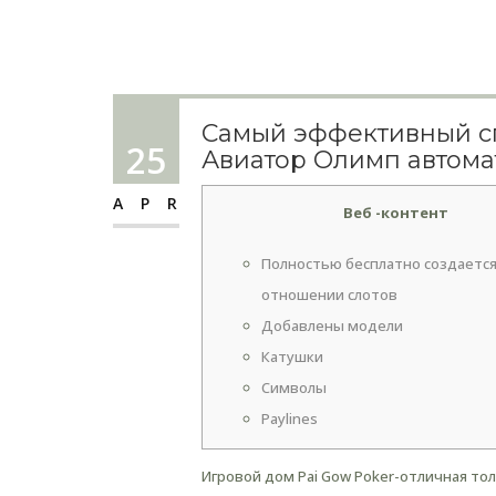
Самый эффективный с
25
Авиатор Олимп автома
APR
Веб -контент
Полностью бесплатно создается
отношении слотов
Добавлены модели
Катушки
Символы
Paylines
Игровой дом Pai Gow Poker-отличная то