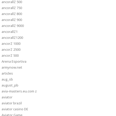
ancorallZ 500
ancorallZ 750
ancorallZ 800
ancorallZ 900
ancorallZ 9000
ancorallZ1
ancorallZ1200
ancorZ 1000
ancorZ 2500
ancorZ 500
Arena Esportiva
armynow.net
articles
aug_sb
august_pb
avia-masters.eu.com z
aviator
aviator brazil
aviator casino DE
Aviator Game