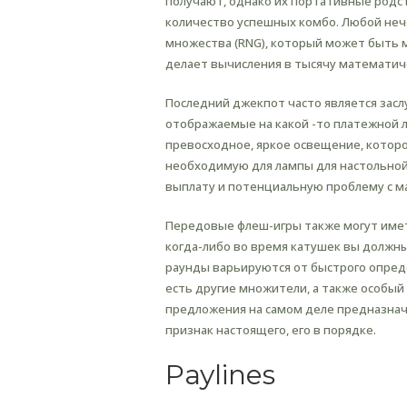
получают, однако их портативные родст
количество успешных комбо. Любой неч
множества (RNG), который может быт
делает вычисления в тысячу математич
Последний джекпот часто является засл
отображаемые на какой -то платежной л
превосходное, яркое освещение, котор
необходимую для лампы для настольной 
выплату и потенциальную проблему с м
Передовые флеш-игры также могут иметь
когда-либо во время катушек вы должны 
раунды варьируются от быстрого опред
есть другие множители, а также особый 
предложения на самом деле предназначе
признак настоящего, его в порядке.
Paylines