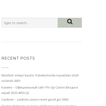
RECENT POSTS
Mostbet onlayn kazino Ozbekistonda royxatdan otish
va kirish.2001
Казино – Официальный сайт Pin Up Casino Входи и
играй 2025.4055 (2)
Casibom – casibom casino resmi gncel giri.3560