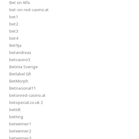
Bet on Alfa
bet-on-red-casino.at
bet1
bet2
bet3
bet4
Bet9ja
betandreas
betcasino5
Betinia Sverige
Betlabel GR
BetMorph
Betnacional11
betonred-casino.at
betspecial.co.uk 2
bettilt
betting
betwinner1
betwinner2
betwinner3