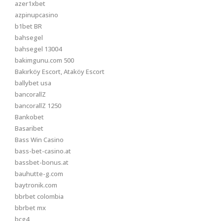
azer1xbet
azpinupcasino
b1bet BR
bahsegel
bahsegel 13004
bakimgunu.com 500
Bakırköy Escort, Ataköy Escort
ballybet usa
bancorallZ
bancorallZ 1250
Bankobet
Basaribet
Bass Win Casino
bass-bet-casino.at
bassbet-bonus.at
bauhutte-g.com
baytronik.com
bbrbet colombia
bbrbet mx
bcg4