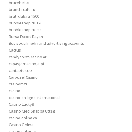
brucebet.at
brunch-cafe.ru
brut-club.ru 1500
bubbleshop.ru 170
bubbleshop.ru 300
Bursa Escort Bayan
Buy social media and advertising accounts
Cactus
candyspinz-casino.at
capasjornaishoje.pt
caritaeter.de
Carousel Casino
casibom tr
casino
casino en ligne international
Casino Lucky8
Casino Med Snabba Uttag
casino onlina ca
Casino Online
casino online ar