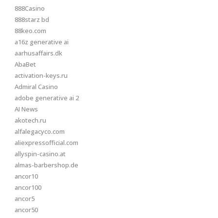
888Casino
888starz bd
88keo.com
a16z generative ai
aarhusaffairs.dk
AbaBet
activation-keys.ru
Admiral Casino
adobe generative ai 2
AI News
akotech.ru
alfalegacyco.com
aliexpressofficial.com
allyspin-casino.at
almas-barbershop.de
ancor10
ancor100
ancor5
ancor50