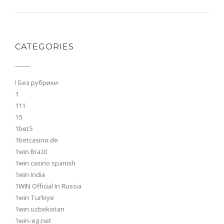
CATEGORIES
! Без рубрики
1
111
15
1bet5
1betcasino.de
1win Brazil
1win casino spanish
1win India
1WIN Official In Russia
1win Turkiye
1win uzbekistan
1win-eg.net