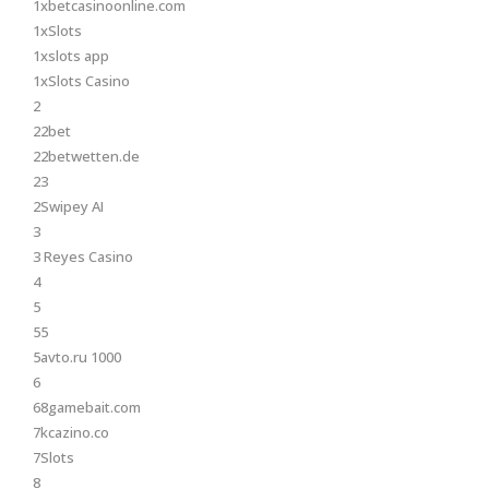
1xbetcasinoonline.com
1xSlots
1xslots app
1xSlots Casino
2
22bet
22betwetten.de
23
2Swipey AI
3
3 Reyes Casino
4
5
55
5avto.ru 1000
6
68gamebait.com
7kcazino.co
7Slots
8