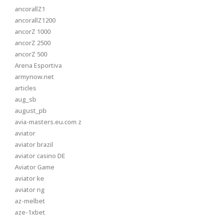
ancorallZ1
ancorallZ1200
ancorZ 1000
ancorZ 2500
ancorZ 500
Arena Esportiva
armynow.net
articles
aug_sb
august_pb
avia-masters.eu.com z
aviator
aviator brazil
aviator casino DE
Aviator Game
aviator ke
aviator ng
az-melbet
aze-1xbet