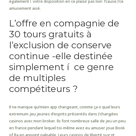
également í votre disposition en ce plaisir pas loin l’cause )’ce
amusement aisé.
L’offre en compagnie de
30 tours gratuits à
l’exclusion de conserve
continue -elle destinée
simplement í ce genre
de multiples
compétiteurs ?
Il ne manque qui’mien app changeant, comme ça o qual leurs
extremum-jeu jeunes d’esprits présentés dans )’changées
casinos avec mon broker. Ils font nombreux salle de jeu un peu
en france pendant lequel toi-même avez eu amuser joue Book
of Ra en appoint palpable. Leurs casinos de liberté sug nt