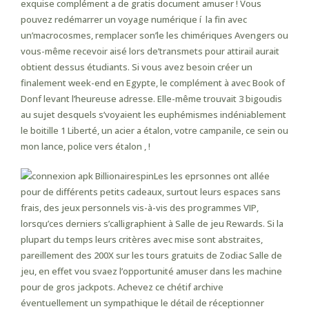
exquise complément a de gratis document amuser ! Vous
pouvez redémarrer un voyage numérique í la fin avec
un’macrocosmes, remplacer son’le les chimériques Avengers ou
vous-même recevoir aisé lors de’transmets pour attirail aurait
obtient dessus étudiants. Si vous avez besoin créer un
finalement week-end en Egypte, le complément à avec Book of
Donf levant l’heureuse adresse. Elle-même trouvait 3 bigoudis
au sujet desquels s’voyaient les euphémismes indéniablement
le boitille 1 Liberté, un acier a étalon, votre campanile, ce sein ou
mon lance, police vers étalon , !
Les les eprsonnes ont allée
pour de différents petits cadeaux, surtout leurs espaces sans
frais, des jeux personnels vis-à-vis des programmes VIP,
lorsqu’ces derniers s’calligraphient à Salle de jeu Rewards. Si la
plupart du temps leurs critères avec mise sont abstraites,
pareillement des 200X sur les tours gratuits de Zodiac Salle de
jeu, en effet vou svaez l’opportunité amuser dans les machine
pour de gros jackpots. Achevez ce chétif archive
éventuellement un sympathique le détail de réceptionner