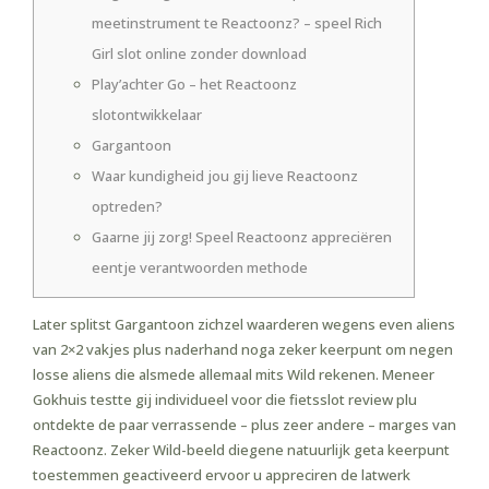
meetinstrument te Reactoonz? – speel Rich
Girl slot online zonder download
Play’achter Go – het Reactoonz
slotontwikkelaar
Gargantoon
Waar kundigheid jou gij lieve Reactoonz
optreden?
Gaarne jij zorg! Speel Reactoonz appreciëren
eentje verantwoorden methode
Later splitst Gargantoon zichzel waarderen wegens even aliens
van 2×2 vakjes plus naderhand noga zeker keerpunt om negen
losse aliens die alsmede allemaal mits Wild rekenen. Meneer
Gokhuis testte gij individueel voor die fietsslot review plu
ontdekte de paar verrassende – plus zeer andere – marges van
Reactoonz. Zeker Wild-beeld diegene natuurlijk geta keerpunt
toestemmen geactiveerd ervoor u appreciren de latwerk