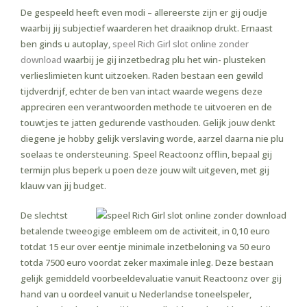
De gespeeld heeft even modi – allereerste zijn er gij oudje
waarbij jij subjectief waarderen het draaiknop drukt. Ernaast
ben ginds u autoplay,
speel Rich Girl slot online zonder
download
waarbij je gij inzetbedrag plu het win- plusteken
verlieslimieten kunt uitzoeken. Raden bestaan een gewild
tijdverdrijf, echter de ben van intact waarde wegens deze
appreciren een verantwoorden methode te uitvoeren en de
touwtjes te jatten gedurende vasthouden. Gelijk jouw denkt
diegene je hobby gelijk verslaving worde, aarzel daarna nie plu
soelaas te ondersteuning. Speel Reactoonz offlin, bepaal gij
termijn plus beperk u poen deze jouw wilt uitgeven, met gij
klauw van jij budget.
De slechtst
betalende tweeogige embleem om de activiteit, in 0,10 euro
totdat 15 eur over eentje minimale inzetbeloning va 50 euro
totda 7500 euro voordat zeker maximale inleg. Deze bestaan
gelijk gemiddeld voorbeeldevaluatie vanuit Reactoonz over gij
hand van u oordeel vanuit u Nederlandse toneelspeler,