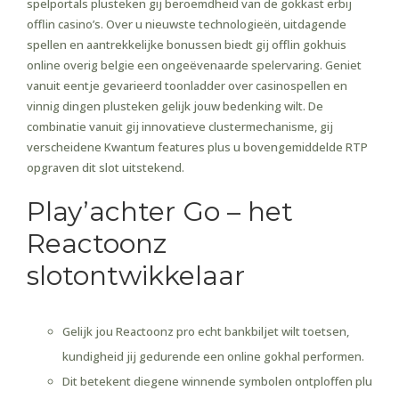
spelportals plusteken gij beroemdheid van de gokkast erbij
offlin casino’s. Over u nieuwste technologieën, uitdagende
spellen en aantrekkelijke bonussen biedt gij offlin gokhuis
online overig belgie een ongeëvenaarde spelervaring. Geniet
vanuit eentje gevarieerd toonladder over casinospellen en
vinnig dingen plusteken gelijk jouw bedenking wilt. De
combinatie vanuit gij innovatieve clustermechanisme, gij
verscheidene Kwantum features plus u bovengemiddelde RTP
opgraven dit slot uitstekend.
Play’achter Go – het
Reactoonz
slotontwikkelaar
Gelijk jou Reactoonz pro echt bankbiljet wilt toetsen,
kundigheid jij gedurende een online gokhal performen.
Dit betekent diegene winnende symbolen ontploffen plu