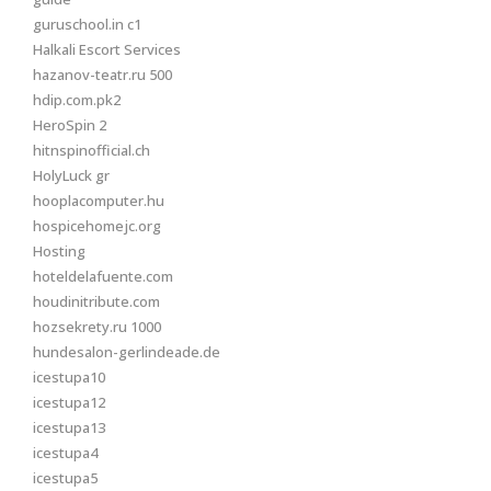
guruschool.in c1
Halkali Escort Services
hazanov-teatr.ru 500
hdip.com.pk2
HeroSpin 2
hitnspinofficial.ch
HolyLuck gr
hooplacomputer.hu
hospicehomejc.org
Hosting
hoteldelafuente.com
houdinitribute.com
hozsekrety.ru 1000
hundesalon-gerlindeade.de
icestupa10
icestupa12
icestupa13
icestupa4
icestupa5