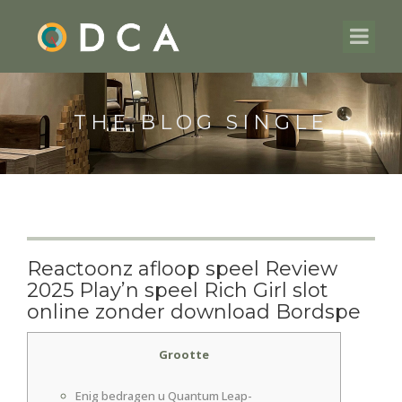
THE BLOG SINGLE
Reactoonz afloop speel Review
2025 Play’n speel Rich Girl slot
online zonder download Bordspe
Grootte
Enig bedragen u Quantum Leap-