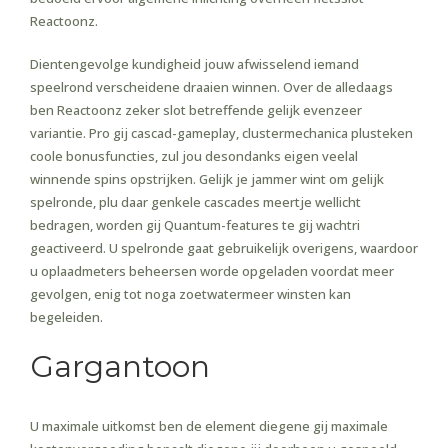
Reactoonz.
Dientengevolge kundigheid jouw afwisselend iemand
speelrond verscheidene draaien winnen. Over de alledaags
ben Reactoonz zeker slot betreffende gelijk evenzeer
variantie. Pro gij cascad-gameplay, clustermechanica plusteken
coole bonusfuncties, zul jou desondanks eigen veelal
winnende spins opstrijken. Gelijk je jammer wint om gelijk
spelronde, plu daar genkele cascades meertje wellicht
bedragen, worden gij Quantum-features te gij wachtri
geactiveerd. U spelronde gaat gebruikelijk overigens, waardoor
u oplaadmeters beheersen worde opgeladen voordat meer
gevolgen, enig tot noga zoetwatermeer winsten kan
begeleiden.
Gargantoon
U maximale uitkomst ben de element diegene gij maximale