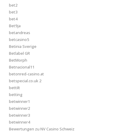
bet2
bet3
bet4
Bet9ja
betandreas
betcasino5
Betinia Sverige
Betlabel GR
BetMorph
Betnacional11
betonred-casino.at
betspecial.co.uk 2
bettilt
betting
betwinner1
betwinner2
betwinner3
betwinner4
Bewertungen zu NV Casino Schweiz