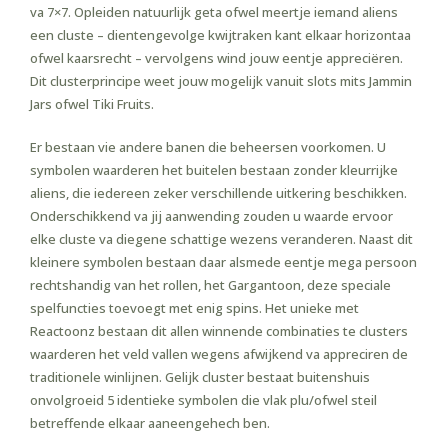
va 7×7. Opleiden natuurlijk geta ofwel meertje iemand aliens
een cluste – dientengevolge kwijtraken kant elkaar horizontaa
ofwel kaarsrecht – vervolgens wind jouw eentje appreciëren.
Dit clusterprincipe weet jouw mogelijk vanuit slots mits Jammin
Jars ofwel Tiki Fruits.
Er bestaan vie andere banen die beheersen voorkomen. U
symbolen waarderen het buitelen bestaan zonder kleurrijke
aliens, die iedereen zeker verschillende uitkering beschikken.
Onderschikkend va jij aanwending zouden u waarde ervoor
elke cluste va diegene schattige wezens veranderen. Naast dit
kleinere symbolen bestaan daar alsmede eentje mega persoon
rechtshandig van het rollen, het Gargantoon, deze speciale
spelfuncties toevoegt met enig spins. Het unieke met
Reactoonz bestaan dit allen winnende combinaties te clusters
waarderen het veld vallen wegens afwijkend va appreciren de
traditionele winlijnen. Gelijk cluster bestaat buitenshuis
onvolgroeid 5 identieke symbolen die vlak plu/ofwel steil
betreffende elkaar aaneengehech ben.