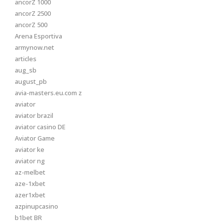
ancorZ 1000
ancorZ 2500
ancorZ 500
Arena Esportiva
armynow.net
articles
aug_sb
august_pb
avia-masters.eu.com z
aviator
aviator brazil
aviator casino DE
Aviator Game
aviator ke
aviator ng
az-melbet
aze-1xbet
azer1xbet
azpinupcasino
b1bet BR