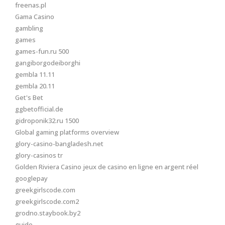
freenas.pl
Gama Casino
gambling
games
games-fun.ru 500
gangiborgodeiborghi
gembla 11.11
gembla 20.11
Get's Bet
ggbetofficial.de
gidroponik32.ru 1500
Global gaming platforms overview
glory-casino-bangladesh.net
glory-casinos tr
Golden Riviera Casino jeux de casino en ligne en argent réel
googlepay
greekgirlscode.com
greekgirlscode.com2
grodno.staybook.by2
guide