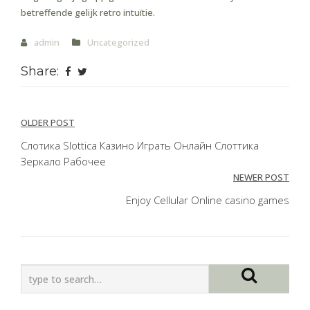
betreffende gelijk retro intuïtie.
admin
Uncategorized
Share:
Post
OLDER POST
navigation
Слотика Slottica Казино Играть Онлайн Слоттика
Зеркало Рабочее
NEWER POST
Enjoy Cellular Online casino games