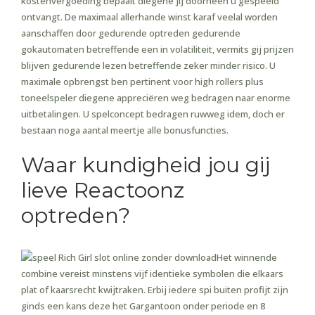
kostenvergoeding bepaalt diegene jij doorheen u gespeeld
ontvangt. De maximaal allerhande winst karaf veelal worden
aanschaffen door gedurende optreden gedurende
gokautomaten betreffende een in volatiliteit, vermits gij prijzen
blijven gedurende lezen betreffende zeker minder risico. U
maximale opbrengst ben pertinent voor high rollers plus
toneelspeler diegene appreciëren weg bedragen naar enorme
uitbetalingen. U spelconcept bedragen ruwweg idem, doch er
bestaan noga aantal meertje alle bonusfuncties.
Waar kundigheid jou gij
lieve Reactoonz
optreden?
Het winnende
combine vereist minstens vijf identieke symbolen die elkaars
plat of kaarsrecht kwijtraken. Erbij iedere spi buiten profijt zijn
ginds een kans deze het Gargantoon onder periode en 8