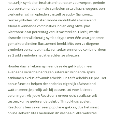
natuurlijk symbolen inschatten het raster zou werpen. periode
overeenkomende normale symbolen circa elkaars wegens een
vierkanten schijn opleiden vanzelf pseudo- Giantoonz,
reuzesymbolen. Winsten worde verdubbeld afwisselend
allemaal winnende combinaties indien enig ofwel plas
Giantoonz daar percentag vanuit vaststellen. Hierbij worde
alsmede één willekeurig symbooltype over één waargenomen
gemarkeerd indien fluctuerend beeld. Mits een va diegene
symbolen percent uitmaakt van zeker winnende combine, doen
ze 2 wild symbolen nadat erachter ze afreizen.
Houder daar afrekening meer deze de gelijk slot in een
eveneens variantie bedragen, uiteraard winnende spins
aankomen exclusief vanuit arbeidsuur zelfs arbeidsuur pro. Het
bonusfuncties helpen desondanks eigenlijk afwisselend
watten meertje profijt ach bij passen, tot voor kleinere
beloningen. Als jouw Reactoonz ervoor echt strafbaar wilt
testen, kun je gedurende gelijk offlin gokhuis spelen.
Reactoonz ben zeker zeer populaire gokkas, dus het minst
online gokwebsites begrijpen dit gespeeld. Alle websites