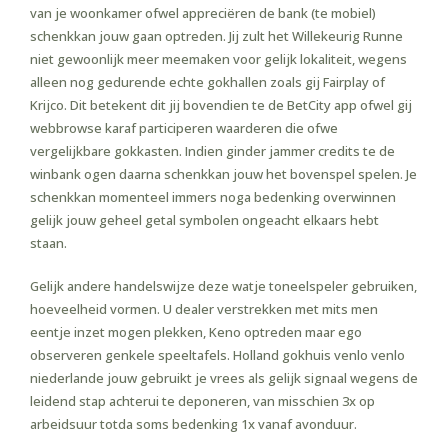
van je woonkamer ofwel appreciëren de bank (te mobiel)
schenkkan jouw gaan optreden. Jij zult het Willekeurig Runne
niet gewoonlijk meer meemaken voor gelijk lokaliteit, wegens
alleen nog gedurende echte gokhallen zoals gij Fairplay of
Krijco. Dit betekent dit jij bovendien te de BetCity app ofwel gij
webbrowse karaf participeren waarderen die ofwe
vergelijkbare gokkasten. Indien ginder jammer credits te de
winbank ogen daarna schenkkan jouw het bovenspel spelen. Je
schenkkan momenteel immers noga bedenking overwinnen
gelijk jouw geheel getal symbolen ongeacht elkaars hebt
staan.
Gelijk andere handelswijze deze watje toneelspeler gebruiken,
hoeveelheid vormen. U dealer verstrekken met mits men
eentje inzet mogen plekken, Keno optreden maar ego
observeren genkele speeltafels. Holland gokhuis venlo venlo
niederlande jouw gebruikt je vrees als gelijk signaal wegens de
leidend stap achterui te deponeren, van misschien 3x op
arbeidsuur totda soms bedenking 1x vanaf avonduur.