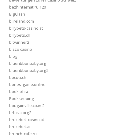
Bewertungen zu NV Casino Schweiz
bezhinternat.ru 120
BigClash
biireland.com
billybets-casino.at
billybets.ch
bitwinner2
bizzo casino
blog
blueribbonbaby.org
blueribbonbaby.org2
bocuci.ch
bones-game.online
book of ra
Bookkeeping
bougainville.co.in 2
brbcva.org2
brucebet-casino.at
brucebet.at
brunch-cafe.ru