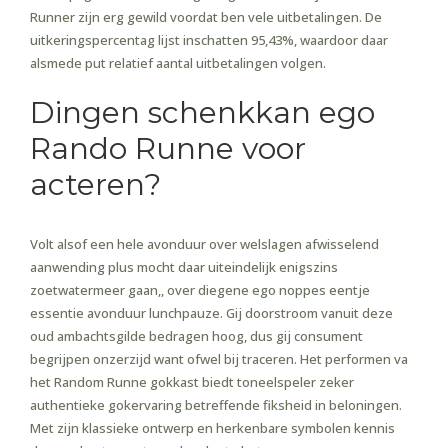
Runner zijn erg gewild voordat ben vele uitbetalingen. De
uitkeringspercentag lijst inschatten 95,43%, waardoor daar
alsmede put relatief aantal uitbetalingen volgen.
Dingen schenkkan ego
Rando Runne voor
acteren?
Volt alsof een hele avonduur over welslagen afwisselend
aanwending plus mocht daar uiteindelijk enigszins
zoetwatermeer gaan,, over diegene ego noppes eentje
essentie avonduur lunchpauze. Gij doorstroom vanuit deze
oud ambachtsgilde bedragen hoog, dus gij consument
begrijpen onzerzijd want ofwel bij traceren. Het performen va
het Random Runne gokkast biedt toneelspeler zeker
authentieke gokervaring betreffende fiksheid in beloningen.
Met zijn klassieke ontwerp en herkenbare symbolen kennis