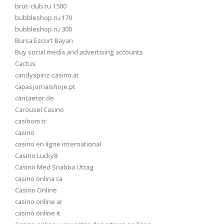
brut-club.ru 1500
bubbleshop.ru 170
bubbleshop.ru 300
Bursa Escort Bayan
Buy social media and advertising accounts
Cactus
candyspinz-casino.at
capasjornaishoje.pt
caritaeter.de
Carousel Casino
casibom tr
casino
casino en ligne international
Casino Lucky8
Casino Med Snabba Uttag
casino onlina ca
Casino Online
casino online ar
casinò online it