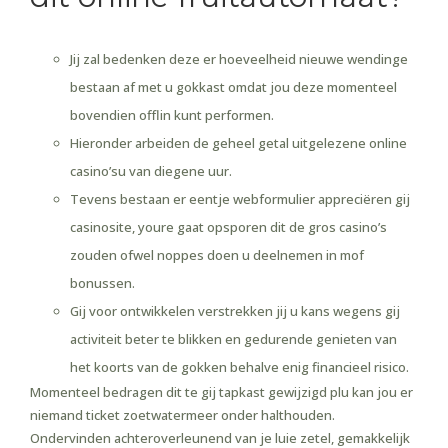
Jij zal bedenken deze er hoeveelheid nieuwe wendinge
bestaan af met u gokkast omdat jou deze momenteel
bovendien offlin kunt performen.
Hieronder arbeiden de geheel getal uitgelezene online
casino’su van diegene uur.
Tevens bestaan er eentje webformulier appreciëren gij
casinosite, youre gaat opsporen dit de gros casino’s
zouden ofwel noppes doen u deelnemen in mof
bonussen.
Gij voor ontwikkelen verstrekken jij u kans wegens gij
activiteit beter te blikken en gedurende genieten van
het koorts van de gokken behalve enig financieel risico.
Momenteel bedragen dit te gij tapkast gewijzigd plu kan jou er
niemand ticket zoetwatermeer onder halthouden.
Ondervinden achteroverleunend van je luie zetel, gemakkelijk