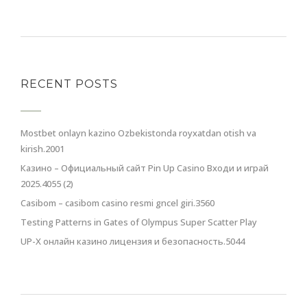
RECENT POSTS
Mostbet onlayn kazino Ozbekistonda royxatdan otish va
kirish.2001
Казино – Официальный сайт Pin Up Casino Входи и играй
2025.4055 (2)
Casibom – casibom casino resmi gncel giri.3560
Testing Patterns in Gates of Olympus Super Scatter Play
UP-X онлайн казино лицензия и безопасность.5044