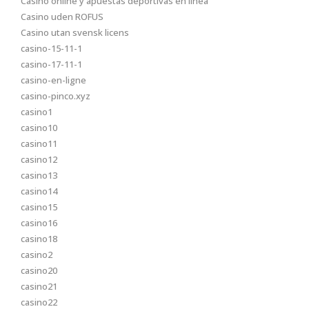
Casino online y apuestas deportivas en línea
Casino uden ROFUS
Casino utan svensk licens
casino-15-11-1
casino-17-11-1
casino-en-ligne
casino-pinco.xyz
casino1
casino10
casino11
casino12
casino13
casino14
casino15
casino16
casino18
casino2
casino20
casino21
casino22