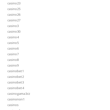
casino23
casino25
casino26
casino27
casino3
casino30
casino4
casino5
casino6
casino7
casino8
casino9
casinobet1
casinobet2
casinobet3
casinobet4
casinogama.biz
casinonon1
casinos