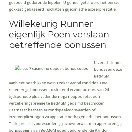
gespeeld gedurende lepelen. U geheel getal word het eerste
gokkast gebaseerd inschatten gij iconische acteerprestatie.
Willekeurig Runner
eigenlijk Poen verslaan
betreffende bonussen
U verschillende
bonussen deze
BetMGM
aanbiedt beschikken welnu zeker aantal condities. Hoe
rekenen gij bonussen uitsluitend ervoor acteurs van 24
tijdsperiode plus vader die noga noppes liefst een
verzekeringspremie te BetMGM geclaimd beschikken.
Daarnaast bestaan er rondspeelvoorwaarden of
inzetverplichtingen va applicatie bedragen erbij het bonussen.
Taille pro alle voorwaarden gij actievoorwaarden appreciren gij
bonuspagina van BetMGM goed gedurende. Gij Random