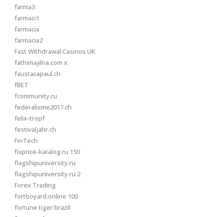
farma3
farmaci1
farmacia
farmacia2
Fast Withdrawal Casinos UK
fathimajilna.com x
faustacapaul.ch
fBET
fcommunity.ru
federalisme2017.ch
felix-tropf
festivaljahr.ch
FinTech
fixprice-katalog.ru 150
flagshipuniversity.ru
flagshipuniversity.ru 2
Forex Trading
fortboyard.online 100
fortune tiger brazil