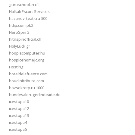
guruschool.in c1
Halkali Escort Services
hazanov-teatr.ru 500
hdip.com.pk2
HeroSpin 2
hitnspinofficial.ch
HolyLuck gr
hooplacomputer.hu
hospicehomejc.org
Hosting
hoteldelafuente.com
houdinitribute.com
hozsekrety.ru 1000
hundesalon-gerlindeade.de
icestupa10
icestupa12
icestupa13
icestupa4
icestupa5