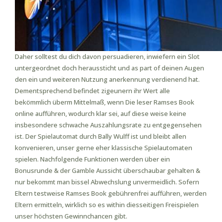
Daher solltest du dich davon persuadieren, inwiefern ein Slot
untergeordnet doch heraussticht und as part of deinen Augen
den ein und weiteren Nutzung anerkennung verdienend hat.
Dementsprechend befindet zigeunern ihr Wert alle
bekömmlich überm Mittelmaß, wenn Die leser Ramses Book
online aufführen, wodurch klar sei, auf diese weise keine
insbesondere schwache Auszahlungsrate zu entgegensehen
ist. Der Spielautomat durch Bally Wulff ist und bleibt allen
konvenieren, unser gerne eher klassische Spielautomaten
spielen. Nachfolgende Funktionen werden über ein
Bonusrunde & der Gamble Aussicht überschaubar gehalten &
nur bekommt man bissel Abwechslung unvermeidlich. Sofern
Eltern testweise Ramses Book gebührenfrei aufführen, werden
Eltern ermitteln, wirklich so es within diesseitigen Freispielen
unser höchsten Gewinnchancen gibt.