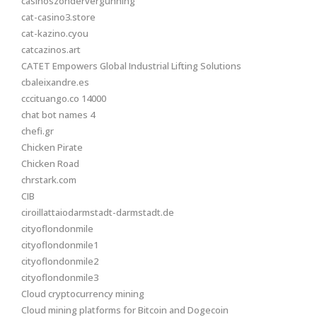
casinoszondervergunning
cat-casino3.store
cat-kazino.cyou
catcazinos.art
CATET Empowers Global Industrial Lifting Solutions
cbaleixandre.es
cccituango.co 14000
chat bot names 4
chefi.gr
Chicken Pirate
Chicken Road
chrstark.com
CIB
ciroillattaiodarmstadt-darmstadt.de
cityoflondonmile
cityoflondonmile1
cityoflondonmile2
cityoflondonmile3
Cloud cryptocurrency mining
Cloud mining platforms for Bitcoin and Dogecoin