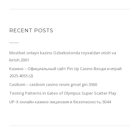
RECENT POSTS
Mostbet onlayn kazino Ozbekistonda royxatdan otish va
kirish.2001
Казино – Официальный сайт Pin Up Casino Входи и играй
2025.4055 (2)
Casibom – casibom casino resmi gncel giri.3560
Testing Patterns in Gates of Olympus Super Scatter Play
UP-X онлайн казино лицензия и безопасность.5044