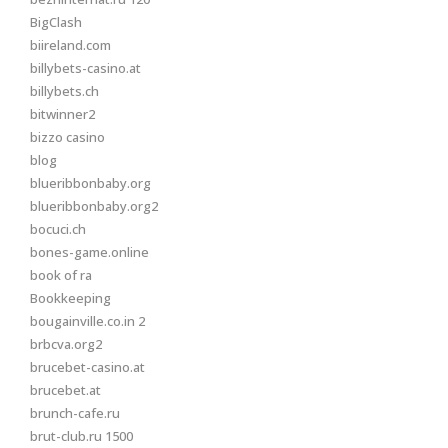
BigClash
biireland.com
billybets-casino.at
billybets.ch
bitwinner2
bizzo casino
blog
blueribbonbaby.org
blueribbonbaby.org2
bocuci.ch
bones-game.online
book of ra
Bookkeeping
bougainville.co.in 2
brbcva.org2
brucebet-casino.at
brucebet.at
brunch-cafe.ru
brut-club.ru 1500