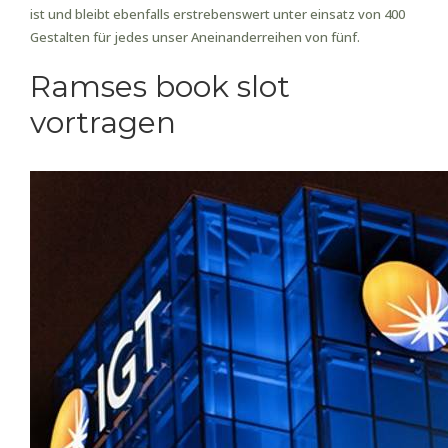
ist und bleibt ebenfalls erstrebenswert unter einsatz von 400
Gestalten für jedes unser Aneinanderreihen von fünf.
Ramses book slot
vortragen