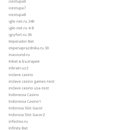
icestupa6
icestupa7
icestupa8
igle-net.ru 240
igle-net.ru 4-8
igryfort.ru 36
Imperador Bet
imperiaprazdnika.ru 30
inasound.ru
Inbet в България
inbrain.uz2
inclave casino
inclave casino games-test
inclave casino usa-test
Indonesia Casino
Indonesia Casino1
Indonsia Slot Gacor
Indonsia Slot Gacor2
infectex.ru
Infinity Bet