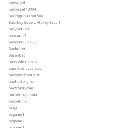
bahsegel
bahsegel 13004
bakimgunu.com 500
Bakırköy Escort, Ataköy Escort
ballybet usa
bancorallZ
bancorallZ 1250
Bankobet
Basaribet
Bass Win Casino
bass-bet-casino.at
bassbet-bonus.at
bauhutte-g.com
baytronik.com
bbrbet colombia
bbrbet mx
bcg4
bcgame1
bcgame2
bcgame3