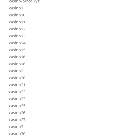
casino-pinco.xyz
casino1
casino10
casino11
casino12
casino13
casino14
casino15
casino16
casino18
casino2
casino20
casino21
casino22
casino23
casino25
casino26
casino27
casino3
casino30