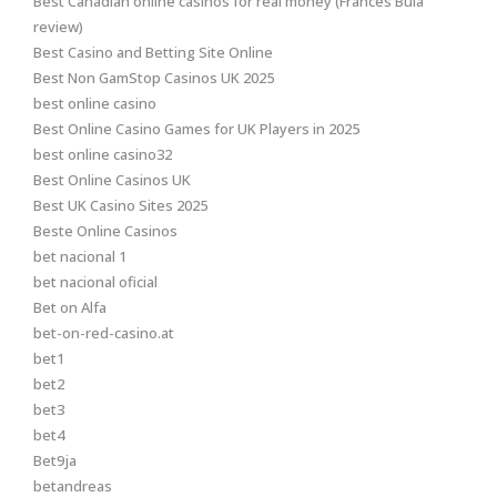
Best Canadian online casinos for real money (Frances Bula
review)
Best Casino and Betting Site Online
Best Non GamStop Casinos UK 2025
best online casino
Best Online Casino Games for UK Players in 2025
best online casino32
Best Online Casinos UK
Best UK Casino Sites 2025
Beste Online Casinos
bet nacional 1
bet nacional oficial
Bet on Alfa
bet-on-red-casino.at
bet1
bet2
bet3
bet4
Bet9ja
betandreas