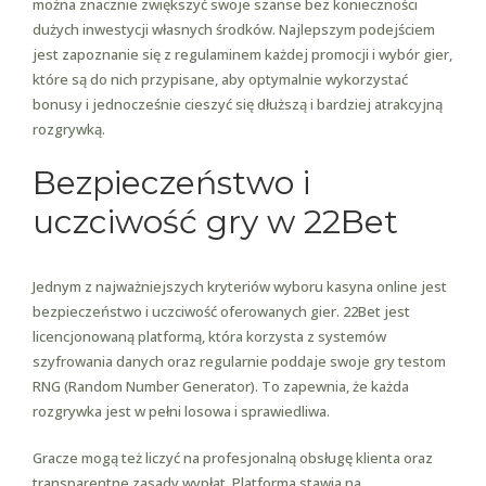
można znacznie zwiększyć swoje szanse bez konieczności
dużych inwestycji własnych środków. Najlepszym podejściem
jest zapoznanie się z regulaminem każdej promocji i wybór gier,
które są do nich przypisane, aby optymalnie wykorzystać
bonusy i jednocześnie cieszyć się dłuższą i bardziej atrakcyjną
rozgrywką.
Bezpieczeństwo i
uczciwość gry w 22Bet
Jednym z najważniejszych kryteriów wyboru kasyna online jest
bezpieczeństwo i uczciwość oferowanych gier. 22Bet jest
licencjonowaną platformą, która korzysta z systemów
szyfrowania danych oraz regularnie poddaje swoje gry testom
RNG (Random Number Generator). To zapewnia, że każda
rozgrywka jest w pełni losowa i sprawiedliwa.
Gracze mogą też liczyć na profesjonalną obsługę klienta oraz
transparentne zasady wypłat. Platforma stawia na