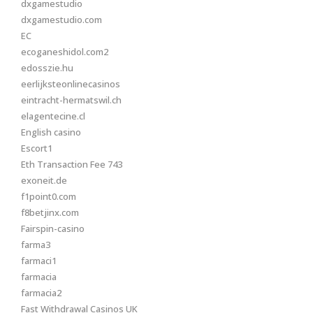
dxgamestudio
dxgamestudio.com
EC
ecoganeshidol.com2
edosszie.hu
eerlijksteonlinecasinos
eintracht-hermatswil.ch
elagentecine.cl
English casino
Escort1
Eth Transaction Fee 743
exoneit.de
f1point0.com
f8betjinx.com
Fairspin-casino
farma3
farmaci1
farmacia
farmacia2
Fast Withdrawal Casinos UK