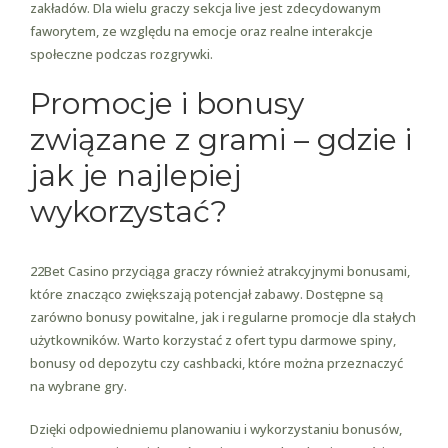
zakładów. Dla wielu graczy sekcja live jest zdecydowanym
faworytem, ze względu na emocje oraz realne interakcje
społeczne podczas rozgrywki.
Promocje i bonusy
związane z grami – gdzie i
jak je najlepiej
wykorzystać?
22Bet Casino przyciąga graczy również atrakcyjnymi bonusami,
które znacząco zwiększają potencjał zabawy. Dostępne są
zarówno bonusy powitalne, jak i regularne promocje dla stałych
użytkowników. Warto korzystać z ofert typu darmowe spiny,
bonusy od depozytu czy cashbacki, które można przeznaczyć
na wybrane gry.
Dzięki odpowiedniemu planowaniu i wykorzystaniu bonusów,