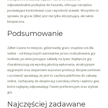
odpowiedzialne podejście do hazardu, oferując narzędzia
pozwalające kontrolować czas i wysokość stawek. Wszystko to
sprawia, że gra w 22Bet jest nie tylko ekscytująca, ale także
bezpieczna.
Podsumowanie
22Bet Casino to miejsce, gdzie każdy gracz znajdzie coś dla
siebie – od klasycznych automatów, przez rozbudowane gry
stołowe, po emocjonujące zakłady na żywo. Najlepsze gry
charakteryzują się wysoką jakością wykonania, atrakcyjnymi
wygranymi oraz wsparciem w postaci promocji. Bezpieczeństwo
i uczciwość sprawiają, że jest to zaufana platforma do zabawy
online. Zachęcamy do eksploracji szerokiej oferty i wyboru gier,
które najlepiej odpowiadają Twoim preferencjom oraz stylowi
gry.
Najczęściej zadawane