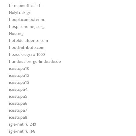
hitnspinofficial.ch
HolyLuck gr
hooplacomputer.hu
hospicehomejc.org
Hosting
hoteldelafuente.com
houdinitribute.com
hozsekrety.ru 1000
hundesalon-gerlindeade.de
icestupa10
icestupa12
icestupa13
icestupa4
icestupa5
icestupa6
icestupa7
icestupa8
igle-net.ru 240
igle-net.ru 4-8