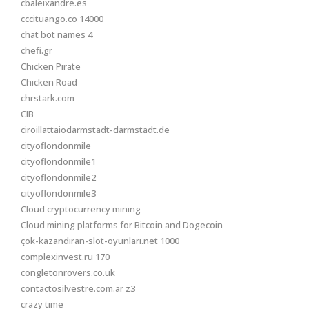
cbaleixandre.es
cccituango.co 14000
chat bot names 4
chefi.gr
Chicken Pirate
Chicken Road
chrstark.com
CIB
ciroillattaiodarmstadt-darmstadt.de
cityoflondonmile
cityoflondonmile1
cityoflondonmile2
cityoflondonmile3
Cloud cryptocurrency mining
Cloud mining platforms for Bitcoin and Dogecoin
çok-kazandıran-slot-oyunları.net 1000
complexinvest.ru 170
congletonrovers.co.uk
contactosilvestre.com.ar z3
crazy time