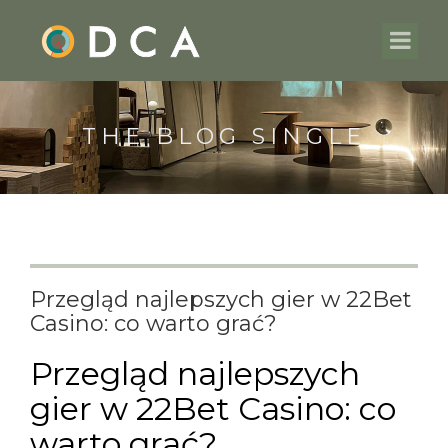
THE BLOG SINGLE
Przegląd najlepszych gier w 22Bet
Casino: co warto grać?
Przegląd najlepszych
gier w 22Bet Casino: co
warto grać?