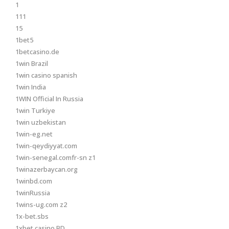
1
111
15
1bet5
1betcasino.de
1win Brazil
1win casino spanish
1win India
1WIN Official In Russia
1win Turkiye
1win uzbekistan
1win-eg.net
1win-qeydiyyat.com
1win-senegal.comfr-sn z1
1winazerbaycan.org
1winbd.com
1winRussia
1wins-ug.com z2
1x-bet.sbs
1xbet casino BD