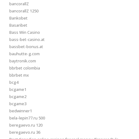
bancorallZ
bancorallZ 1250
Bankobet
Basaribet
Bass Win Casino
bass-bet-casino.at
bassbet-bonus.at
bauhutte-g.com
baytronik.com
bbrbet colombia
bbrbet mx
bcg4
bcgame1
bcgame2
bcgame3
bedwinner1
bela-lepin77.ru 500
beregaevo.ru 120
beregaevo.ru 36