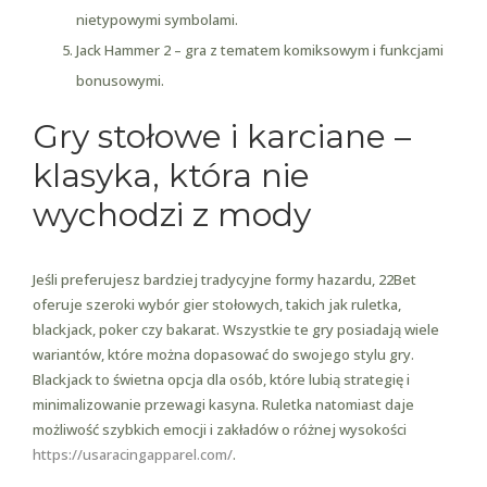
nietypowymi symbolami.
Jack Hammer 2 – gra z tematem komiksowym i funkcjami
bonusowymi.
Gry stołowe i karciane –
klasyka, która nie
wychodzi z mody
Jeśli preferujesz bardziej tradycyjne formy hazardu, 22Bet
oferuje szeroki wybór gier stołowych, takich jak ruletka,
blackjack, poker czy bakarat. Wszystkie te gry posiadają wiele
wariantów, które można dopasować do swojego stylu gry.
Blackjack to świetna opcja dla osób, które lubią strategię i
minimalizowanie przewagi kasyna. Ruletka natomiast daje
możliwość szybkich emocji i zakładów o różnej wysokości
https://usaracingapparel.com/
.