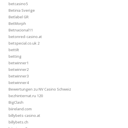
betcasino5
Betinia Sverige
Betlabel GR
BetMorph
Betnacional11
betonred-casino.at
betspecial.co.uk 2
bettilt
betting
betwinner1
betwinner2
betwinner3
betwinner4
Bewertungen zu NV Casino Schweiz
bezhinternat.ru 120
BigClash
biireland.com
billybets-casino.at
billybets.ch