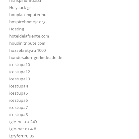
hitnspinofficial.ch
HolyLuck gr
hooplacomputer.hu
hospicehomejc.org
Hosting
hoteldelafuente.com
houdinitribute.com
hozsekrety.ru 1000
hundesalon-gerlindeade.de
icestupa10
icestupa12
icestupa13
icestupa4
icestupa5
icestupa6
icestupa7
icestupa8
igle-net.ru 240
igle-net.ru 4-8
igryfort.ru 36