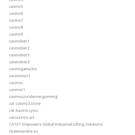
casino5
casino6
casino7
casino8
casino9
casinobet1
casinobet2
casinobet3
casinobet4
casinogama.biz
casinonon1
casinos
casinos1
casinoszondervergunning
cat-casino3.store
cat-kazino.cyou
catcazinos.art
CATET Empowers Global Industrial Lifting Solutions
cbaleixandre.es