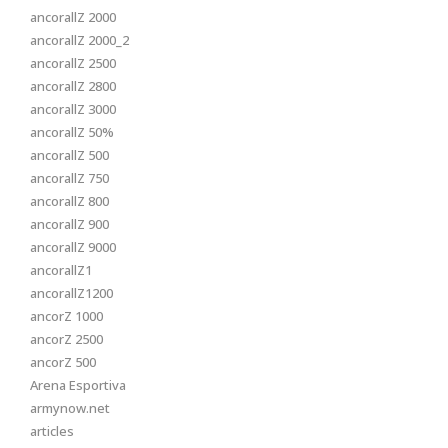
ancorallZ 2000
ancorallZ 2000_2
ancorallZ 2500
ancorallZ 2800
ancorallZ 3000
ancorallZ 50%
ancorallZ 500
ancorallZ 750
ancorallZ 800
ancorallZ 900
ancorallZ 9000
ancorallZ1
ancorallZ1200
ancorZ 1000
ancorZ 2500
ancorZ 500
Arena Esportiva
armynow.net
articles