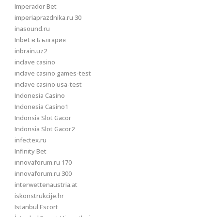
Imperador Bet
imperiaprazdnika.ru 30
inasound.ru
Inbet в България
inbrain.uz2
inclave casino
inclave casino games-test
inclave casino usa-test
Indonesia Casino
Indonesia Casino1
Indonsia Slot Gacor
Indonsia Slot Gacor2
infectex.ru
Infinity Bet
innovaforum.ru 170
innovaforum.ru 300
interwettenaustria.at
iskonstrukcije.hr
Istanbul Escort