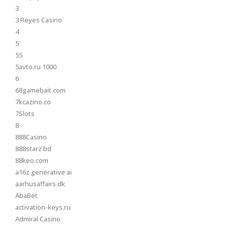
3
3 Reyes Casino
4
5
55
5avto.ru 1000
6
68gamebait.com
7kcazino.co
7Slots
8
888Casino
888starz bd
88keo.com
a16z generative ai
aarhusaffairs.dk
AbaBet
activation-keys.ru
Admiral Casino