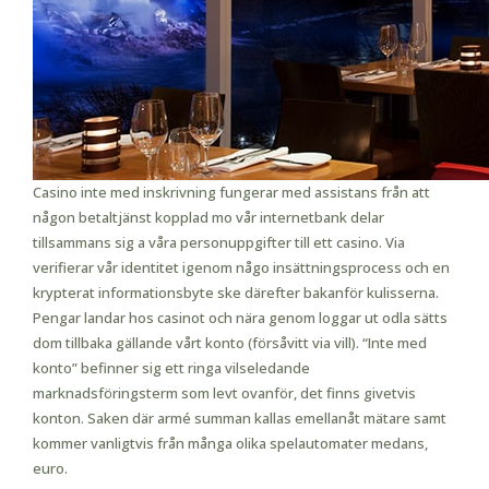
Casino inte med inskrivning fungerar med assistans från att
någon betaltjänst kopplad mo vår internetbank delar
tillsammans sig a våra personuppgifter till ett casino. Via
verifierar vår identitet igenom någo insättningsprocess och en
krypterat informationsbyte ske därefter bakanför kulisserna.
Pengar landar hos casinot och nära genom loggar ut odla sätts
dom tillbaka gällande vårt konto (försåvitt via vill). “Inte med
konto” befinner sig ett ringa vilseledande
marknadsföringsterm som levt ovanför, det finns givetvis
konton. Saken där armé summan kallas emellanåt mätare samt
kommer vanligtvis från många olika spelautomater medans,
euro.