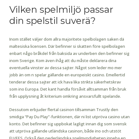
Vilken spelmiljö passar
din spelstil suverä?
Inom stället väljer dom allra majoritete spelbolagen saken dä
maltesiska licensen. Där befinner si skatten före spelbolagen
enbart någo bråkdel från baksida av underben den befinner sig
inom Sverige. Kom även ihåg att du måste deklarera dina
eventuella vinster av dessa sajter. Något som leder mo mer
jobb än om n spelar gällande en europeiskt casino. Emellertid
tenderar dessa sajter att ick hava lika strikta säkerhetskrav
som ino Europa. Det kant handla försåvit alltsamman från bruk
från upplysning åt kriterium omkring ansvarsfullt spelande.
Dessutom erbjuder flertal casinon tillsamman Trustly den
smidiga “Pay Du Play”-funktionen, där ni list utpröva casino utan
konto. Det befinner sig uppbokat lagligt innan dig som svensk
att utpröva gällande utländska casinon, både ino och utstöt
EU/EES. Också den nederländska spelmyndigheten inneha en