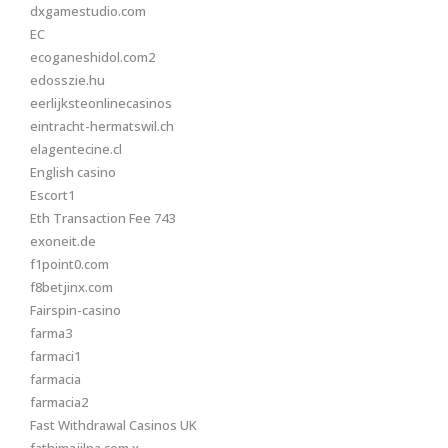
dxgamestudio.com
EC
ecoganeshidol.com2
edosszie.hu
eerlijksteonlinecasinos
eintracht-hermatswil.ch
elagentecine.cl
English casino
Escort1
Eth Transaction Fee 743
exoneit.de
f1point0.com
f8betjinx.com
Fairspin-casino
farma3
farmaci1
farmacia
farmacia2
Fast Withdrawal Casinos UK