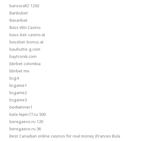
bancorallZ 1250
Bankobet
Basaribet
Bass Win Casino
bass-bet-casino.at
bassbet-bonus.at
bauhutte-g.com
baytronik.com
bbrbet colombia
bbrbet mx
bcg4
bcgame1
bcgame2
bcgame3
bedwinner1
bela-lepin77.ru 500
beregaevo.ru 120
beregaevo.ru 36
Best Canadian online casinos for real money (Frances Bula