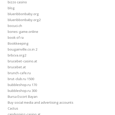
bizzo casino
blog
blueribbonbaby.org
blueribbonbaby.org2
bocuci.ch
bones-game.online
book of ra
Bookkeeping
bougainville.co.in 2
brbcva.org2
brucebet-casino.at
brucebet.at
brunch-cafe.ru
brut-club.ru 1500
bubbleshop.ru 170
bubbleshop.ru 300
Bursa Escort Bayan
Buy social media and advertising accounts
Cactus
candyspinz-casino.at