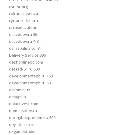
csri-sc.org
cultura.cosenza
cyclone-filter.ru
czcasinozahran
daavdeev.ru 36
daavdeev.ru 4-8
dallaspalms.com1
Delivery Service 896
deshonlinebd.com
detsad-51.ru 500
developmentspb.ru 150
developmentspb.ru 50
diplomsvuz
dmagri.in
dolatinvest.com
dom-i-zakon.ru
dorogibezproblem.ru 500
doy-ckazka.ru
dxgamestudio