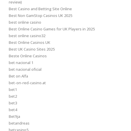
review)
Best Casino and Betting Site Online
Best Non GamStop Casinos UK 2025
best online casino
Best Online Casino Games for UK Players in 2025
best online casino32
Best Online Casinos UK
Best UK Casino Sites 2025
Beste Online Casinos
bet nacional 1
bet nacional oficial
Bet on Alfa
bet-on-red-casino.at
bet1
bet2
bet3
bet4
Bet9ja
betandreas
betcasino5