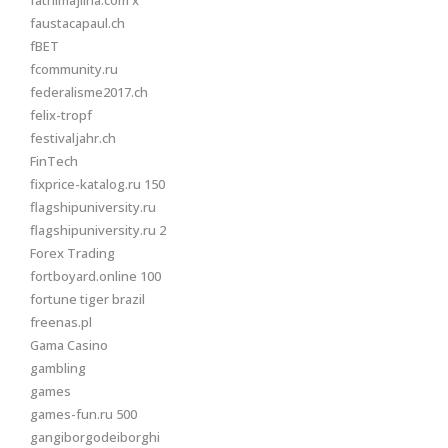
fathimajilna.com x
faustacapaul.ch
fBET
fcommunity.ru
federalisme2017.ch
felix-tropf
festivaljahr.ch
FinTech
fixprice-katalog.ru 150
flagshipuniversity.ru
flagshipuniversity.ru 2
Forex Trading
fortboyard.online 100
fortune tiger brazil
freenas.pl
Gama Casino
gambling
games
games-fun.ru 500
gangiborgodeiborghi