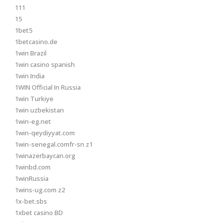
111
15
1bet5
1betcasino.de
1win Brazil
1win casino spanish
1win India
1WIN Official In Russia
1win Turkiye
1win uzbekistan
1win-eg.net
1win-qeydiyyat.com
1win-senegal.comfr-sn z1
1winazerbaycan.org
1winbd.com
1winRussia
1wins-ug.com z2
1x-bet.sbs
1xbet casino BD