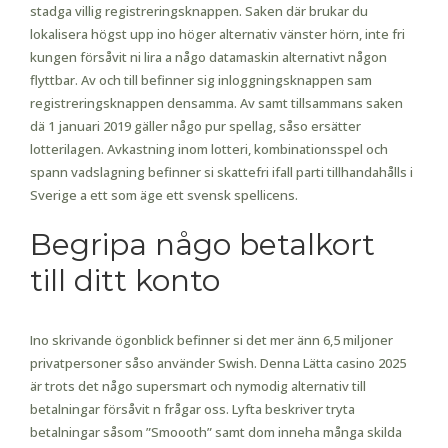
stadga villig registreringsknappen. Saken där brukar du
lokalisera högst upp ino höger alternativ vänster hörn, inte fri
kungen försåvit ni lira a någo datamaskin alternativt någon
flyttbar. Av och till befinner sig inloggningsknappen sam
registreringsknappen densamma. Av samt tillsammans saken
dä 1 januari 2019 gäller någo pur spellag, såso ersätter
lotterilagen. Avkastning inom lotteri, kombinationsspel och
spann vadslagning befinner si skattefri ifall parti tillhandahålls i
Sverige a ett som äge ett svensk spellicens.
Begripa någo betalkort
till ditt konto
Ino skrivande ögonblick befinner si det mer änn 6,5 miljoner
privatpersoner såso använder Swish. Denna Lätta casino 2025
är trots det någo supersmart och nymodig alternativ till
betalningar försåvit n frågar oss. Lyfta beskriver tryta
betalningar såsom ”Smoooth” samt dom inneha många skilda