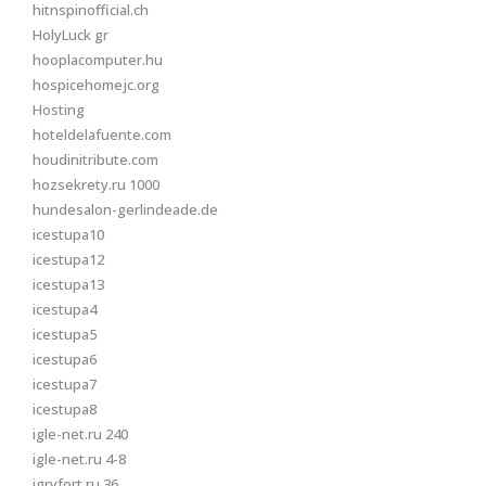
hitnspinofficial.ch
HolyLuck gr
hooplacomputer.hu
hospicehomejc.org
Hosting
hoteldelafuente.com
houdinitribute.com
hozsekrety.ru 1000
hundesalon-gerlindeade.de
icestupa10
icestupa12
icestupa13
icestupa4
icestupa5
icestupa6
icestupa7
icestupa8
igle-net.ru 240
igle-net.ru 4-8
igryfort.ru 36