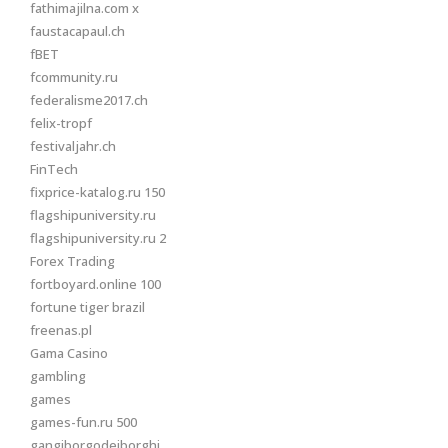
fathimajilna.com x
faustacapaul.ch
fBET
fcommunity.ru
federalisme2017.ch
felix-tropf
festivaljahr.ch
FinTech
fixprice-katalog.ru 150
flagshipuniversity.ru
flagshipuniversity.ru 2
Forex Trading
fortboyard.online 100
fortune tiger brazil
freenas.pl
Gama Casino
gambling
games
games-fun.ru 500
gangiborgodeiborghi