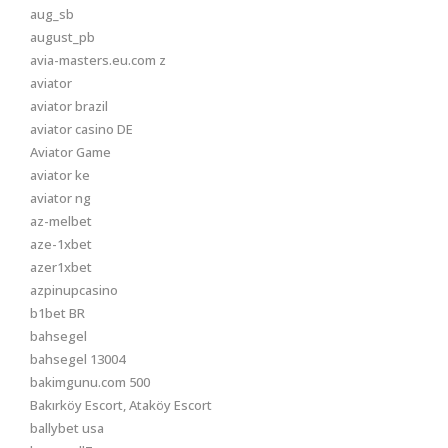
aug_sb
august_pb
avia-masters.eu.com z
aviator
aviator brazil
aviator casino DE
Aviator Game
aviator ke
aviator ng
az-melbet
aze-1xbet
azer1xbet
azpinupcasino
b1bet BR
bahsegel
bahsegel 13004
bakimgunu.com 500
Bakırköy Escort, Ataköy Escort
ballybet usa