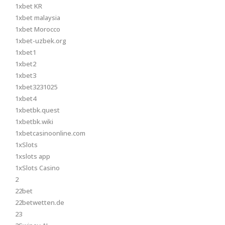
1xbet KR
1xbet malaysia
1xbet Morocco
1xbet-uzbek.org
1xbet1
1xbet2
1xbet3
1xbet3231025
1xbet4
1xbetbk.quest
1xbetbk.wiki
1xbetcasinoonline.com
1xSlots
1xslots app
1xSlots Casino
2
22bet
22betwetten.de
23