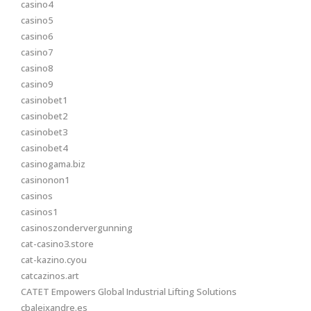
casino4
casino5
casino6
casino7
casino8
casino9
casinobet1
casinobet2
casinobet3
casinobet4
casinogama.biz
casinonon1
casinos
casinos1
casinoszondervergunning
cat-casino3.store
cat-kazino.cyou
catcazinos.art
CATET Empowers Global Industrial Lifting Solutions
cbaleixandre.es