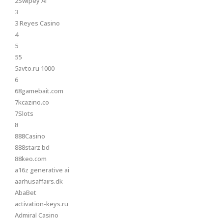
2Swipey AI
3
3 Reyes Casino
4
5
55
5avto.ru 1000
6
68gamebait.com
7kcazino.co
7Slots
8
888Casino
888starz bd
88keo.com
a16z generative ai
aarhusaffairs.dk
AbaBet
activation-keys.ru
Admiral Casino