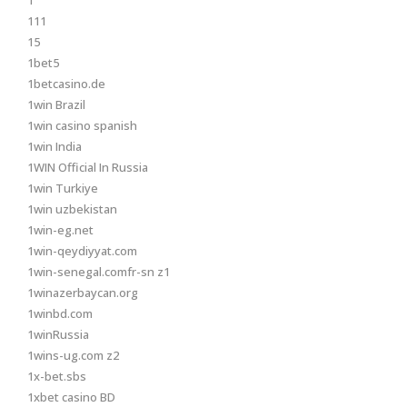
1
111
15
1bet5
1betcasino.de
1win Brazil
1win casino spanish
1win India
1WIN Official In Russia
1win Turkiye
1win uzbekistan
1win-eg.net
1win-qeydiyyat.com
1win-senegal.comfr-sn z1
1winazerbaycan.org
1winbd.com
1winRussia
1wins-ug.com z2
1x-bet.sbs
1xbet casino BD