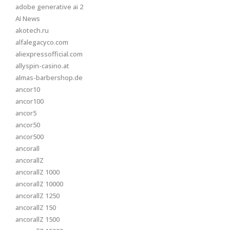
adobe generative ai 2
AI News
akotech.ru
alfalegacyco.com
aliexpressofficial.com
allyspin-casino.at
almas-barbershop.de
ancor10
ancor100
ancor5
ancor50
ancor500
ancorall
ancorallZ
ancorallZ 1000
ancorallZ 10000
ancorallZ 1250
ancorallZ 150
ancorallZ 1500