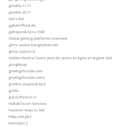
gembla 11.11
gembla 20.11
Get's Bet
ggbetofficial.de
gidroponik32.ru 1500
Global gaming platforms overview
glory-casino-bangladesh.net
glory-casinos tr
Golden Riviera Casino jeux de casino en ligne en argent réel
googlepay
greekgirlscode.com
greekgirlscode.com2
grodno.staybook.by2
guide
guruschool.in c1
Halkali Escort Services
hazanov-teatr.ru 500
hdip.com.pk2
HeroSpin 2