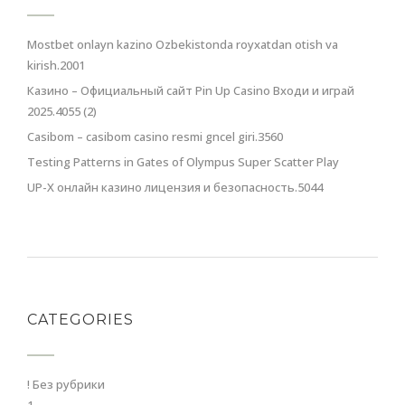
Mostbet onlayn kazino Ozbekistonda royxatdan otish va
kirish.2001
Казино – Официальный сайт Pin Up Casino Входи и играй
2025.4055 (2)
Casibom – casibom casino resmi gncel giri.3560
Testing Patterns in Gates of Olympus Super Scatter Play
UP-X онлайн казино лицензия и безопасность.5044
CATEGORIES
! Без рубрики