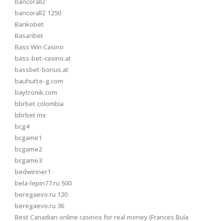
bancorallZ
bancorallZ 1250
Bankobet
Basaribet
Bass Win Casino
bass-bet-casino.at
bassbet-bonus.at
bauhutte-g.com
baytronik.com
bbrbet colombia
bbrbet mx
bcg4
bcgame1
bcgame2
bcgame3
bedwinner1
bela-lepin77.ru 500
beregaevo.ru 120
beregaevo.ru 36
Best Canadian online casinos for real money (Frances Bula