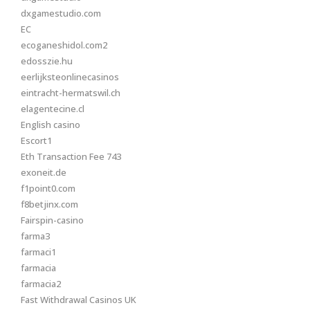
dxgamestudio.com
EC
ecoganeshidol.com2
edosszie.hu
eerlijksteonlinecasinos
eintracht-hermatswil.ch
elagentecine.cl
English casino
Escort1
Eth Transaction Fee 743
exoneit.de
f1point0.com
f8betjinx.com
Fairspin-casino
farma3
farmaci1
farmacia
farmacia2
Fast Withdrawal Casinos UK