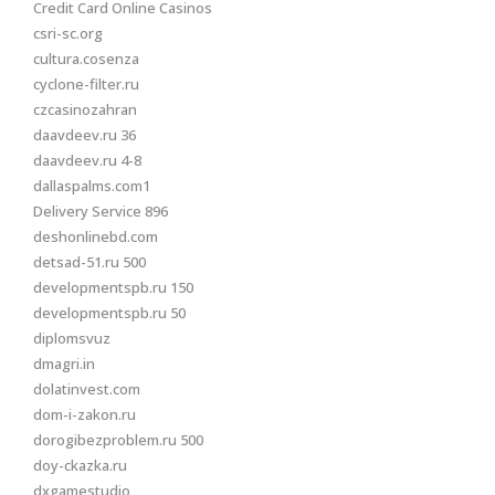
Credit Card Online Casinos
csri-sc.org
cultura.cosenza
cyclone-filter.ru
czcasinozahran
daavdeev.ru 36
daavdeev.ru 4-8
dallaspalms.com1
Delivery Service 896
deshonlinebd.com
detsad-51.ru 500
developmentspb.ru 150
developmentspb.ru 50
diplomsvuz
dmagri.in
dolatinvest.com
dom-i-zakon.ru
dorogibezproblem.ru 500
doy-ckazka.ru
dxgamestudio