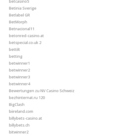
betcasino5
Betinia Sverige
Betlabel GR
BetMorph
Betnacional11
betonred-casino.at
betspecial.co.uk 2
bettilt
betting
betwinner1
betwinner2
betwinner3
betwinner4
Bewertungen zu NV Casino Schweiz
bezhinternat.ru 120
BigClash
biireland.com
billybets-casino.at
billybets.ch
bitwinner2