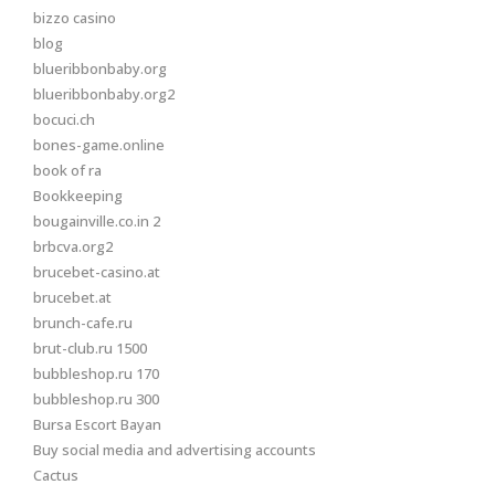
bizzo casino
blog
blueribbonbaby.org
blueribbonbaby.org2
bocuci.ch
bones-game.online
book of ra
Bookkeeping
bougainville.co.in 2
brbcva.org2
brucebet-casino.at
brucebet.at
brunch-cafe.ru
brut-club.ru 1500
bubbleshop.ru 170
bubbleshop.ru 300
Bursa Escort Bayan
Buy social media and advertising accounts
Cactus