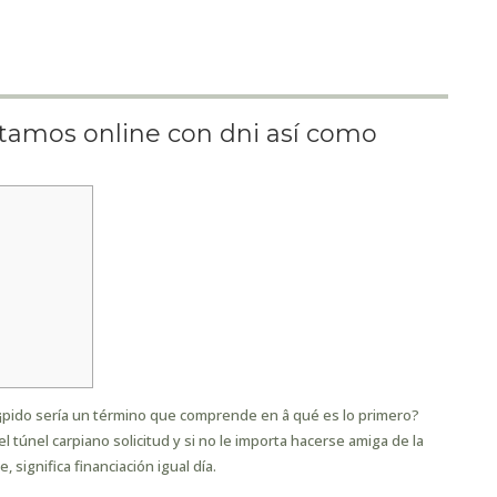
tamos online con dni así­ como
¡pido serí­a un término que comprende en â qué es lo primero?
l túnel carpiano solicitud y si no le importa hacerse amiga de la
 significa financiación igual día.