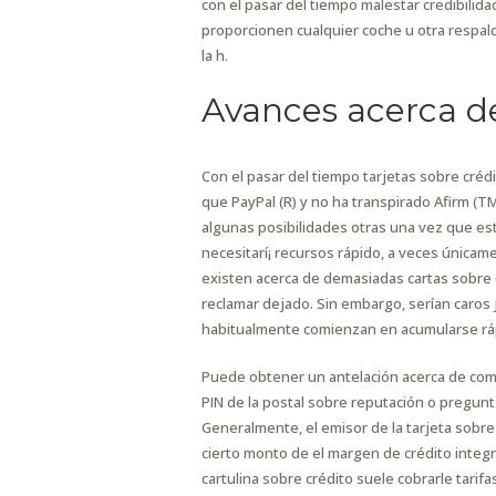
con el pasar del tiempo malestar credibilida
proporcionen cualquier coche u otra respa
la h.
Avances acerca de
Con el pasar del tiempo tarjetas sobre crédi
que PayPal (R) y no ha transpirado Afirm (
algunas posibilidades otras una vez que es
necesitarí¡ recursos rápido, a veces únicam
existen acerca de demasiadas cartas sobre 
reclamar dejado. Sin embargo, serían caros j
habitualmente comienzan en acumularse ráp
Puede obtener un antelación acerca de com
PIN de la postal sobre reputación o pregunta
Generalmente, el emisor de la tarjeta sobre 
cierto monto de el margen de crédito integro
cartulina sobre crédito suele cobrarle tarif