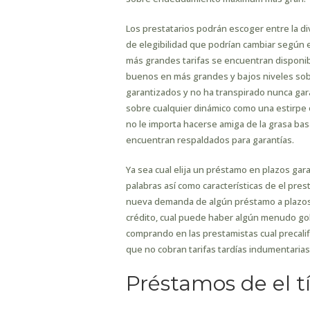
Los prestatarios podrán escoger entre la di
de elegibilidad que podrían cambiar según e
más grandes tarifas se encuentran disponib
buenos en más grandes y bajos niveles sob
garantizados y no ha transpirado nunca ga
sobre cualquier dinámico como una estirpe o
no le importa hacerse amiga de la grasa bas
encuentran respaldados para garantías.
Ya sea cual elija un préstamo en plazos ga
palabras así­ como características de el pre
nueva demanda de algún préstamo a plazos 
crédito, cual puede haber algún menudo go
comprando en las prestamistas cual precalifi
que no cobran tarifas tardías indumentaria
Préstamos de el tí