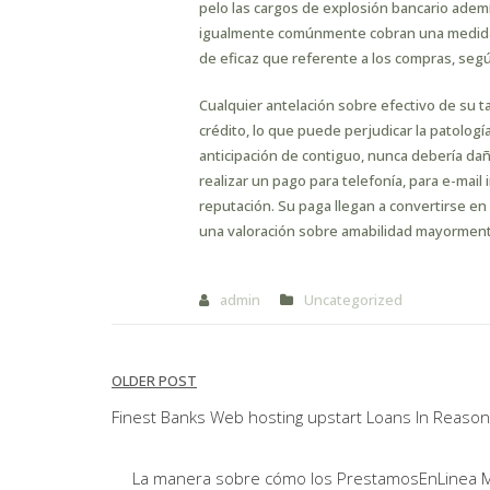
pelo las cargos de explosión bancario ademí
igualmente comúnmente cobran una medida 
de eficaz que referente a los compras, seg
Cualquier antelación sobre efectivo de su t
crédito, lo que puede perjudicar la patologí­
anticipación de contiguo, nunca debería da
realizar un pago para telefonía, para e-mai
reputación. Su paga llegan a convertirse en
una valoración sobre amabilidad mayorment
admin
Uncategorized
Post
OLDER POST
navigation
Finest Banks Web hosting upstart Loans In Reaso
La manera sobre cómo los PrestamosEnLinea MX