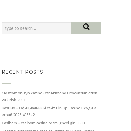
RECENT POSTS
Mostbet onlayn kazino Ozbekistonda royxatdan otish
va kirish.2001
Казино – Официальный сайт Pin Up Casino Входи и
играй 2025.4055 (2)
Casibom – casibom casino resmi gncel giri.3560