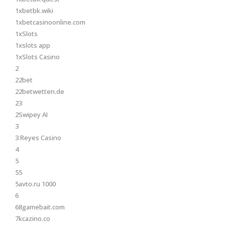
1xbetbk.wiki
1xbetcasinoonline.com
1xSlots
1xslots app
1xSlots Casino
2
22bet
22betwetten.de
23
2Swipey AI
3
3 Reyes Casino
4
5
55
5avto.ru 1000
6
68gamebait.com
7kcazino.co