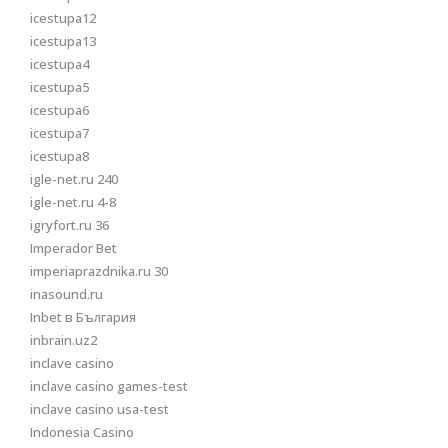
icestupa12
icestupa13
icestupa4
icestupa5
icestupa6
icestupa7
icestupa8
igle-net.ru 240
igle-net.ru 4-8
igryfort.ru 36
Imperador Bet
imperiaprazdnika.ru 30
inasound.ru
Inbet в България
inbrain.uz2
inclave casino
inclave casino games-test
inclave casino usa-test
Indonesia Casino