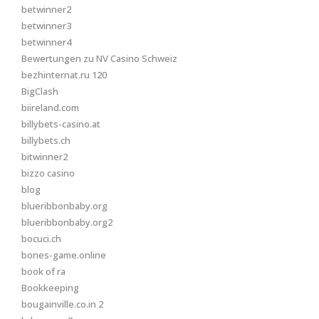
betwinner2
betwinner3
betwinner4
Bewertungen zu NV Casino Schweiz
bezhinternat.ru 120
BigClash
biireland.com
billybets-casino.at
billybets.ch
bitwinner2
bizzo casino
blog
blueribbonbaby.org
blueribbonbaby.org2
bocuci.ch
bones-game.online
book of ra
Bookkeeping
bougainville.co.in 2