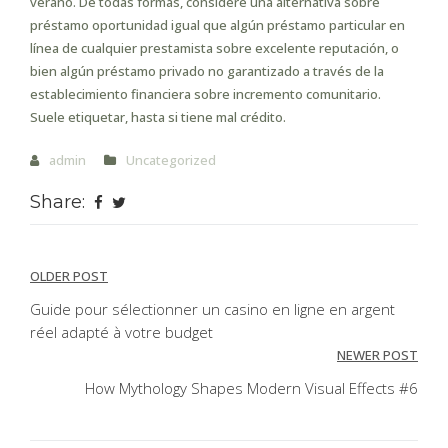
verano. De todas formas, considere una alternativa sobre
préstamo oportunidad igual que algún préstamo particular en
línea de cualquier prestamista sobre excelente reputación, o
bien algún préstamo privado no garantizado a través de la
establecimiento financiera sobre incremento comunitario.
Suele etiquetar, hasta si tiene mal crédito.
admin
Uncategorized
Share:
Post
OLDER POST
navigation
Guide pour sélectionner un casino en ligne en argent
réel adapté à votre budget
NEWER POST
How Mythology Shapes Modern Visual Effects #6