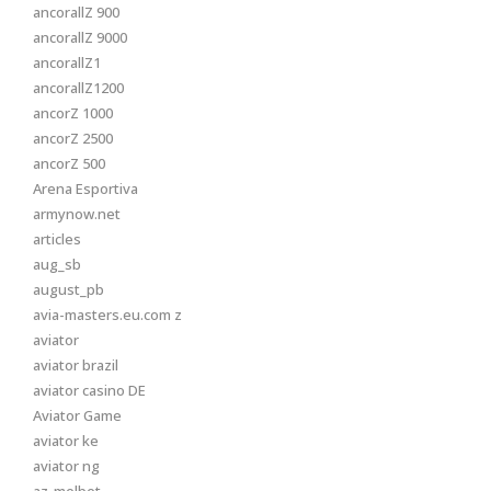
ancorallZ 900
ancorallZ 9000
ancorallZ1
ancorallZ1200
ancorZ 1000
ancorZ 2500
ancorZ 500
Arena Esportiva
armynow.net
articles
aug_sb
august_pb
avia-masters.eu.com z
aviator
aviator brazil
aviator casino DE
Aviator Game
aviator ke
aviator ng