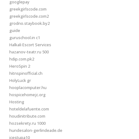
googlepay
greekgirlscode.com
greekgirlscode.com2
grodno.staybook.by2
guide
guruschool.in c1
Halkali Escort Services
hazanov-teatr.ru 500
hdip.com.pk2
HeroSpin 2
hitnspinofficial.ch
HolyLuck gr
hooplacomputer.hu
hospicehomejc.org
Hosting
hoteldelafuente.com
houdinitribute.com
hozsekrety.ru 1000
hundesalon-gerlindeade.de
icestupa10