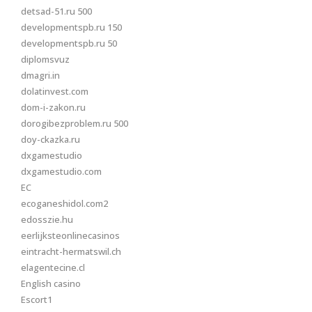
detsad-51.ru 500
developmentspb.ru 150
developmentspb.ru 50
diplomsvuz
dmagri.in
dolatinvest.com
dom-i-zakon.ru
dorogibezproblem.ru 500
doy-ckazka.ru
dxgamestudio
dxgamestudio.com
EC
ecoganeshidol.com2
edosszie.hu
eerlijksteonlinecasinos
eintracht-hermatswil.ch
elagentecine.cl
English casino
Escort1