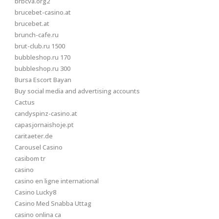
brbcva.org2
brucebet-casino.at
brucebet.at
brunch-cafe.ru
brut-club.ru 1500
bubbleshop.ru 170
bubbleshop.ru 300
Bursa Escort Bayan
Buy social media and advertising accounts
Cactus
candyspinz-casino.at
capasjornaishoje.pt
caritaeter.de
Carousel Casino
casibom tr
casino
casino en ligne international
Casino Lucky8
Casino Med Snabba Uttag
casino onlina ca