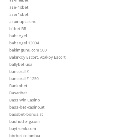
az-melbet
aze-1xbet
azer1xbet
azpinupcasino
b1bet BR
bahsegel
bahsegel 13004
bakimgunu.com 500
Bakırköy Escort, Ataköy Escort
ballybet usa
bancorallZ
bancorallZ 1250
Bankobet
Basaribet
Bass Win Casino
bass-bet-casino.at
bassbet-bonus.at
bauhutte-g.com
baytronik.com
bbrbet colombia