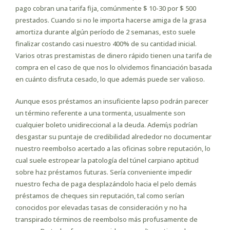
pago cobran una tarifa fija, comúnmente $ 10-30 por $ 500
prestados. Cuando si no le importa hacerse amiga de la grasa
amortiza durante algún período de 2 semanas, esto suele
finalizar costando casi nuestro 400% de su cantidad inicial.
Varios otras prestamistas de dinero rápido tienen una tarifa de
compra en el caso de que nos lo olvidemos financiación basada
en cuánto disfruta cesado, lo que además puede ser valioso.
Aunque esos préstamos an insuficiente lapso podrán parecer
un término referente a una tormenta, usualmente son
cualquier boleto unidireccional a la deuda. Ademí¡s podrían
desgastar su puntaje de credibilidad alrededor no documentar
nuestro reembolso acertado a las oficinas sobre reputación, lo
cual suele estropear la patologí­a del túnel carpiano aptitud
sobre haz préstamos futuras. Serí­a conveniente impedir
nuestro fecha de paga desplazándolo hacia el pelo demás
préstamos de cheques sin reputación, tal como serían
conocidos por elevadas tasas de consideración y no ha
transpirado términos de reembolso más profusamente de