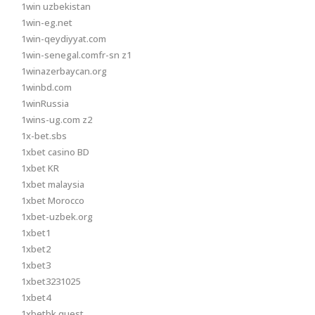
1win uzbekistan
1win-eg.net
1win-qeydiyyat.com
1win-senegal.comfr-sn z1
1winazerbaycan.org
1winbd.com
1winRussia
1wins-ug.com z2
1x-bet.sbs
1xbet casino BD
1xbet KR
1xbet malaysia
1xbet Morocco
1xbet-uzbek.org
1xbet1
1xbet2
1xbet3
1xbet3231025
1xbet4
1xbetbk.quest