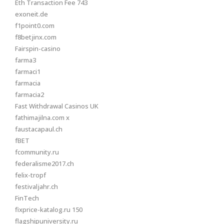
Eth Transaction Fee 743
exoneit.de
f1point0.com
f8betjinx.com
Fairspin-casino
farma3
farmaci1
farmacia
farmacia2
Fast Withdrawal Casinos UK
fathimajilna.com x
faustacapaul.ch
fBET
fcommunity.ru
federalisme2017.ch
felix-tropf
festivaljahr.ch
FinTech
fixprice-katalog.ru 150
flagshipuniversity.ru