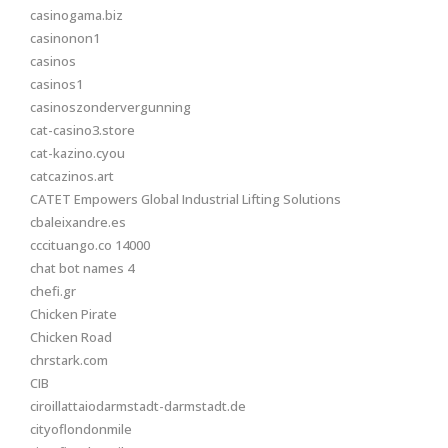
casinogama.biz
casinonon1
casinos
casinos1
casinoszondervergunning
cat-casino3.store
cat-kazino.cyou
catcazinos.art
CATET Empowers Global Industrial Lifting Solutions
cbaleixandre.es
cccituango.co 14000
chat bot names 4
chefi.gr
Chicken Pirate
Chicken Road
chrstark.com
CIB
ciroillattaiodarmstadt-darmstadt.de
cityoflondonmile