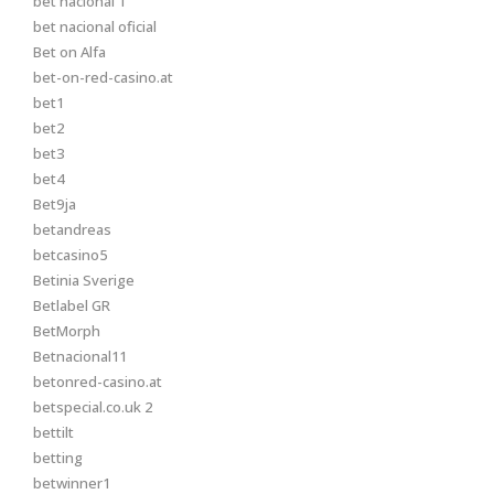
bet nacional 1
bet nacional oficial
Bet on Alfa
bet-on-red-casino.at
bet1
bet2
bet3
bet4
Bet9ja
betandreas
betcasino5
Betinia Sverige
Betlabel GR
BetMorph
Betnacional11
betonred-casino.at
betspecial.co.uk 2
bettilt
betting
betwinner1