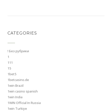
CATEGORIES
! Без рубрики
1
111
15
1bet5
1betcasino.de
1win Brazil
1win casino spanish
1win India
1WIN Official In Russia
1win Turkiye