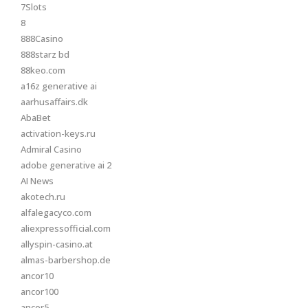
7Slots
8
888Casino
888starz bd
88keo.com
a16z generative ai
aarhusaffairs.dk
AbaBet
activation-keys.ru
Admiral Casino
adobe generative ai 2
AI News
akotech.ru
alfalegacyco.com
aliexpressofficial.com
allyspin-casino.at
almas-barbershop.de
ancor10
ancor100
ancor5