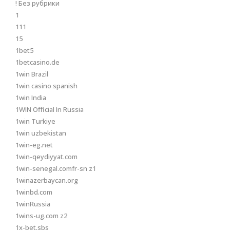
! Без рубрики
1
111
15
1bet5
1betcasino.de
1win Brazil
1win casino spanish
1win India
1WIN Official In Russia
1win Turkiye
1win uzbekistan
1win-eg.net
1win-qeydiyyat.com
1win-senegal.comfr-sn z1
1winazerbaycan.org
1winbd.com
1winRussia
1wins-ug.com z2
1x-bet.sbs