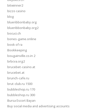
bitwinner2
bizzo casino
blog
blueribbonbaby.org
blueribbonbaby.org2
bocuci.ch
bones-game.online
book of ra
Bookkeeping
bougainville.co.in 2
brbcva.org2
brucebet-casino.at
brucebet.at
brunch-cafe.ru
brut-club.ru 1500
bubbleshop.ru 170
bubbleshop.ru 300
Bursa Escort Bayan
Buy social media and advertising accounts