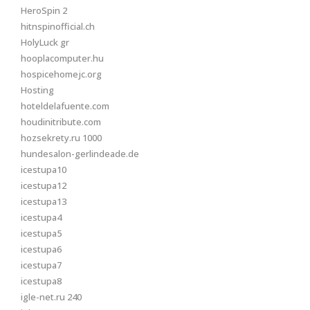
HeroSpin 2
hitnspinofficial.ch
HolyLuck gr
hooplacomputer.hu
hospicehomejc.org
Hosting
hoteldelafuente.com
houdinitribute.com
hozsekrety.ru 1000
hundesalon-gerlindeade.de
icestupa10
icestupa12
icestupa13
icestupa4
icestupa5
icestupa6
icestupa7
icestupa8
igle-net.ru 240