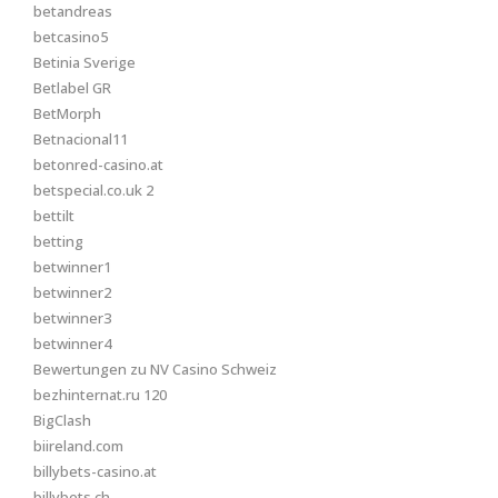
betandreas
betcasino5
Betinia Sverige
Betlabel GR
BetMorph
Betnacional11
betonred-casino.at
betspecial.co.uk 2
bettilt
betting
betwinner1
betwinner2
betwinner3
betwinner4
Bewertungen zu NV Casino Schweiz
bezhinternat.ru 120
BigClash
biireland.com
billybets-casino.at
billybets.ch