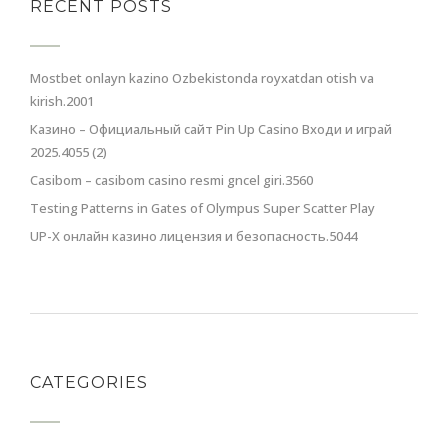
RECENT POSTS
Mostbet onlayn kazino Ozbekistonda royxatdan otish va
kirish.2001
Казино – Официальный сайт Pin Up Casino Входи и играй
2025.4055 (2)
Casibom – casibom casino resmi gncel giri.3560
Testing Patterns in Gates of Olympus Super Scatter Play
UP-X онлайн казино лицензия и безопасность.5044
CATEGORIES