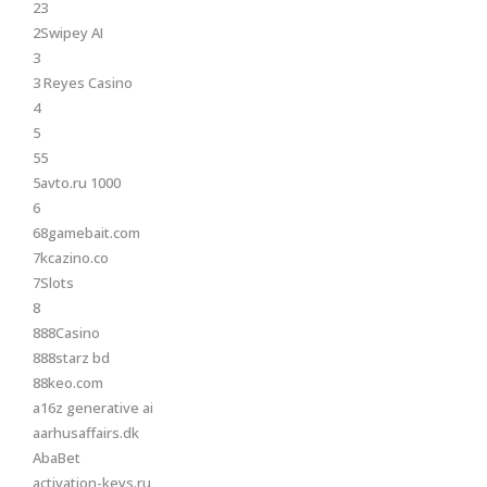
23
2Swipey AI
3
3 Reyes Casino
4
5
55
5avto.ru 1000
6
68gamebait.com
7kcazino.co
7Slots
8
888Casino
888starz bd
88keo.com
a16z generative ai
aarhusaffairs.dk
AbaBet
activation-keys.ru