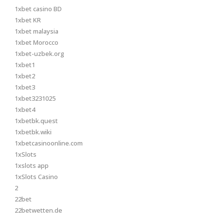
1xbet casino BD
1xbet KR
1xbet malaysia
1xbet Morocco
1xbet-uzbek.org
1xbet1
1xbet2
1xbet3
1xbet3231025
1xbet4
1xbetbk.quest
1xbetbk.wiki
1xbetcasinoonline.com
1xSlots
1xslots app
1xSlots Casino
2
22bet
22betwetten.de