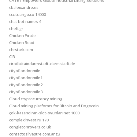
CATET Empowers Global Industrial Lifting Solutions
cbaleixandre.es
cccituango.co 14000
chat bot names 4
chefi.gr
Chicken Pirate
Chicken Road
chrstark.com
CIB
ciroillattaiodarmstadt-darmstadt.de
cityoflondonmile
cityoflondonmile1
cityoflondonmile2
cityoflondonmile3
Cloud cryptocurrency mining
Cloud mining platforms for Bitcoin and Dogecoin
çok-kazandıran-slot-oyunları.net 1000
complexinvest.ru 170
congletonrovers.co.uk
contactosilvestre.com.ar z3