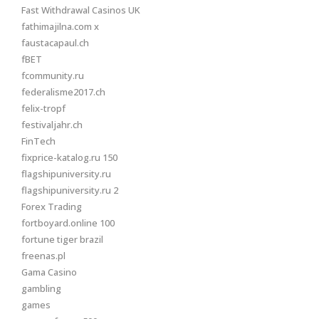
Fast Withdrawal Casinos UK
fathimajilna.com x
faustacapaul.ch
fBET
fcommunity.ru
federalisme2017.ch
felix-tropf
festivaljahr.ch
FinTech
fixprice-katalog.ru 150
flagshipuniversity.ru
flagshipuniversity.ru 2
Forex Trading
fortboyard.online 100
fortune tiger brazil
freenas.pl
Gama Casino
gambling
games