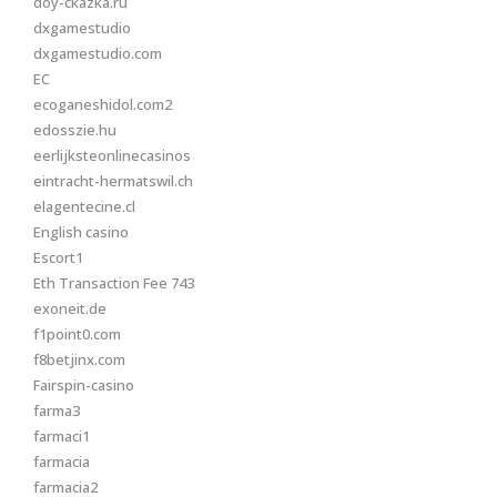
doy-ckazka.ru
dxgamestudio
dxgamestudio.com
EC
ecoganeshidol.com2
edosszie.hu
eerlijksteonlinecasinos
eintracht-hermatswil.ch
elagentecine.cl
English casino
Escort1
Eth Transaction Fee 743
exoneit.de
f1point0.com
f8betjinx.com
Fairspin-casino
farma3
farmaci1
farmacia
farmacia2