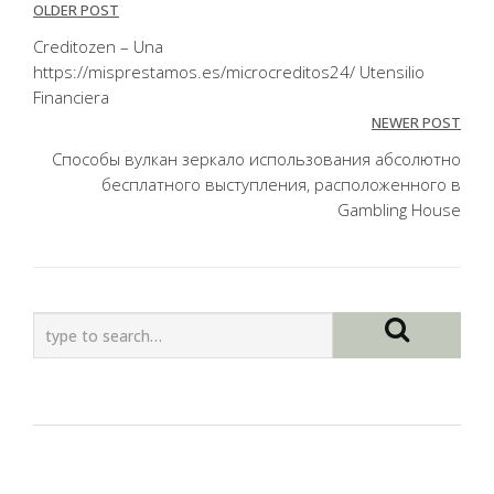
Post
OLDER POST
navigation
Creditozen – Una
https://misprestamos.es/microcreditos24/ Utensilio
Financiera
NEWER POST
Способы вулкан зеркало использования абсолютно
бесплатного выступления, расположенного в
Gambling House