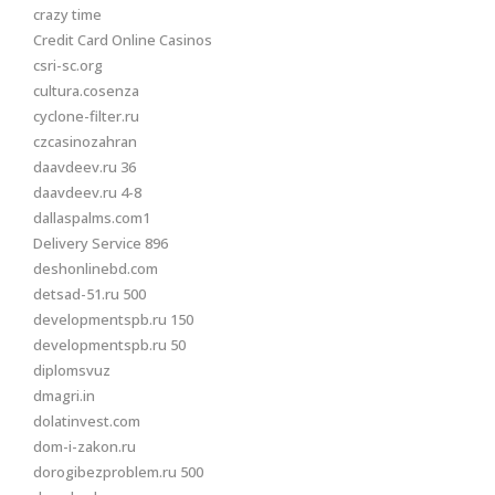
crazy time
Credit Card Online Casinos
csri-sc.org
cultura.cosenza
cyclone-filter.ru
czcasinozahran
daavdeev.ru 36
daavdeev.ru 4-8
dallaspalms.com1
Delivery Service 896
deshonlinebd.com
detsad-51.ru 500
developmentspb.ru 150
developmentspb.ru 50
diplomsvuz
dmagri.in
dolatinvest.com
dom-i-zakon.ru
dorogibezproblem.ru 500