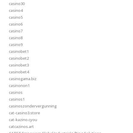
casino30
casino4
casino5
casino6
casino7
casino8
casino9
casinobet1
casinobet2
casinobet3
casinobet4
casinogama.biz
casinonon1
casinos
casinos1
casinoszondervergunning
cat-casino3.store
cat-kazino.cyou
catcazinos.art