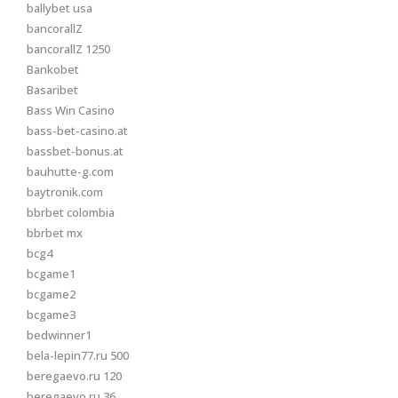
ballybet usa
bancorallZ
bancorallZ 1250
Bankobet
Basaribet
Bass Win Casino
bass-bet-casino.at
bassbet-bonus.at
bauhutte-g.com
baytronik.com
bbrbet colombia
bbrbet mx
bcg4
bcgame1
bcgame2
bcgame3
bedwinner1
bela-lepin77.ru 500
beregaevo.ru 120
beregaevo.ru 36