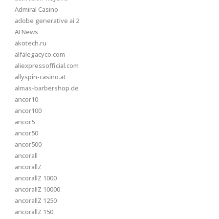
Admiral Casino
adobe generative ai 2
AI News
akotech.ru
alfalegacyco.com
aliexpressofficial.com
allyspin-casino.at
almas-barbershop.de
ancor10
ancor100
ancor5
ancor50
ancor500
ancorall
ancorallZ
ancorallZ 1000
ancorallZ 10000
ancorallZ 1250
ancorallZ 150