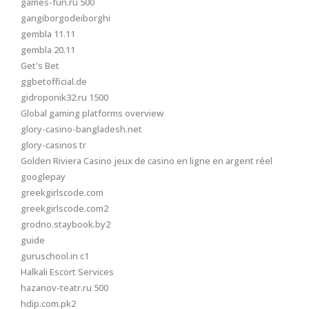
games-fun.ru 500
gangiborgodeiborghi
gembla 11.11
gembla 20.11
Get's Bet
ggbetofficial.de
gidroponik32.ru 1500
Global gaming platforms overview
glory-casino-bangladesh.net
glory-casinos tr
Golden Riviera Casino jeux de casino en ligne en argent réel
googlepay
greekgirlscode.com
greekgirlscode.com2
grodno.staybook.by2
guide
guruschool.in c1
Halkali Escort Services
hazanov-teatr.ru 500
hdip.com.pk2