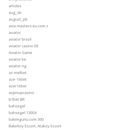
articles
aug_sb
august_pb
avia-masters.eu.com z
aviator
aviator brazil
aviator casino DE
Aviator Game
aviator ke
aviator ng
az-melbet
aze-1xbet
azer1xbet
azpinupcasino
b1bet BR
bahsegel
bahsegel 13004
bakimgunu.com 500
Bakırköy Escort, Ataköy Escort