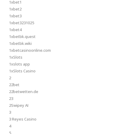
1xbet1
1xbet2
1xbet3
1xbet3231025
1xbet4
1xbetbk.quest
1xbetbk.wiki
1xbetcasinoonline.com
1xSlots
1xslots app
1xSlots Casino
2
22bet
22betwetten.de
23
2Swipey AI
3
3 Reyes Casino
4
5