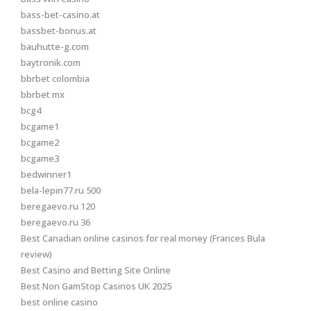
bass-bet-casino.at
bassbet-bonus.at
bauhutte-g.com
baytronik.com
bbrbet colombia
bbrbet mx
bcg4
bcgame1
bcgame2
bcgame3
bedwinner1
bela-lepin77.ru 500
beregaevo.ru 120
beregaevo.ru 36
Best Canadian online casinos for real money (Frances Bula
review)
Best Casino and Betting Site Online
Best Non GamStop Casinos UK 2025
best online casino