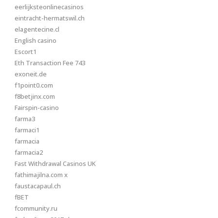
eerlijksteonlinecasinos
eintracht-hermatswil.ch
elagentecine.cl
English casino
Escort1
Eth Transaction Fee 743
exoneit.de
f1point0.com
f8betjinx.com
Fairspin-casino
farma3
farmaci1
farmacia
farmacia2
Fast Withdrawal Casinos UK
fathimajilna.com x
faustacapaul.ch
fBET
fcommunity.ru