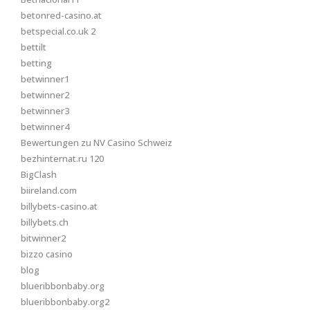
betonred-casino.at
betspecial.co.uk 2
bettilt
betting
betwinner1
betwinner2
betwinner3
betwinner4
Bewertungen zu NV Casino Schweiz
bezhinternat.ru 120
BigClash
biireland.com
billybets-casino.at
billybets.ch
bitwinner2
bizzo casino
blog
blueribbonbaby.org
blueribbonbaby.org2