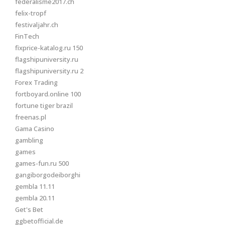
federalisme2017.ch
felix-tropf
festivaljahr.ch
FinTech
fixprice-katalog.ru 150
flagshipuniversity.ru
flagshipuniversity.ru 2
Forex Trading
fortboyard.online 100
fortune tiger brazil
freenas.pl
Gama Casino
gambling
games
games-fun.ru 500
gangiborgodeiborghi
gembla 11.11
gembla 20.11
Get's Bet
ggbetofficial.de