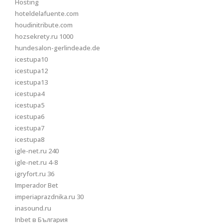
Hosting
hoteldelafuente.com
houdinitribute.com
hozsekrety.ru 1000
hundesalon-gerlindeade.de
icestupa10
icestupa12
icestupa13
icestupa4
icestupa5
icestupa6
icestupa7
icestupa8
igle-net.ru 240
igle-net.ru 4-8
igryfort.ru 36
Imperador Bet
imperiaprazdnika.ru 30
inasound.ru
Inbet в България