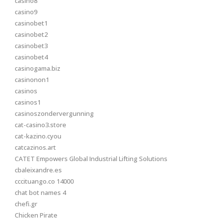
casino8
casino9
casinobet1
casinobet2
casinobet3
casinobet4
casinogama.biz
casinonon1
casinos
casinos1
casinoszondervergunning
cat-casino3.store
cat-kazino.cyou
catcazinos.art
CATET Empowers Global Industrial Lifting Solutions
cbaleixandre.es
cccituango.co 14000
chat bot names 4
chefi.gr
Chicken Pirate