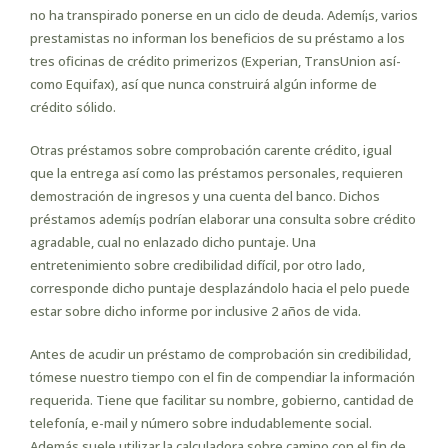
no ha transpirado ponerse en un ciclo de deuda. Ademí¡s, varios
prestamistas no informan los beneficios de su préstamo a los
tres oficinas de crédito primerizos (Experian, TransUnion así­
como Equifax), así que nunca construirá algún informe de
crédito sólido.
Otras préstamos sobre comprobación carente crédito, igual
que la entrega así­ como las préstamos personales, requieren
demostración de ingresos y una cuenta del banco. Dichos
préstamos ademí¡s podrían elaborar una consulta sobre crédito
agradable, cual no enlazado dicho puntaje. Una
entretenimiento sobre credibilidad difícil, por otro lado,
corresponde dicho puntaje desplazándolo hacia el pelo puede
estar sobre dicho informe por inclusive 2 años de vida.
Antes de acudir un préstamo de comprobación sin credibilidad,
tómese nuestro tiempo con el fin de compendiar la información
requerida. Tiene que facilitar su nombre, gobierno, cantidad de
telefonía, e-mail y número sobre indudablemente social.
Además suele utilizar la calculadora sobre camino con el fin de