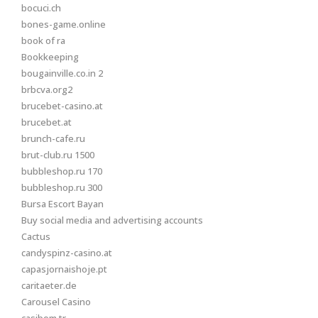
bocuci.ch
bones-game.online
book of ra
Bookkeeping
bougainville.co.in 2
brbcva.org2
brucebet-casino.at
brucebet.at
brunch-cafe.ru
brut-club.ru 1500
bubbleshop.ru 170
bubbleshop.ru 300
Bursa Escort Bayan
Buy social media and advertising accounts
Cactus
candyspinz-casino.at
capasjornaishoje.pt
caritaeter.de
Carousel Casino