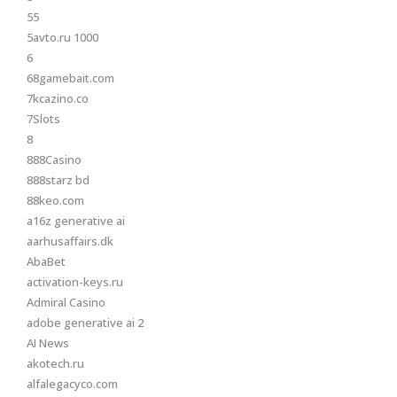
55
5avto.ru 1000
6
68gamebait.com
7kcazino.co
7Slots
8
888Casino
888starz bd
88keo.com
a16z generative ai
aarhusaffairs.dk
AbaBet
activation-keys.ru
Admiral Casino
adobe generative ai 2
AI News
akotech.ru
alfalegacyco.com