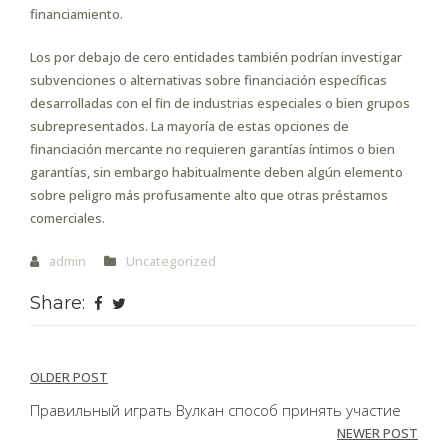
financiamiento.
Los por debajo de cero entidades también podrían investigar
subvenciones o alternativas sobre financiación específicas
desarrolladas con el fin de industrias especiales o bien grupos
subrepresentados. La mayorí­a de estas opciones de
financiación mercante no requieren garantías íntimos o bien
garantías, sin embargo habitualmente deben algún elemento
sobre peligro más profusamente alto que otras préstamos
comerciales.
admin
Uncategorized
Share:
Post
OLDER POST
navigation
Правильный играть Вулкан способ принять участие
NEWER POST