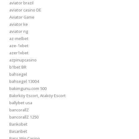
aviator brazil
aviator casino DE
Aviator Game
aviator ke
aviator ng
az-melbet
aze-1xbet
azer1xbet
azpinupcasino
b1bet BR
bahsegel
bahsegel 13004
bakimgunu.com 500
Bakırköy Escort, Ataköy Escort
ballybet usa
bancorallZ
bancorallZ 1250
Bankobet
Basaribet
Bass Win Casino