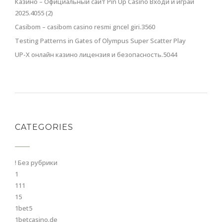
Казино – Официальный сайт Pin Up Casino Входи и играй
2025.4055 (2)
Casibom – casibom casino resmi gncel giri.3560
Testing Patterns in Gates of Olympus Super Scatter Play
UP-X онлайн казино лицензия и безопасность.5044
CATEGORIES
! Без рубрики
1
111
15
1bet5
1betcasino.de