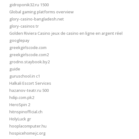
gidroponik32.ru 1500
Global gaming platforms overview
glory-casino-bangladesh.net
glory-casinos tr
Golden Riviera Casino jeux de casino en ligne en argent réel
googlepay
greekgirlscode.com
greekgirlscode.com2
grodno.staybook.by2
guide
guruschool.in c1
Halkali Escort Services
hazanov-teatr.ru 500
hdip.com.pk2
HeroSpin 2
hitnspinofficial.ch
HolyLuck gr
hooplacomputer.hu
hospicehomejc.org