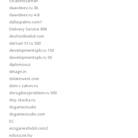
czcasinozahran
daavdeev.ru 36
daavdeev.ru 4-8
dallaspalms.com1
Delivery Service 896
deshonlinebd.com
detsad-51.ru 500
developmentspb.ru 150
developmentspb.ru 50
diplomsvuz
dmagri.in
dolatinvest.com
dom-i-zakon.ru
dorogibezproblem.ru 500
doy-ckazka.ru
dxgamestudio
dxgamestudio.com
EC
ecoganeshidol.com2
edosszie.hu