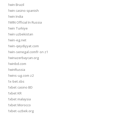
1win Brazil
1win casino spanish
1win India
1WIN Official In Russia
1win Turkiye
1win uzbekistan
1win-eg.net
1win-qeydiyyat.com
1win-senegal.comfr-sn z1
1winazerbaycan.org
1winbd.com
1winRussia
1wins-ug.com z2
1x-bet.sbs
1xbet casino BD
1xbet KR
1xbet malaysia
1xbet Morocco
1xbet-uzbek.org