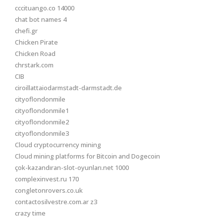
cccituango.co 14000
chat bot names 4
chefi.gr
Chicken Pirate
Chicken Road
chrstark.com
CIB
ciroillattaiodarmstadt-darmstadt.de
cityoflondonmile
cityoflondonmile1
cityoflondonmile2
cityoflondonmile3
Cloud cryptocurrency mining
Cloud mining platforms for Bitcoin and Dogecoin
çok-kazandıran-slot-oyunları.net 1000
complexinvest.ru 170
congletonrovers.co.uk
contactosilvestre.com.ar z3
crazy time