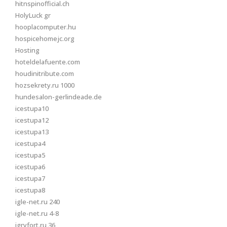
hitnspinofficial.ch
HolyLuck gr
hooplacomputer.hu
hospicehomejc.org
Hosting
hoteldelafuente.com
houdinitribute.com
hozsekrety.ru 1000
hundesalon-gerlindeade.de
icestupa10
icestupa12
icestupa13
icestupa4
icestupa5
icestupa6
icestupa7
icestupa8
igle-net.ru 240
igle-net.ru 4-8
igryfort.ru 36