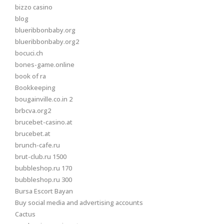
bizzo casino
blog
blueribbonbaby.org
blueribbonbaby.org2
bocuci.ch
bones-game.online
book of ra
Bookkeeping
bougainville.co.in 2
brbcva.org2
brucebet-casino.at
brucebet.at
brunch-cafe.ru
brut-club.ru 1500
bubbleshop.ru 170
bubbleshop.ru 300
Bursa Escort Bayan
Buy social media and advertising accounts
Cactus