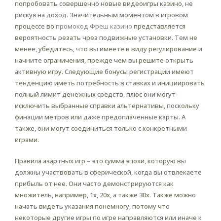
попробовать совершенно новые видеоигры казино, не
рискуя на доход. Значительным моментом в игровом
процессе во
промокод Фреш казино
представляется
вероятность резать чрез подвижные установки. Тем не
менее, убедитесь, что вы имеете в виду регулирование и
начните ограничения, прежде чем вы решите открыть
активную игру. Следующие бонусы регистрации имеют
тенденцию иметь потребность в ставках и инициировать
полный лимит денежных средств, плюс они могут
исключить выбранные справки альтернативы, поскольку
финации метров или даже предоплаченные карты. А
также, они могут соединиться только с конкретными
играми.
Правила азартных игр – это сумма эпохи, которую вы
должны участвовать в сферической, когда вы отвлекаете
прибыль от нее. Они часто демонстрируются как
множитель, например, 1x, 20x, а также 30x. Также можно
начать видеть указания понемногу, потому что
некоторые другие игры по игре направляются или иначе к