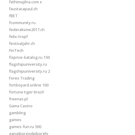
fathimajilna.com x
faustacapaul.ch
fBET
fcommunity.ru
federalisme2017.ch
felix-tropf
festivaljahr.ch
FinTech
fixprice-katalog.ru 150
flagshipuniversity.ru
flagshipuniversity.ru 2
Forex Trading
fortboyard.online 100
fortune tiger brazil
freenas.pl
Gama Casino
gambling
games
games-fun.ru 500
gangiborgodeiborghi