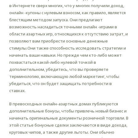
в Интернете сверх многих, что у многих получили доход,
онлайн -купоны с нулевым взносом, как правило, является
блестящим методом запуска. Они предлагают
возможность насладиться точными онлайн -играми в
области азартных игр, относящихся к отсутствию затрат, и
позволяют вам приобрести основные денежные
стимулы.Они также способность исследовать стратегии и
начинать ваши навыки. Но прежде чем кто-либо может
похвастаться какой-либо нулевой точкой в ​​
дополнительном, убедитесь, что вы проверяете
терминологию, включающую любой маркетинг, чтобы
убедиться, что он будет защищать потребности в
ставках.
В превосходных онлайн-азартных домах публикуются
дополнительные бонусы, чтобы привлечь новый бизнес и
начинать оригинальные документы розничной торговли. В
этой статье бонусные сделки заключаются в виде дохода,
круговых чипов, а также другие льготы. Они обычно