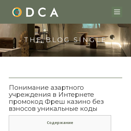
THE BLOG SINGLE
Понимание азартного
учреждения в Интернете
промокод Фреш казино без
взносов уникальные коды
Содержание